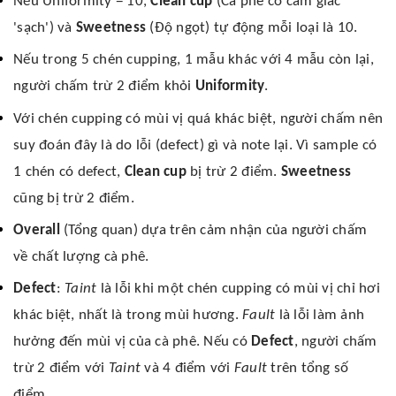
Nếu Uniformity = 10,
Clean cup
(Cà phê có cảm giác
'sạch') và
Sweetness
(Độ ngọt) tự động mỗi loại là 10.
Nếu trong 5 chén cupping, 1 mẫu khác với 4 mẫu còn lại,
người chấm trừ 2 điểm khỏi
Uniformity
.
Với chén cupping có mùi vị quá khác biệt, người chấm nên
suy đoán đây là do lỗi (defect) gì và note lại. Vì sample có
1 chén có defect,
Clean cup
bị trừ 2 điểm.
Sweetness
cũng bị trừ 2 điểm.
Overall
(Tổng quan) dựa trên cảm nhận của người chấm
về chất lượng cà phê.
Defect
:
Taint
là lỗi khi một chén cupping có mùi vị chỉ hơi
khác biệt, nhất là trong mùi hương.
Fault
là lỗi làm ảnh
hưởng đến mùi vị của cà phê. Nếu có
Defect
, người chấm
trừ 2 điểm với
Taint
và 4 điểm với
Fault
trên tổng số
điểm.