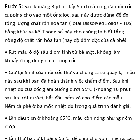
Bước 5:
Sau khoảng 8 phút, lấy 5 ml mẫu ở giữa mỗi cốc
cupping cho vào một ống lọc, sau này được dùng để đo
tổng lượng chất rắn hoà tan (Total Dissolved Solids - TDS)
bằng khúc xạ kế. Thông số này cho chúng ta biết tổng
nồng độ chất rắn hòa tan (hay độ đậm đặc của cà phê).
• Rút mẫu ở độ sâu 1 cm tính từ bề mặt, không làm
khuấy động dung dịch trong cốc.
• Giữ lại 5 ml của mỗi cốc thử và chúng ta sẽ quay lại mẫu
này sau khi bạn đã hoàn thành việc chấm điểm. Sau khi
nhiệt độ của cốc giảm xuống dưới 65°C (khoảng 10 phút
sau khi rót nước), bắt đầu nếm và cho điểm các mẫu.
Nếm cà phê ở ba mốc nhiệt độ trong quá trình đánh giá:
• Lần đầu tiên ở khoảng 65°C, mẫu còn nóng nhưng nếm
được.
• Lần thứ hai, ở khoảng 55°C, dễ chịu cho vòm miệng, các