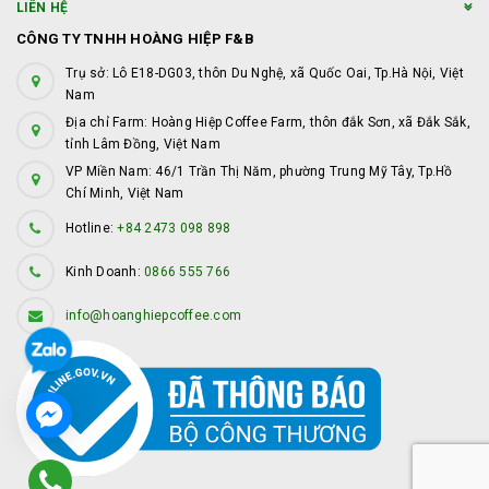
LIÊN HỆ
CÔNG TY TNHH HOÀNG HIỆP F&B
Trụ sở: Lô E18-DG03, thôn Du Nghệ, xã Quốc Oai, Tp.Hà Nội, Việt
Nam
Địa chỉ Farm: Hoàng Hiệp Coffee Farm, thôn đắk Sơn, xã Đắk Sắk,
tỉnh Lâm Đồng, Việt Nam
VP Miền Nam: 46/1 Trần Thị Năm, phường Trung Mỹ Tây, Tp.Hồ
Chí Minh, Việt Nam
Hotline:
+84 2473 098 898
Kinh Doanh:
0866 555 766
info@hoanghiepcoffee.com