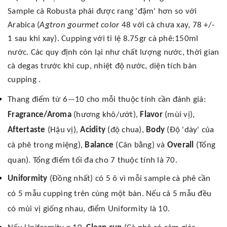
Sample cà Robusta phải được rang 'đậm' hơn so với
Arabica (
Agtron gourmet color
48 với cà chưa xay, 78 +/-
1 sau khi xay). Cupping với tỉ lệ 8.75gr cà phê:150ml
nước. Các quy định còn lại như chất lượng nước, thời gian
cà degas trước khi cup, nhiệt độ nước, diện tích bàn
cupping .
Thang điểm từ 6
—
10 cho mỗi thuộc tính cần đánh giá:
Fragrance/Aroma
(hương khô/ướt),
Flavor
(mùi vị),
Aftertaste
(Hậu vị),
Acidity
(độ chua),
Body
(Độ 'dày' của
cà phê trong miệng),
Balance
(Cân bằng) và
Overall
(Tổng
quan). Tổng điểm tối đa cho 7 thuộc tính là 70.
Uniformity
(Đồng nhất) có 5 ô vì mỗi sample cà phê cần
có 5 mẫu cupping trên cùng một bàn. Nếu cả 5 mẫu đều
có mùi vị giống nhau, điểm Uniformity là 10.