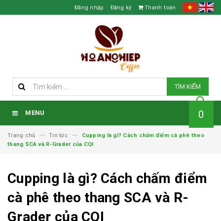
Đăng nhập
Đăng ký
Thanh toán
TÌM KIẾM
0
MENU
Trang chủ
Tin tức
Cupping là gì? Cách chấm điểm cà phê theo
thang SCA và R-Grader của CQI
Cupping là gì? Cách chấm điểm
cà phê theo thang SCA và R-
Grader của CQI