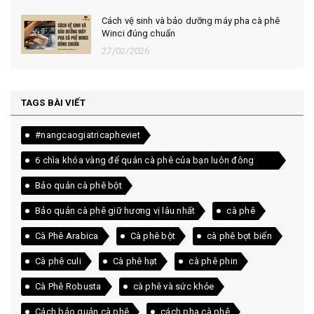
Cách vệ sinh và bảo dưỡng máy pha cà phê
Winci đúng chuẩn
27/02/2026
TAGS BÀI VIẾT
#nangcaogiatricapheviet
6 chìa khóa vàng để quán cà phê của bạn luôn đông
khách
Bảo quản cà phê bột
Bảo quản cà phê giữ hương vị lâu nhất
cà phê
Cà Phê Arabica
Cà phê bột
cà phê bọt biển
Cà phê culi
Cà phê hạt
cà phê phin
Cà Phê Robusta
cà phê và sức khỏe
Cách bảo quản cà phê
cách pha cà phê