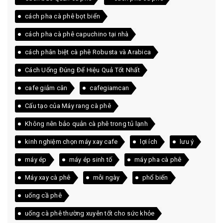
cách pha cà phê bọt biển
cách pha cà phê capuchino tại nhà
cách phân biệt cà phê Robusta và Arabica
Cách Uống Đúng Để Hiệu Quả Tốt Nhất
cafe giảm cân
cafegiamcan
Cấu tạo của Máy rang cà phê
Không nên bảo quản cà phê trong tủ lạnh
kinh nghiệm chọn máy xay cafe
lợi ích
lưu ý
máy ép
máy ép sinh tố
máy pha cà phê
Máy xay cà phê
mỗi ngày
phổ biến
uống cầ phê
uống cà phê thường xuyên tốt cho sức khỏe