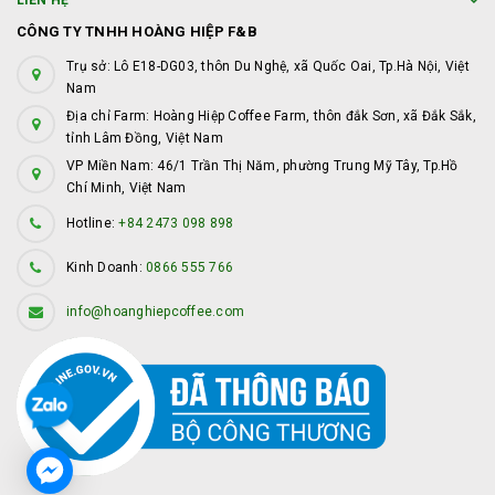
LIÊN HỆ
CÔNG TY TNHH HOÀNG HIỆP F&B
Trụ sở: Lô E18-DG03, thôn Du Nghệ, xã Quốc Oai, Tp.Hà Nội, Việt
Nam
Địa chỉ Farm: Hoàng Hiệp Coffee Farm, thôn đắk Sơn, xã Đắk Sắk,
tỉnh Lâm Đồng, Việt Nam
VP Miền Nam: 46/1 Trần Thị Năm, phường Trung Mỹ Tây, Tp.Hồ
Chí Minh, Việt Nam
Hotline:
+84 2473 098 898
Kinh Doanh:
0866 555 766
info@hoanghiepcoffee.com