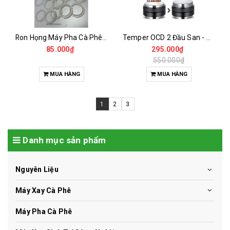
Ron Họng Máy Pha Cà Phê Barsetto
Temper OCD 2 Đầu San - Nén 58mm
85.000₫
295.000₫
550.000₫
MUA HÀNG
MUA HÀNG
1
2
3
Danh mục sản phẩm
Nguyên Liệu
Máy Xay Cà Phê
Máy Pha Cà Phê