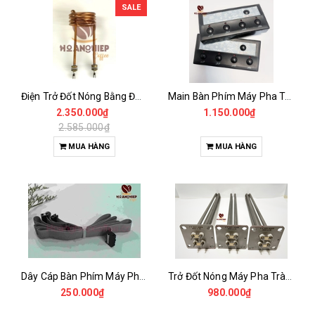
SALE
Điện Trở Đốt Nóng Bằng Đồng Máy Pha Rancilio 1Gr
Main Bàn Phím Máy Pha Trà Klub
2.350.000₫
1.150.000₫
2.585.000₫
MUA HÀNG
MUA HÀNG
Dây Cáp Bàn Phím Máy Pha NOUVA SIMONELLI
Trở Đốt Nóng Máy Pha Trà KLUB
250.000₫
980.000₫