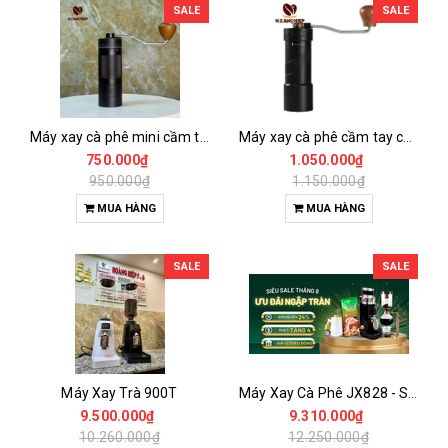
SALE
SALE
Máy xay cà phê mini cầm tay giá rẻ
Máy xay cà phê cầm tay cao cấp cán gỗ
750.000₫
1.050.000₫
950.000₫
1.150.000₫
MUA HÀNG
MUA HÀNG
SALE
SALE
Máy Xay Trà 900T
Máy Xay Cà Phê JX828 - Single Dose
9.500.000₫
9.310.000₫
10.260.000₫
12.250.000₫