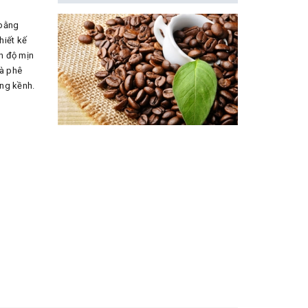
 bằng
hiết kế
h độ mịn
cà phê
ồng kềnh.