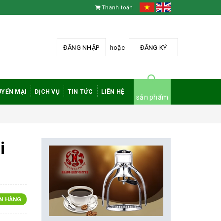
Thanh toán
ĐĂNG NHẬP
hoặc
ĐĂNG KÝ
YẾN MẠI
DỊCH VỤ
TIN TỨC
LIÊN HỆ
sản phẩm
i
N HÀNG