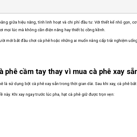
ằng giữa hiệu năng, tính linh hoạt và chi phí đầu tư. Với thiết kế nhỏ gọn, c
i mọi lúc mà không cần điện năng hay thiết bị cồng kềnh.
gười mới bắt đầu chơi cà phê hoặc những ai muốn nâng cấp trải nghiệm uố
à phê cầm tay thay vì mua cà phê xay sẵ
 là sử dụng bột cà phê xay sẵn trong thời gian dài. Sau khi xay, cà phê bắ
ề này. Khi xay ngay trước lúc pha, hạt cà phê giữ được trọn vẹn: