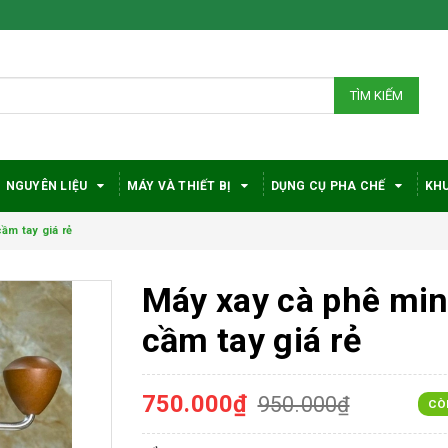
TÌM KIẾM
NGUYÊN LIỆU
MÁY VÀ THIẾT BỊ
DỤNG CỤ PHA CHẾ
KHU
ầm tay giá rẻ
Máy xay cà phê min
cầm tay giá rẻ
750.000₫
950.000₫
CÒ