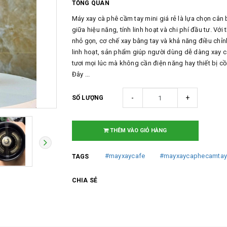
TỔNG QUAN
Máy xay cà phê cầm tay mini giá rẻ là lựa chọn cân
giữa hiệu năng, tính linh hoạt và chi phí đầu tư. Với t
nhỏ gọn, cơ chế xay bằng tay và khả năng điều chỉn
linh hoạt, sản phẩm giúp người dùng dễ dàng xay 
tươi mọi lúc mà không cần điện năng hay thiết bị c
Đây ...
-
+
SỐ LƯỢNG
THÊM VÀO GIỎ HÀNG
#mayxaycafe
#mayxaycaphecamtay
TAGS
CHIA SẺ