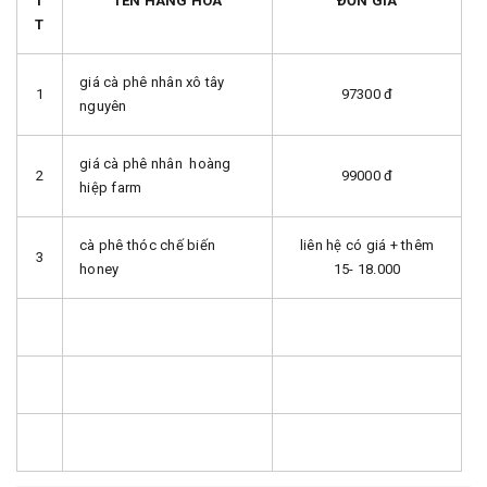
T
TÊN HÀNG HOÁ
ĐƠN GIÁ
T
giá cà phê nhân xô tây
1
97300 đ
nguyên
giá cà phê nhân hoàng
2
99000 đ
hiệp farm
cà phê thóc chế biến
liên hệ có giá + thêm
3
honey
15- 18.000