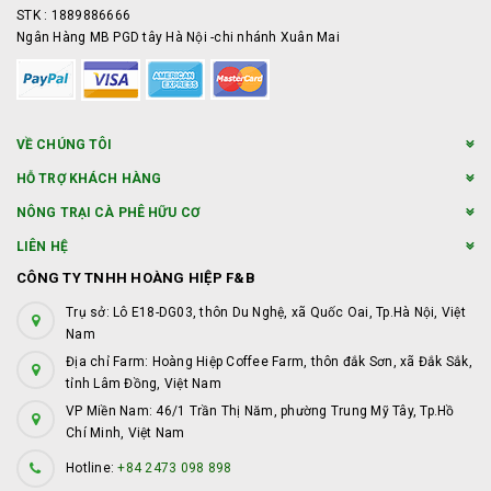
STK : 1889886666
Ngân Hàng MB PGD tây Hà Nội -chi nhánh Xuân Mai
VỀ CHÚNG TÔI
HỖ TRỢ KHÁCH HÀNG
NÔNG TRẠI CÀ PHÊ HỮU CƠ
LIÊN HỆ
CÔNG TY TNHH HOÀNG HIỆP F&B
Trụ sở: Lô E18-DG03, thôn Du Nghệ, xã Quốc Oai, Tp.Hà Nội, Việt
Nam
Địa chỉ Farm: Hoàng Hiệp Coffee Farm, thôn đắk Sơn, xã Đắk Sắk,
tỉnh Lâm Đồng, Việt Nam
VP Miền Nam: 46/1 Trần Thị Năm, phường Trung Mỹ Tây, Tp.Hồ
Chí Minh, Việt Nam
Hotline:
+84 2473 098 898