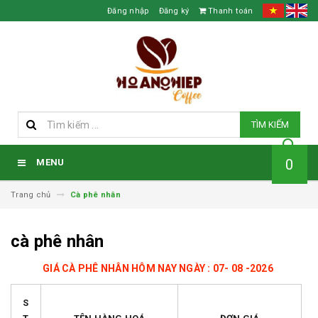
Đăng nhập
Đăng ký
Thanh toán
TÌM KIẾM
0
MENU
Trang chủ
Cà phê nhân
cà phê nhân
GIÁ CÀ PHÊ NHÂN HÔM NAY NGÀY : 07
- 08 -2026
S