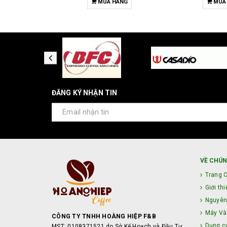
HỌN
MUA HÀNG
MUA
ĐĂNG KÝ NHẬN TIN
VỀ CHÚN
Trang 
Giới thi
Nguyên
Máy Và 
CÔNG TY TNHH HOÀNG HIỆP F&B
Dụng c
MST: 0108371521 do Sở Kế Hoạch và Đầu Tư