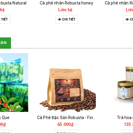
busta Natural
Cà phê nhân Robusta honey
 hệ
Liên hệ
Liê
 TIẾT
CHI TIẾT
CH
UÁN
g Que
Cà Phê Đặc Sản Robusta - Fine Robusta Anaerobic
Trà hoa
00₫
65.000₫
135.