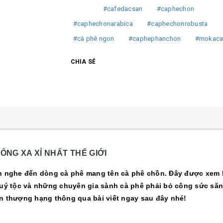
#cafedacsan
#caphechon
#caphechonarabica
#caphechonrobusta
#cà phê ngon
#caphephanchon
#mokaca
CHIA SẺ
NG XA XỈ NHẤT THẾ GIỚI
n nghe đến dòng cà phê mang tên cà phê chồn. Đây được xem là 
 quý tộc và những chuyên gia sành cà phê phải bỏ công sức s
n thượng hạng thông qua bài viết ngay sau đây nhé!