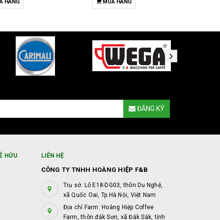
A HÀNG
MUA HÀNG
T
ĐĂNG KÝ
Ê HỮU
LIÊN HỆ
CÔNG TY TNHH HOÀNG HIỆP F&B
Trụ sở: Lô E18-DG03, thôn Du Nghệ,
xã Quốc Oai, Tp.Hà Nội, Việt Nam
Địa chỉ Farm: Hoàng Hiệp Coffee
Farm, thôn đắk Sơn, xã Đắk Sắk, tỉnh