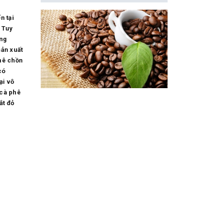
n tại
 Tuy
ừng
ản xuất
phê chồn
có
ại vô
 cà phê
ắt đỏ