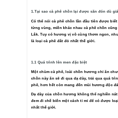
1.Tại sao cà phê chồn lại được săn đón dù gi
Có thể nói cà phê chồn lần đầu tiên được biế
từng vùng, miền khác nhau cà phê chồn cũng đ
Lắk. Tuy có hương vị vô cùng thơm ngon, nhưn
là loại cà phê đắt đỏ nhất thế giới.
1.1 Quá trình lên men đặc biệt
Một chùm cà phê, loài chồn hương chỉ ăn chưa
chồn này ăn sẽ đi qua dạ dày, trải qua quá tr
phê, hơn hết còn mang đến mùi hương độc đá
Dạ dày của chồn hương không thể nghiền nát 
đem đi chế biến một cách tỉ mỉ để có được loạ
nhất thế giới.