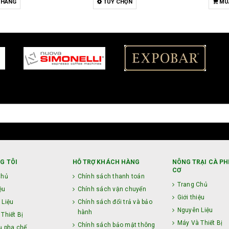
 HÀNG
TUỲ CHỌN
MU
G TÔI
HỖ TRỢ KHÁCH HÀNG
NÔNG TRẠI CÀ PH
CƠ
Chủ
Chính sách thanh toán
Trang Chủ
ệu
Chính sách vận chuyển
Giới thiệu
 Liệu
Chính sách đổi trả và bảo
Nguyên Liệu
hành
Thiết Bị
Máy Và Thiết Bị
Chính sách bảo mật thông
ụ pha chế