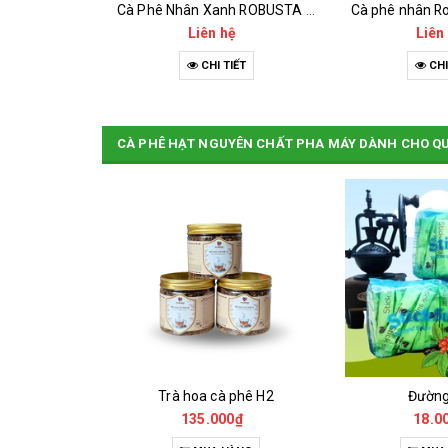
Cà Phê Nhân Xanh Arabica Specialty - anaerobic
Cà Phê Nhân Xanh ROBUSTA Fine Rô - Anaerobic
Cà phê nhân Ro
hệ
Liên hệ
Liên
IẾT
CHI TIẾT
CHI
CÀ PHÊ HẠT NGUYÊN CHẤT PHA MÁY DÀNH CHO Q
Cà Phê Đặc Sản Robusta - Fine Robusta Anaerobic
Trà hoa cà phê H2
Đườn
0₫
135.000₫
18.0