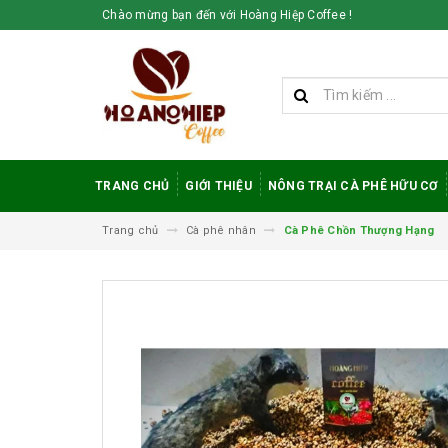
Chào mừng bạn đến với Hoàng Hiệp Coffee !
TRANG CHỦ
GIỚI THIỆU
NÔNG TRẠI CÀ PHÊ HỮU CƠ
Trang chủ
Cà phê nhân
Cà Phê Chồn Thượng Hạng