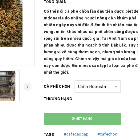
TỔNG QUAN
Có thể nói cà phê chồn lần đầu tiên được biết đế
Indonesia do những người nông dân khám phá.
nhiên ngày nay với đặc điểm thiên nhiên của t
vùng, miền khác nhau cà phê chồn cũng được s
rộng rãi trên nhiều quốc gia. Tại Việt Nam cà 
phần nhiều được thu hoạch ở tỉnh Đắk Lắk. Tuy 
hương vị vô cùng thơm ngon, nhưng sản lượng l
cùng quý hiếm. Chính vì vậy mà giá cả của loại
này còn được Guinness xác lập là loại cà phê đ
nhất thế giới.
CÀ PHÊ CHỒN
THƯỢNG HẠNG
HẾT HÀNG
#cafecaocap
#cafechon
TAGS