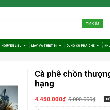
TÌM KIẾM
NGUYÊN LIỆU
MÁY VÀ THIẾT BỊ
DỤNG CỤ PHA CHẾ
KHU
Cà phê chồn thượn
hạng
4.450.000₫
5.000.000₫
HẾ