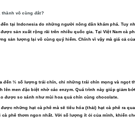
á thành vô cùng đắt?
t đến tại Indonesia do những người nông dân khám phá. Tuy nh
ược sản xuất rộng rãi trên nhiều quốc gia. Tại Việt Nam cà p
g sản lượng lại vô cùng quý hiếm. Chính vì vậy mà giá cả của
 đến ⅓ số lượng trái chín, chỉ những trái chín mọng và ngọt t
ình lên men đặc biệt nhờ các enzym. Quá trình này giúp giảm bớ
o được so sánh như mùi hoa quả chín cùng chocolate.
được những hạt cà phê mà sẽ tiêu hóa (thải) hạt cà phê ra q
i cà phê thơm ngon nhất. Với số lượng ít ỏi của mình, khiến c