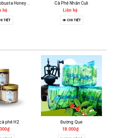
Cà phê nhân Robusta Honey và Thóc
Cà Phê Nhân Culi
Cà Phê 
n hệ
Liên hệ
Li
I TIẾT
CHI TIẾT
C
 cà phê H2
Đường Que
000₫
18.000₫
65