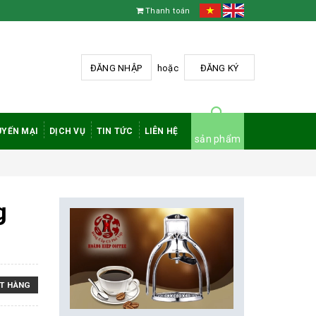
Thanh toán
ĐĂNG NHẬP
hoặc
ĐĂNG KÝ
YẾN MẠI
DỊCH VỤ
TIN TỨC
LIÊN HỆ
sản phẩm
g
T HÀNG