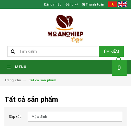
Đăng nhập
Đăng ký
Thanh toán
TÌM KIẾM
0
MENU
Trang chủ
Tất cả sản phẩm
Tất cả sản phẩm
Sắp xếp: