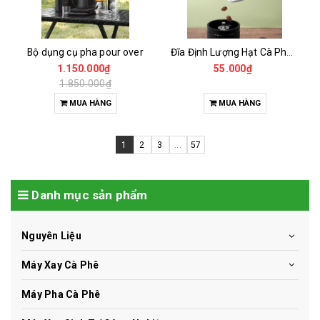
Bộ dụng cụ pha pour over
Đĩa Định Lượng Hạt Cà Phê Mẫu
1.150.000₫
55.000₫
1.850.000₫
MUA HÀNG
MUA HÀNG
1
2
3
...
57
Danh mục sản phẩm
Nguyên Liệu
Máy Xay Cà Phê
Máy Pha Cà Phê