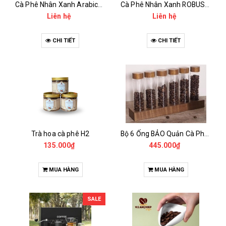
Cà Phê Nhân Xanh Arabica Specialty - anaerobic
Cà Phê Nhân Xanh ROBUSTA Fine Rô - Anaerobic
Liên hệ
Liên hệ
CHI TIẾT
CHI TIẾT
Trà hoa cà phê H2
Bộ 6 Ống BẢO Quản Cà Phê Mẫu Có Chân Đế
135.000₫
445.000₫
MUA HÀNG
MUA HÀNG
SALE