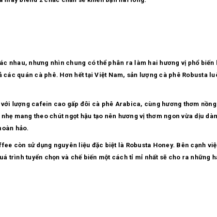
khác nhau, nhưng nhìn chung có thể phân ra làm hai hương vị phổ biến
ả các quán cà phê. Hơn hết tại Việt Nam, sản lượng cà phê Robusta lu
t với lượng cafein cao gấp đôi cà phê Arabica, cùng hương thơm nồng
nhẹ mang theo chút ngọt hậu tạo nên hương vị thơm ngon vừa dịu dàng 
hoàn hảo.
ffee còn sử dụng nguyên liệu đặc biệt là Robusta Honey. Bên cạnh việ
quá trình tuyển chọn và chế biến một cách tỉ mỉ nhất sẽ cho ra những 