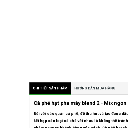
CHI TIẾT SẢN PHẨM
HƯỚNG DẪN MUA HÀNG
Cà phê hạt pha máy blend 2
- Mix ngon 
Đối với các quán cà phê, để thu hút và tạo được dấ
kết hợp các loại cà phê với nhau là không thể trán
nhằm phục vụ khách hàng của mình. Cà phê hạt pha