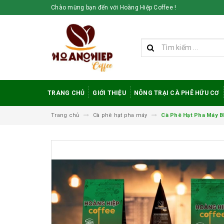
Chào mừng bạn đến với Hoàng Hiệp Coffee !
TRANG CHỦ
GIỚI THIỆU
NÔNG TRẠI CÀ PHÊ HỮU CƠ
Trang chủ
Cà phê hạt pha máy
Cà Phê Hạt Pha Máy B