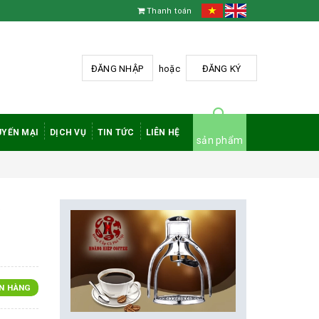
Thanh toán
ĐĂNG NHẬP
hoặc
ĐĂNG KÝ
YẾN MẠI
DỊCH VỤ
TIN TỨC
LIÊN HỆ
sản phẩm
y
N HÀNG