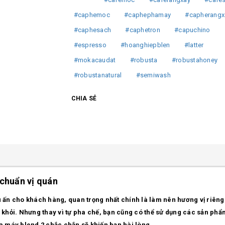
#caphemoc
#caphephamay
#capherangx
#caphesach
#caphetron
#capuchino
#espresso
#hoanghiepblen
#latter
#mokacaudat
#robusta
#robustahoney
#robustanatural
#semiwash
CHIA SẺ
chuẩn vị quán
u ấn cho khách hàng, quan trọng nhất chính là làm nên hương vị riêng
h khỏi. Nhưng thay vì tự pha chế, bạn cũng có thể sử dụng các sản phẩ
 máy blend 2 chắc chắn sẽ khiến bạn hài lòng.