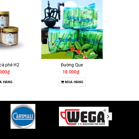
 cà phê H2
Đường Que
000₫
18.000₫
65
A HÀNG
MUA HÀNG
T