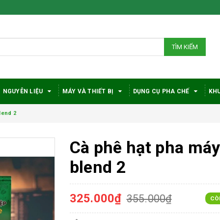
TÌM KIẾM
NGUYÊN LIỆU
MÁY VÀ THIẾT BỊ
DỤNG CỤ PHA CHẾ
KHU
lend 2
Cà phê hạt pha má
blend 2
325.000₫
355.000₫
CÒ