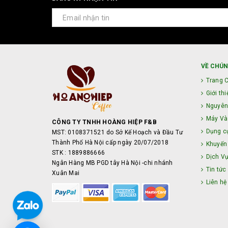
VỀ CHÚN
Trang 
Giới thi
Nguyên
Máy Và 
CÔNG TY TNHH HOÀNG HIỆP F&B
Dụng c
MST: 0108371521 do Sở Kế Hoạch và Đầu Tư
Thành Phố Hà Nội cấp ngày 20/07/2018
Khuyến
STK : 1889886666
Dịch V
Ngân Hàng MB PGD tây Hà Nội -chi nhánh
Tin tức
Xuân Mai
Liên hệ