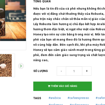
TỔNG QUAN
Nếu bạn là tín đồ của cà phê nhưng không thíc
được với vị đắng chát thường thấy của Robusta, t
pha trộn này chắc chắn sẽ thỏa mãn vị giác của
Lấy Robusta làm hương vị chủ đạo kết hợp Arab
hương thơm đặc biệt, vị ngọt như mật của Robus
Honey tạo nên sự cân bằng trong mùi vị. Mỗi tá
phê của bạn sẽ mang theo đó là hương thơm qu
vô cùng hấp dẫn. Bên cạnh đó, khi pha máy Ro
Honey sẽ tạo cảm giác sánh mượt trong từng gi
phê, đem đến cảm giác sang trọng và chất lượ
nâng cao,
-
+
SỐ LƯỢNG
THÊM VÀO GIỎ HÀNG
#arabica
#cafeespresso
#cafe
TAGS
#cafemoc
#caferangxay
#cafe