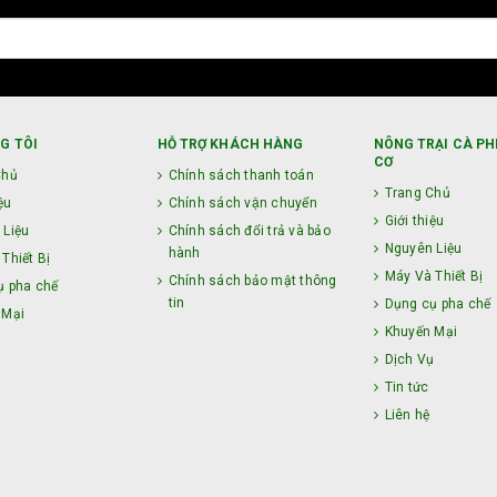
G TÔI
HỖ TRỢ KHÁCH HÀNG
NÔNG TRẠI CÀ PH
CƠ
Chủ
Chính sách thanh toán
Trang Chủ
ệu
Chính sách vận chuyển
Giới thiệu
 Liệu
Chính sách đổi trả và bảo
Nguyên Liệu
hành
Thiết Bị
Máy Và Thiết Bị
Chính sách bảo mật thông
ụ pha chế
tin
Dụng cụ pha chế
 Mại
Khuyến Mại
ụ
Dịch Vụ
Tin tức
Liên hệ