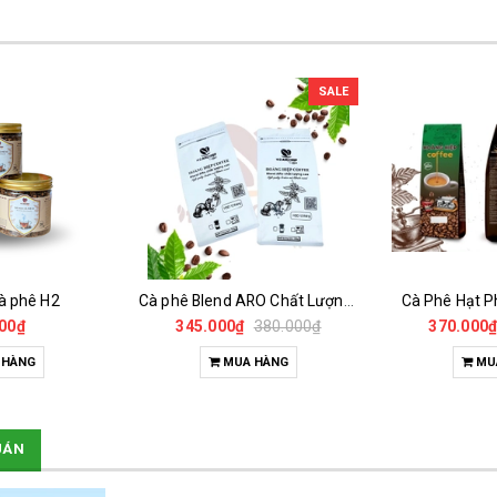
SALE
à phê H2
Cà phê Blend ARO Chất Lượng Cao
Cà Phê Hạt P
00₫
345.000₫
380.000₫
370.000
 HÀNG
MUA HÀNG
MU
UÁN