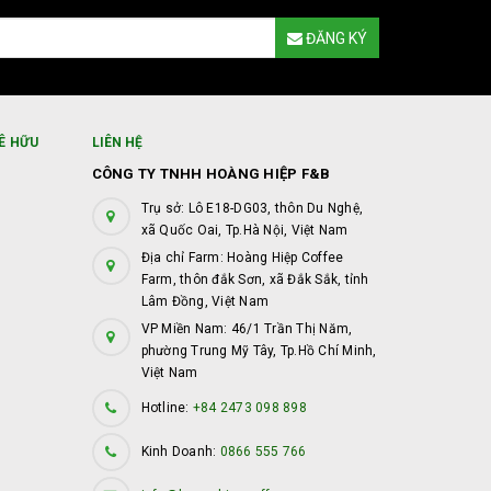
ĐĂNG KÝ
Ê HỮU
LIÊN HỆ
CÔNG TY TNHH HOÀNG HIỆP F&B
Trụ sở: Lô E18-DG03, thôn Du Nghệ,
xã Quốc Oai, Tp.Hà Nội, Việt Nam
Địa chỉ Farm: Hoàng Hiệp Coffee
Farm, thôn đắk Sơn, xã Đắk Sắk, tỉnh
Lâm Đồng, Việt Nam
VP Miền Nam: 46/1 Trần Thị Năm,
phường Trung Mỹ Tây, Tp.Hồ Chí Minh,
Việt Nam
Hotline:
+84 2473 098 898
Kinh Doanh:
0866 555 766