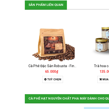
SẢN PHẨM LIÊN QUAN
Cà Phê Đặc Sản Arabica - Specialty
Cà Phê Đặc Sản Robusta - Fine Robusta Anaerobic
Trà hoa c
0₫
65.000₫
135.0
HỌN
TUỲ CHỌN
MUA
CÀ PHÊ HẠT NGUYÊN CHẤT PHA MÁY DÀNH CHO Q