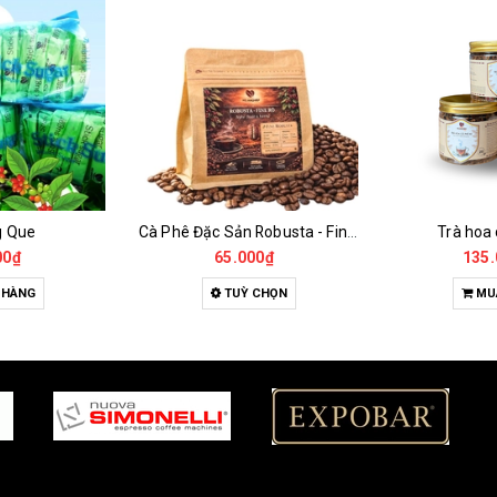
g Que
Cà Phê Đặc Sản Robusta - Fine Robusta Anaerobic
Trà hoa
00₫
65.000₫
135.
 HÀNG
TUỲ CHỌN
MU