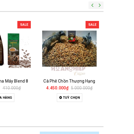
SALE
SALE
ha Máy Blend 8
Cà Phê Chồn Thượng Hạng
₫
410.000₫
4.450.000₫
5.000.000₫
400.00
A HÀNG
TUỲ CHỌN
M