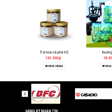
Cà Phê Đặc Sản Robusta - Fine Robusta Anaerobic
Trà hoa cà phê H2
Đườn
0₫
135.000₫
18.0
HỌN
MUA HÀNG
MUA
ĐĂNG KÝ NHẬN TIN