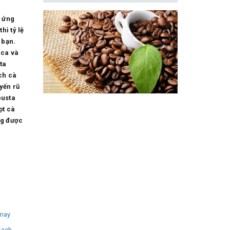
h ứng
hì tỷ lệ
 bạn.
ica và
ta
ch cà
yến rũ
busta
ọt cà
ng được
may
sach