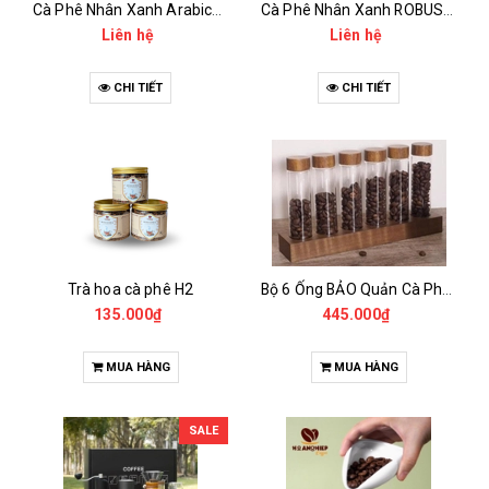
Cà Phê Nhân Xanh Arabica Specialty - anaerobic
Cà Phê Nhân Xanh ROBUSTA Fine Rô - Anaerobic
Liên hệ
Liên hệ
CHI TIẾT
CHI TIẾT
Trà hoa cà phê H2
Bộ 6 Ống BẢO Quản Cà Phê Mẫu Có Chân Đế
135.000₫
445.000₫
MUA HÀNG
MUA HÀNG
SALE