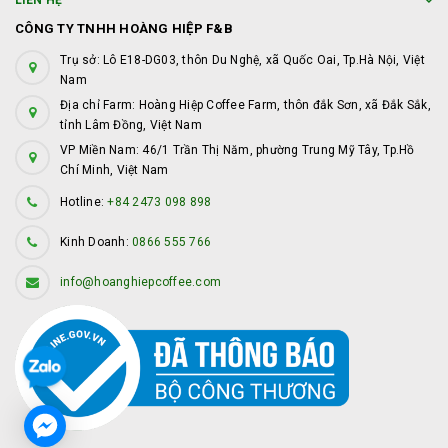
LIÊN HỆ
CÔNG TY TNHH HOÀNG HIỆP F&B
Trụ sở: Lô E18-DG03, thôn Du Nghệ, xã Quốc Oai, Tp.Hà Nội, Việt
Nam
Địa chỉ Farm: Hoàng Hiệp Coffee Farm, thôn đắk Sơn, xã Đắk Sắk,
tỉnh Lâm Đồng, Việt Nam
VP Miền Nam: 46/1 Trần Thị Năm, phường Trung Mỹ Tây, Tp.Hồ
Chí Minh, Việt Nam
Hotline:
+84 2473 098 898
Kinh Doanh:
0866 555 766
info@hoanghiepcoffee.com