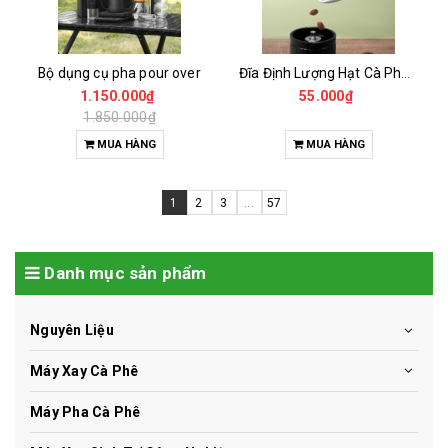
Bộ dụng cụ pha pour over
Đĩa Định Lượng Hạt Cà Phê Mẫu
1.150.000₫
55.000₫
1.850.000₫
MUA HÀNG
MUA HÀNG
1
2
3
...
57
Danh mục sản phẩm
Nguyên Liệu
Máy Xay Cà Phê
Máy Pha Cà Phê