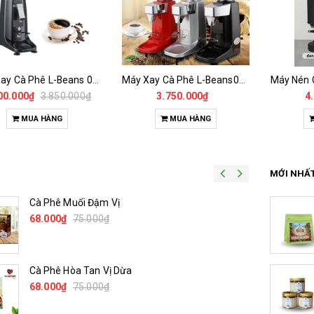
Máy Xay Cà Phê L-Beans 020
Máy Xay Cà Phê L-Beans021
00.000₫
3.850.000₫
3.750.000₫
4
MUA HÀNG
MUA HÀNG
MỚI NHẤ
Cà Phê Muối Đậm Vị
Tinh Cà Phê Nhân Xanh - Green Gold CGA
68.000₫
215.000₫
75.000₫
Cà Phê Hòa Tan Vị Dừa
Cà Phê Green Slim Hoà Tan - Chiết xuất 100% Từ
Cà Phê Nhân Xanh
68.000₫
75.000₫
205.000₫