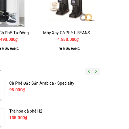
Máy Nén Cà Phê Tự Động - Tamper Electric 58MM
Máy Xay Cà Phê L-BEANS 022
Máy Xay 
.490.000₫
4.850.000₫
5.65
MUA HÀNG
MUA HÀNG
MU
T
Cà Phê Sữa Đá hòa tan sấy lạnh thăng hoa
Cà Phê Đặc Sản Arabica - Specialty
Tinh 
61.000₫
95.000₫
68.000₫
215.
Cà Phê Sấy Lạnh Thăng Hoa Arabica
Trà hoa cà phê H2
Cà Ph
C
Cà P
Liên hệ
135.000₫
205.