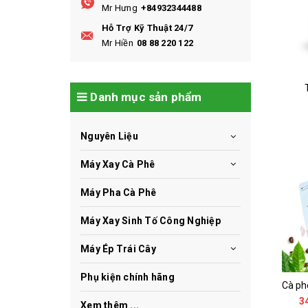
Mr Hưng
+84932344488
Hỗ Trợ Kỹ Thuật 24/7
Mr Hiền
08 88 220 122
à Phê Bột Hoàng Hiệp Số 6
Cà Phê Đặc Sản Arabica - Specialty
Danh mục sản phẩm
245.000₫
95.000₫
MUA HÀNG
TUỲ CHỌN
Nguyên Liệu
Máy Xay Cà Phê
Máy Pha Cà Phê
Máy Xay Sinh Tố Công Nghiệp
Máy Ép Trái Cây
Phụ kiện chính hãng
à Phê Bột Hoàng Hiệp Số 5
Cà Phê Đặc Sản Robusta - Fine Robusta Anaerobic
235.000₫
65.000₫
3
Xem thêm ...