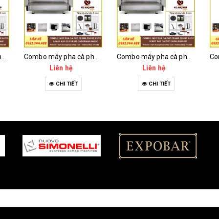
Combo máy pha cà phê Feama E98 Up Auto và máy xay cà phê Fiorenzato F64E
Combo máy pha cà phê Feama E98 Up Auto và máy xay cà phê H2 Onderman Wood
Combo máy pha cà phê Feama E98 Up Auto và máy xay cà phê Casalano 600
Liên hệ
Liên hệ
CHI TIẾT
CHI TIẾT