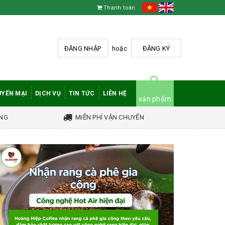
Thanh toán
ĐĂNG NHẬP
hoặc
ĐĂNG KÝ
YẾN MẠI
DỊCH VỤ
TIN TỨC
LIÊN HỆ
sản phẩm
ÀNG
MIỄN PHÍ VẬN CHUYỂN