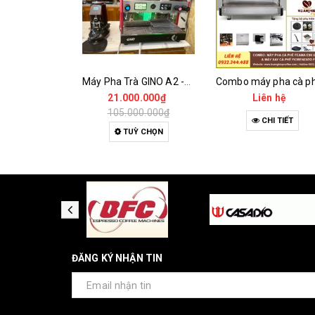
Cà Phê Green Slim Hoà Tan - Chiết xuất 100% Từ Cà Phê Nhân Xanh
Máy Pha Trà GINO A2 -TEAPRESSO - MÁY ĐÃ QUA SỬ DỤNG
.000₫
21.000.000₫
Liên hệ
105.000.000₫
A HÀNG
CHI TIẾT
TUỲ CHỌN
ĐĂNG KÝ NHẬN TIN