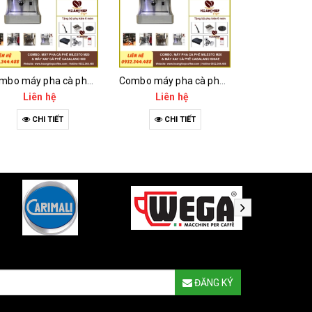
Combo máy pha cà phê Milesto M20 và máy xay cà phê Casalano 600
Combo máy pha cà phê Milesto M20 và máy xay cà phê Casalano 600AE
Liên hệ
Liên hệ
Liên 
CHI TIẾT
CHI TIẾT
CHI 
ĐĂNG KÝ