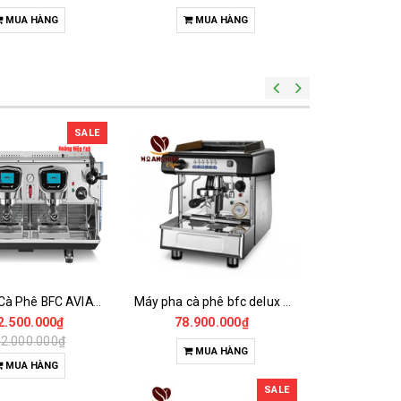
MUA HÀNG
MUA HÀNG
TU
SALE
Máy Pha Cà Phê BFC AVIATOR 2GV EL 2GR
Máy pha cà phê bfc delux 1G/4/EL
2.500.000₫
78.900.000₫
148.5
2.000.000₫
MUA HÀNG
MU
MUA HÀNG
SALE