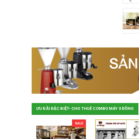
Cà Phê Đặc Sản Robusta - Fine Robusta
Cà Phê Sữa Đá hòa tan sấy lạnh thăng hoa
Anaerobic
61.000₫
68.000₫
65.000₫
ƯU ĐÃI ĐẶC BIỆT- CHO THUÊ COMBO MÁY 0 ĐỒNG
SALE