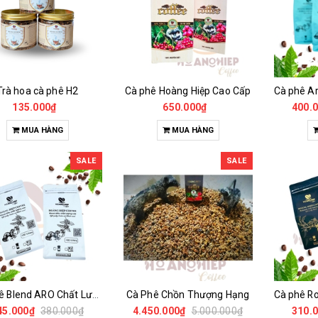
Trà hoa cà phê H2
Cà phê Hoàng Hiệp Cao Cấp
135.000₫
650.000₫
400.
MUA HÀNG
MUA HÀNG
SALE
SALE
Cà phê Blend ARO Chất Lượng Cao
Cà Phê Chồn Thượng Hạng
45.000₫
380.000₫
4.450.000₫
5.000.000₫
310.