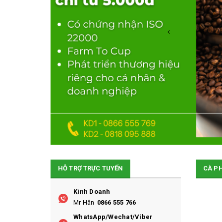
HỖ TRỢ TRỰC TUYẾN
CÀ P
Kinh Doanh
Mr Hân
0866 555 766
WhatsApp/Wechat/Viber