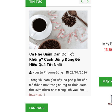
TIN TỨC
Máy Pha Cà Phê CASADIO UNDICI A1 - NEW 96%
Bình SYPHON
Những Đi
27.000.000₫
850.000₫
1.150.000₫
13.8
Chloroge
m Cân
Cà Phê Giảm Cân Có Tốt
TUỲ CHỌN
MUA HÀNG
Biết
 Cách Uống
Không? Cách Uống Đúng Để
Hiệu Quả Tốt Nhất
Nguyễn V
31/07/2026
Nguyễn Phương Đông
23/07/2026
Axit Chloro
được tìm th
ợc nhắc đến như
Trong vài năm gần đây, cà phê giảm cân
MÁY 
xanh và một 
trình giảm cân
trở thành một trong những từ khóa được
Không chỉ đ
[Đọc tiếp...]
hực hư cà phê
tìm kiếm nhiều nhất trong lĩnh vực làm
SALE
SALE
chống oxy h
ay đây chỉ là
đẹp và sức khỏe. Không ít người tin rằng
[Đọc tiếp...]
hút sự qu...
c kiểm chứng
chỉ cần thay thế bữa sáng hoặc uốn...