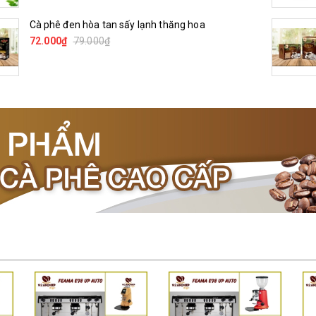
Cà phê đen hòa tan sấy lạnh thăng hoa
Máy Rang Cà Phê Mẫu 2 Trống Rang
(500+500gr)
72.000₫
79.000₫
35.000.000₫