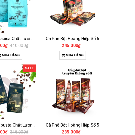
Cà phê Arabica Chất Lượng Cao
Cà Phê Bột Hoàng Hiệp Số 6
000₫
440.000₫
245.000₫
95.
MUA HÀNG
MUA HÀNG
TU
SALE
Cà phê Robusta Chất Lượng Cao
Cà Phê Bột Hoàng Hiệp Số 5
000₫
345.000₫
235.000₫
65.