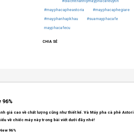
#diachithanhlymayphacafeuytin
#mayphacapheastoria
#mayphacaphegiare
#mayphanhapkhau
#suamayphacafe
mayphacafecu
CHIA SẺ
w 96%
h giá cao về chất lượng cũng như thiết kế. Và Máy pha cà phê Astori
iểu về chiếc máy này trong bài viết dưới đây nhé!
- New 96%