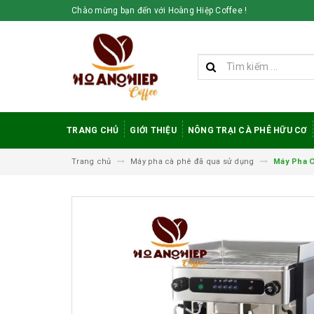
Chào mừng bạn đến với Hoàng Hiệp Coffee !
TRANG CHỦ
GIỚI THIỆU
NÔNG TRẠI CÀ PHÊ HỮU CƠ
Trang chủ
Máy pha cà phê đã qua sử dụng
Máy Pha C