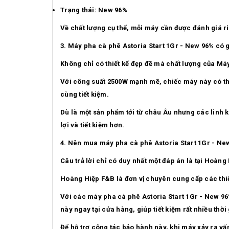
Trạng thái: New 96%
Về chất lượng cụ thể, mỗi máy cần được đánh giá ri
3. Máy pha cà phê Astoria Start 1Gr - New 96% có g
Không chỉ có thiết kế đẹp đẽ mà chất lượng của Má
Với công suất 2500W mạnh mẽ, chiếc máy này có thể 
cùng tiết kiệm.
Dù là một sản phẩm tới từ châu Âu nhưng các linh k
lợi và tiết kiệm hơn.
4. Nên mua máy pha cà phê Astoria Start 1Gr - Ne
Câu trả lời chỉ có duy nhất một đáp án là tại Hoàn
Hoàng Hiệp F&B là đơn vị chuyên cung cấp các thiết 
Với các máy pha cà phê Astoria Start 1Gr - New 96
này ngay tại cửa hàng, giúp tiết kiệm rất nhiều thời
Để hỗ trợ công tác bảo hành này, khi máy xảy ra vấ