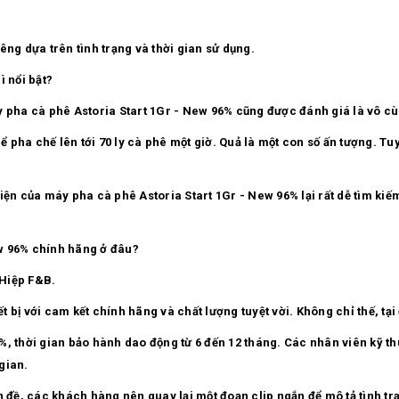
êng dựa trên tình trạng và thời gian sử dụng.
ì nổi bật?
y pha cà phê Astoria Start 1Gr - New 96% cũng được đánh giá là vô cù
pha chế lên tới 70 ly cà phê một giờ. Quả là một con số ấn tượng. Tuy
iện của máy pha cà phê Astoria Start 1Gr - New 96% lại rất dễ tìm kiế
w 96% chính hãng ở đâu?
g Hiệp F&B.
bị với cam kết chính hãng và chất lượng tuyệt vời. Không chỉ thế, tại 
%, thời gian bảo hành dao động từ 6 đến 12 tháng. Các nhân viên kỹ t
 gian.
n đề, các khách hàng nên quay lại một đoạn clip ngắn để mô tả tình t