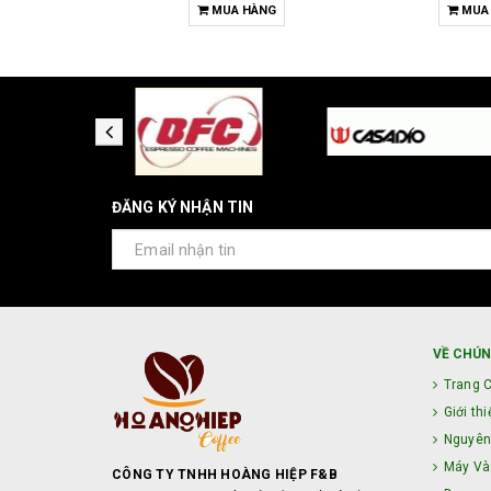
HỌN
MUA HÀNG
MUA
ĐĂNG KÝ NHẬN TIN
VỀ CHÚN
Trang 
Giới thi
Nguyên
Máy Và 
CÔNG TY TNHH HOÀNG HIỆP F&B