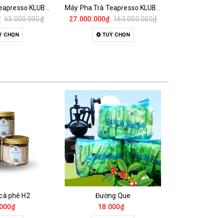
Máy Pha Trà Teapresso KLUB 1GR - Đã Qua Sử Dụng
Máy Pha Trà Teapresso KLUB 3GR - Đã Qua Sử Dụng
₫
65.000.000₫
27.000.000₫
163.000.000₫
22.500.000
Ỳ CHỌN
TUỲ CHỌN
T
 cà phê H2
Đường Que
000₫
18.000₫
65