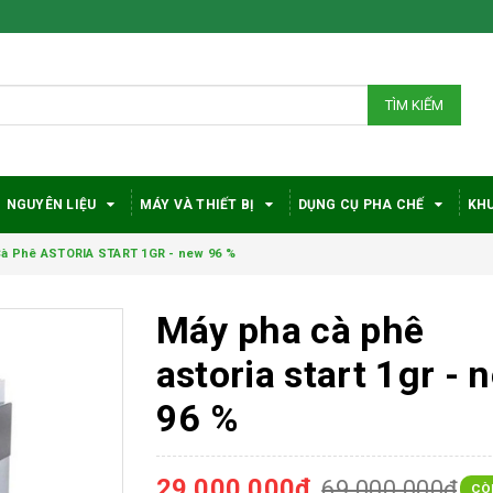
TÌM KIẾM
NGUYÊN LIỆU
MÁY VÀ THIẾT BỊ
DỤNG CỤ PHA CHẾ
KHU
à Phê ASTORIA START 1GR - new 96 %
Máy pha cà phê
astoria start 1gr - 
96 %
29.000.000₫
69.000.000₫
CÒ