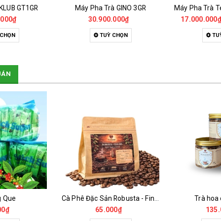
 KLUB GT1GR
Máy Pha Trà GINO 3GR
.000₫
30.900.000₫
17.000.000
 CHỌN
TUỲ CHỌN
TU
UÁN
g Que
Cà Phê Đặc Sản Robusta - Fine Robusta Anaerobic
Trà hoa
00₫
65.000₫
135.