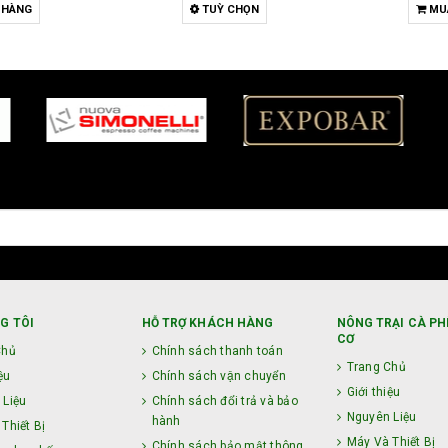
 HÀNG
TUỲ CHỌN
MU
G TÔI
HỖ TRỢ KHÁCH HÀNG
NÔNG TRẠI CÀ PH
CƠ
Chủ
Chính sách thanh toán
Trang Chủ
ệu
Chính sách vận chuyển
Giới thiệu
 Liệu
Chính sách đổi trả và bảo
Nguyên Liệu
hành
Thiết Bị
Máy Và Thiết Bị
Chính sách bảo mật thông