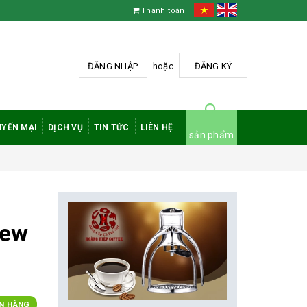
Thanh toán
ĐĂNG NHẬP
hoặc
ĐĂNG KÝ
YẾN MẠI
DỊCH VỤ
TIN TỨC
LIÊN HỆ
sản phẩm
new
N HÀNG