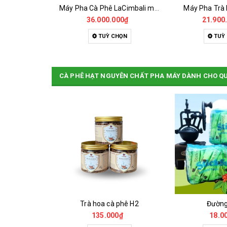
Máy Pha Trà KLUB 2GR Đã Qua Sử Dụng
Máy Pha Cà Phê LaCimbali m39 A3 - Đã Qua Sử Dụng
Máy Pha Trà
000₫
36.000.000₫
21.900
HỌN
TUỲ CHỌN
TUỲ
CÀ PHÊ HẠT NGUYÊN CHẤT PHA MÁY DÀNH CHO Q
Cà Phê Đặc Sản Robusta - Fine Robusta Anaerobic
Trà hoa cà phê H2
Đườn
0₫
135.000₫
18.0