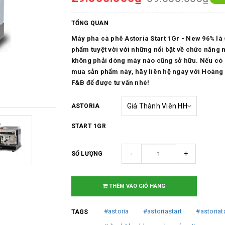
TỔNG QUAN
Máy pha cà phê Astoria Start 1Gr - New 96% là
phẩm tuyệt vời với những nổi bật về chức năng
không phải dòng máy nào cũng sở hữu. Nếu có
mua sản phẩm này, hãy liên hệ ngay với Hoàng
F&B để được tư vấn nhé!
ASTORIA
START 1GR
-
+
SỐ LƯỢNG
THÊM VÀO GIỎ HÀNG
#astoria
#astoriastart
#astoriat
TAGS