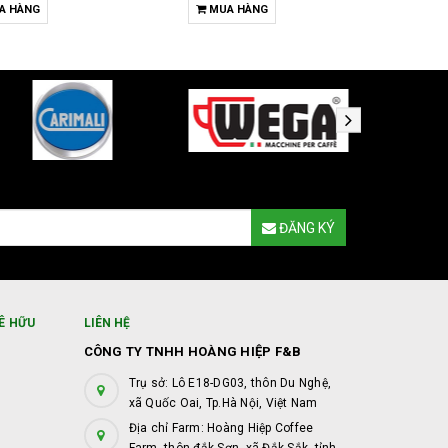
A HÀNG
MUA HÀNG
T
ĐĂNG KÝ
Ê HỮU
LIÊN HỆ
CÔNG TY TNHH HOÀNG HIỆP F&B
Trụ sở: Lô E18-DG03, thôn Du Nghệ,
xã Quốc Oai, Tp.Hà Nội, Việt Nam
Địa chỉ Farm: Hoàng Hiệp Coffee