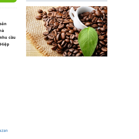
 sản
 mà
 nhu cầu
 Hiệp
azan