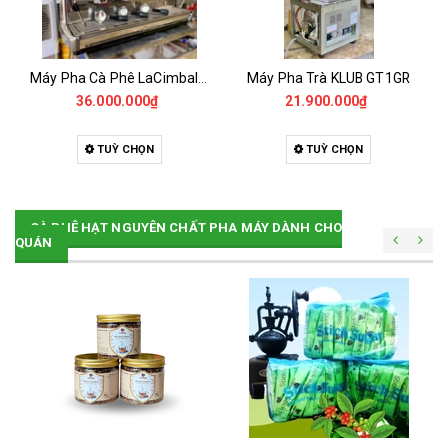
Máy Pha Cà Phê LaCimbali m39 A3 - Đã Qua Sử Dụng
Máy Pha Trà KLUB GT1GR
36.000.000₫
21.900.000₫
TUỲ CHỌN
TUỲ CHỌN
CÀ PHÊ HẠT NGUYÊN CHẤT PHA MÁY DÀNH CHO
QUÁN