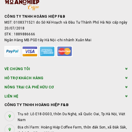
CÔNG TY TNHH HOÀNG HIỆP F&B
MST: 0108371521 do Sở Kế Hoạch và Đầu Tư Thành Phố Hà Nội cấp ngày
20/07/2018
STK : 1889886666
Ngân Hàng MB PGD tây Hà Nội -chi nhánh Xuân Mai
VỀ CHÚNG TÔI
HỖ TRỢ KHÁCH HÀNG
NÔNG TRẠI CÀ PHÊ HỮU CƠ
LIÊN HỆ
CÔNG TY TNHH HOÀNG HIỆP F&B
Trụ sở: Lô E18-DG03, thôn Du Nghệ, xã Quốc Oai, Tp.Hà Nội, Việt
Nam
Địa chỉ Farm: Hoàng Hiệp Coffee Farm, thôn đắk Sơn, xã Đắk Sắk,