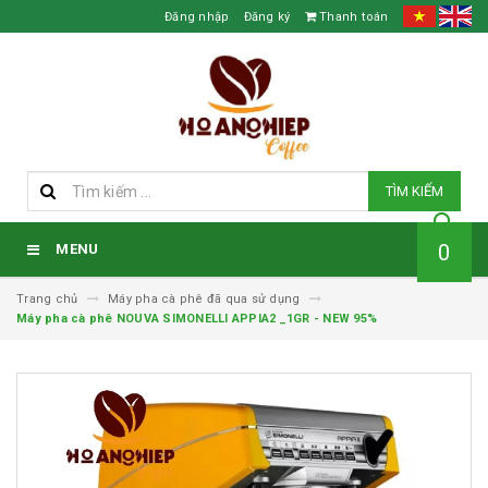
Đăng nhập
Đăng ký
Thanh toán
TÌM KIẾM
0
MENU
Trang chủ
Máy pha cà phê đã qua sử dụng
Máy pha cà phê NOUVA SIMONELLI APPIA2 _1GR - NEW 95%