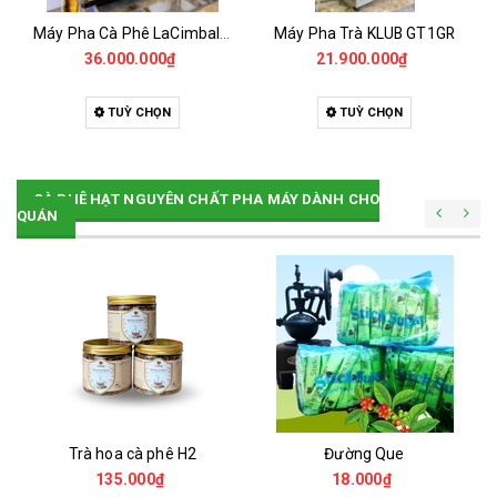
Máy Pha Cà Phê LaCimbali m39 A3 - Đã Qua Sử Dụng
Máy Pha Trà KLUB GT1GR
36.000.000₫
21.900.000₫
TUỲ CHỌN
TUỲ CHỌN
CÀ PHÊ HẠT NGUYÊN CHẤT PHA MÁY DÀNH CHO
QUÁN
Trà hoa cà phê H2
Đường Que
135.000₫
18.000₫