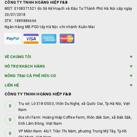
CÔNG TY TNHH HOÀNG HIỆP F&B
MST: 0108371521 do Sở Kế Hoạch và Đầu Tư Thành Phố Hà Nội cấp ngày
20/07/2018
STK : 1889886666
Ngân Hàng MB PGD tây Hà Nội -chi nhánh Xuân Mai
VỀ CHÚNG TÔI
HỖ TRỢ KHÁCH HÀNG
NÔNG TRẠI CÀ PHÊ HỮU CƠ
LIÊN HỆ
CÔNG TY TNHH HOÀNG HIỆP F&B
Trụ sở: Lô E18-DG03, thôn Du Nghệ, xã Quốc Oai, Tp.Hà Nội, Việt
Nam
Địa chỉ Farm: Hoàng Hiệp Coffee Farm, thôn đắk Sơn, xã Đắk Sắk,
tỉnh Lâm Đồng, Việt Nam
VP Miền Nam: 46/1 Trần Thị Năm, phường Trung Mỹ Tây, Tp.Hồ