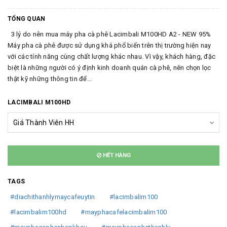
TỔNG QUAN
3 lý do nên mua máy pha cà phê Lacimbali M100HD A2 - NEW 95%
Máy pha cà phê được sử dụng khá phổ biến trên thị trường hiện nay
với các tính năng cùng chất lượng khác nhau. Vì vậy, khách hàng, đặc
biệt là những người có ý định kinh doanh quán cà phê, nên chọn lọc
thật kỹ những thông tin để...
LACIMBALI M100HD
HẾT HÀNG
TAGS
#diachithanhlymaycafeuytin
#lacimbalim100
#lacimbalim100hd
#mayphacafelacimbalim100