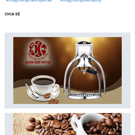
#mayphacaphenhapkhau
#mayphacaphethanhly
CHIA SẺ