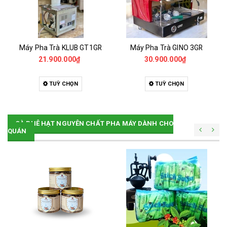
Máy Pha Trà KLUB GT1GR
Máy Pha Trà GINO 3GR
21.900.000₫
30.900.000₫
TUỲ CHỌN
TUỲ CHỌN
CÀ PHÊ HẠT NGUYÊN CHẤT PHA MÁY DÀNH CHO
QUÁN