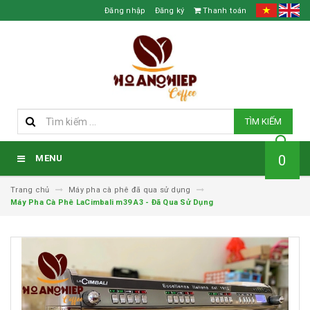
Đăng nhập
Đăng ký
Thanh toán
TÌM KIẾM
0
MENU
Trang chủ
Máy pha cà phê đã qua sử dụng
Máy Pha Cà Phê LaCimbali m39 A3 - Đã Qua Sử Dụng