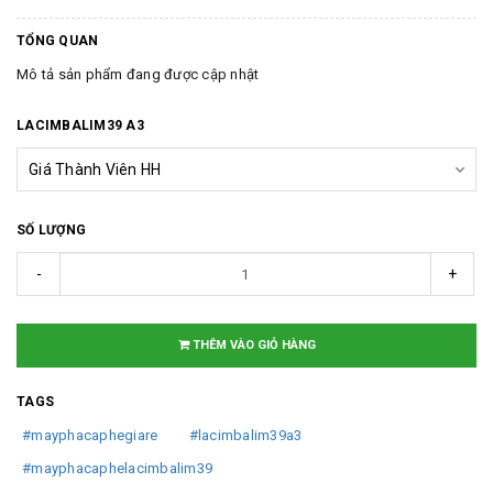
TỔNG QUAN
Mô tả sản phẩm đang được cập nhật
LACIMBALIM39 A3
SỐ LƯỢNG
-
+
THÊM VÀO GIỎ HÀNG
TAGS
#mayphacaphegiare
#lacimbalim39a3
#mayphacaphelacimbalim39