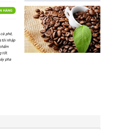
N HÀNG
cà phê,
 tôi nhập
 phẩm
 tốt.
máy pha