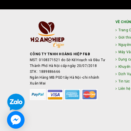
VỀ CHÚN
Trang 
Giới thi
Nguyên
Máy Và 
CÔNG TY TNHH HOÀNG HIỆP F&B
Dụng c
MST: 0108371521 do Sở Kế Hoạch và Đầu Tư
Thành Phố Hà Nội cấp ngày 20/07/2018
Khuyến
STK : 1889886666
Dịch V
Ngân Hàng MB PGD tây Hà Nội -chi nhánh
Tin tức
Xuân Mai
Liên hệ