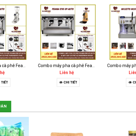
Combo máy pha cà phê Feama E98 Up Auto và máy xay cà phê Fiorenzato F64E
Combo máy pha cà phê Feama E98 Up Auto và máy xay cà phê H2 Onderman Wood
 hệ
Liên hệ
Liê
 TIẾT
CHI TIẾT
CH
UÁN