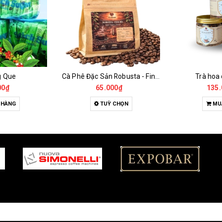
g Que
Cà Phê Đặc Sản Robusta - Fine Robusta Anaerobic
Trà hoa
00₫
65.000₫
135.
 HÀNG
TUỲ CHỌN
MU