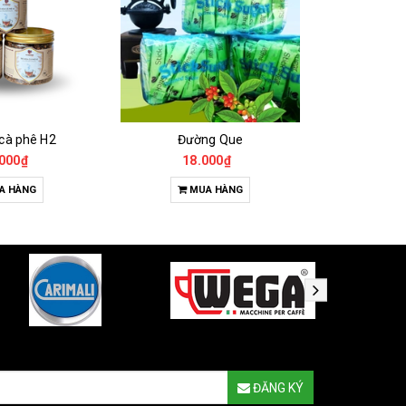
 cà phê H2
Đường Que
000₫
18.000₫
65
A HÀNG
MUA HÀNG
T
ĐĂNG KÝ