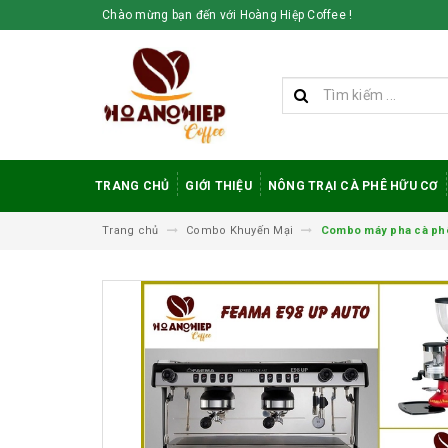
Chào mừng bạn đến với Hoàng Hiệp Coffee !
TRANG CHỦ
GIỚI THIỆU
NÔNG TRẠI CÀ PHÊ HỮU CƠ
Trang chủ
Combo Khuyến Mại
Combo máy pha cà phê