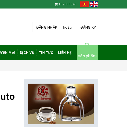
Thanh toán
ĐĂNG NHẬP
hoặc
ĐĂNG KÝ
YẾN MẠI
DỊCH VỤ
TIN TỨC
LIÊN HỆ
sản phẩm
auto