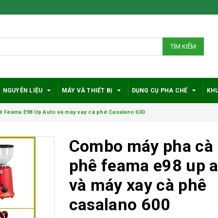
TÌM KIẾM
NGUYÊN LIỆU
MÁY VÀ THIẾT BỊ
DỤNG CỤ PHA CHẾ
KHU
 Feama E98 Up Auto và máy xay cà phê Casalano 600
Combo máy pha cà
phê feama e98 up 
và máy xay cà phê
casalano 600