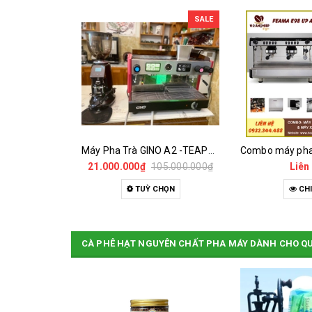
SALE
Cà Phê Green Slim Hoà Tan - Chiết xuất 100% Từ Cà Phê Nhân Xanh
Máy Pha Trà GINO A2 -TEAPRESSO - MÁY ĐÃ QUA SỬ DỤNG
0₫
21.000.000₫
105.000.000₫
Liên
HÀNG
TUỲ CHỌN
CHI
CÀ PHÊ HẠT NGUYÊN CHẤT PHA MÁY DÀNH CHO Q