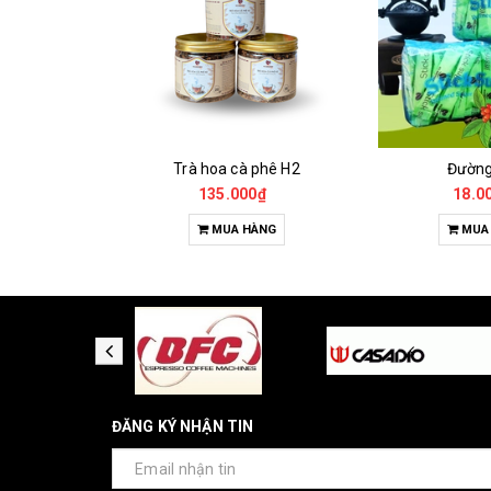
Cà Phê Đặc Sản Robusta - Fine Robusta Anaerobic
Trà hoa cà phê H2
Đườn
0₫
135.000₫
18.0
HỌN
MUA HÀNG
MUA
ĐĂNG KÝ NHẬN TIN