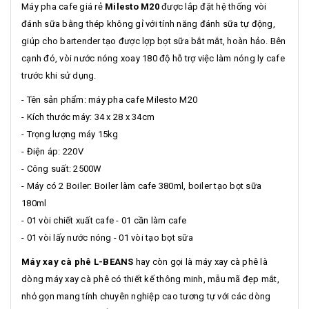
Máy pha cafe giá rẻ
Milesto M20
được lắp đặt hệ thống vòi
đánh sữa bằng thép không gỉ với tính năng đánh sữa tự động,
giúp cho bartender tạo được lợp bọt sữa bắt mắt, hoàn hảo. Bên
cạnh đó, vòi nước nóng xoay 180 độ hỗ trợ việc làm nóng ly cafe
trước khi sử dụng.
- Tên sản phẩm: máy pha cafe Milesto M20
- Kích thước máy: 34 x 28 x 34cm
- Trọng lượng máy 15kg
- Điện áp: 220V
- Công suất: 2500W
- Máy có 2 Boiler: Boiler làm cafe 380ml, boiler tạo bọt sữa
180ml
- 01 vòi chiết xuất cafe - 01 cần làm cafe
- 01 vòi lấy nước nóng - 01 vòi tạo bọt sữa
Máy xay cà phê L-BEANS
hay còn gọi là máy xay cà phê là
dòng máy xay cà phê có thiết kế thông minh, mẫu mã đẹp mắt,
nhỏ gọn mang tính chuyên nghiệp cao tương tự với các dòng