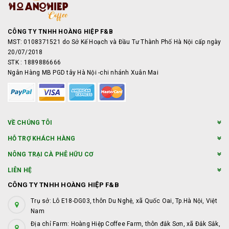
CÔNG TY TNHH HOÀNG HIỆP F&B
MST: 0108371521 do Sở Kế Hoạch và Đầu Tư Thành Phố Hà Nội cấp ngày
20/07/2018
STK : 1889886666
Ngân Hàng MB PGD tây Hà Nội -chi nhánh Xuân Mai
VỀ CHÚNG TÔI
HỖ TRỢ KHÁCH HÀNG
NÔNG TRẠI CÀ PHÊ HỮU CƠ
LIÊN HỆ
CÔNG TY TNHH HOÀNG HIỆP F&B
Trụ sở: Lô E18-DG03, thôn Du Nghệ, xã Quốc Oai, Tp.Hà Nội, Việt
Nam
Địa chỉ Farm: Hoàng Hiệp Coffee Farm, thôn đắk Sơn, xã Đắk Sắk,