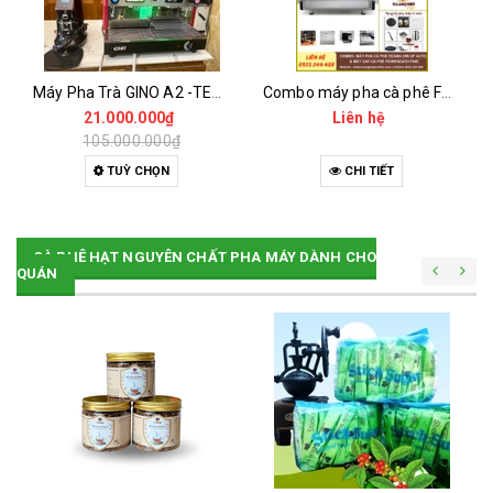
Máy Pha Trà GINO A2 -TEAPRESSO - MÁY ĐÃ QUA SỬ DỤNG
Combo máy pha cà phê Feama E98 Up Auto và máy xay cà phê Fiorenzato F64E
21.000.000₫
Liên hệ
105.000.000₫
TUỲ CHỌN
CHI TIẾT
CÀ PHÊ HẠT NGUYÊN CHẤT PHA MÁY DÀNH CHO
QUÁN