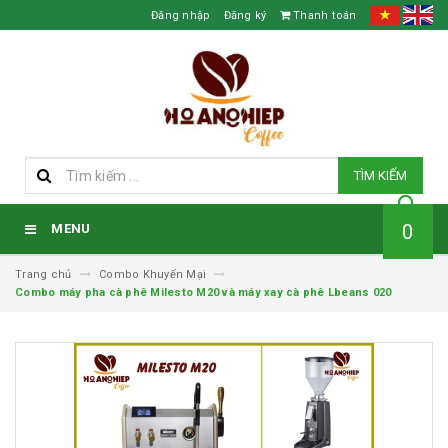
Đăng nhập
Đăng ký
Thanh toán
TÌM KIẾM
0
MENU
Trang chủ
Combo Khuyến Mại
Combo máy pha cà phê Milesto M20 và máy xay cà phê Lbeans 020