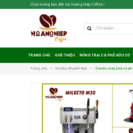
Chào mừng bạn đến với Hoàng Hiệp Coffee !
TRANG CHỦ
GIỚI THIỆU
NÔNG TRẠI CÀ PHÊ HỮU CƠ
Trang chủ
Combo Khuyến Mại
Combo máy pha cà phê