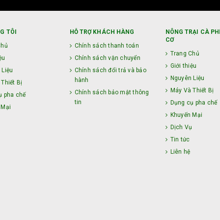
G TÔI
HỖ TRỢ KHÁCH HÀNG
NÔNG TRẠI CÀ PH
CƠ
Chủ
Chính sách thanh toán
Trang Chủ
ệu
Chính sách vận chuyển
Giới thiệu
 Liệu
Chính sách đổi trả và bảo
Nguyên Liệu
hành
Thiết Bị
Máy Và Thiết Bị
Chính sách bảo mật thông
ụ pha chế
tin
Dụng cụ pha chế
 Mại
Khuyến Mại
ụ
Dịch Vụ
Tin tức
Liên hệ