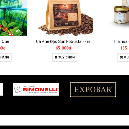
g Que
Cà Phê Đặc Sản Robusta - Fine Robusta Anaerobic
Trà hoa
00₫
65.000₫
135.
 HÀNG
TUỲ CHỌN
MU