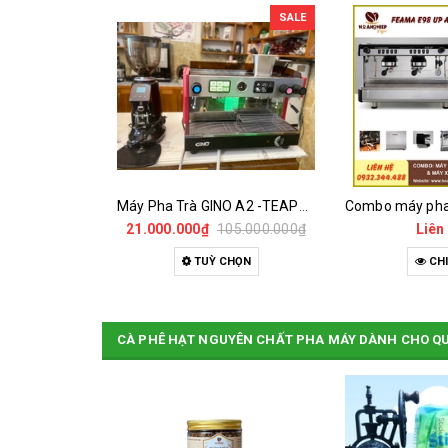
SALE
Cà Phê Green Slim Hoà Tan - Chiết xuất 100% Từ Cà Phê Nhân Xanh
Máy Pha Trà GINO A2 -TEAPRESSO - MÁY ĐÃ QUA SỬ DỤNG
0₫
21.000.000₫
105.000.000₫
Liên
HÀNG
TUỲ CHỌN
CHI
CÀ PHÊ HẠT NGUYÊN CHẤT PHA MÁY DÀNH CHO Q