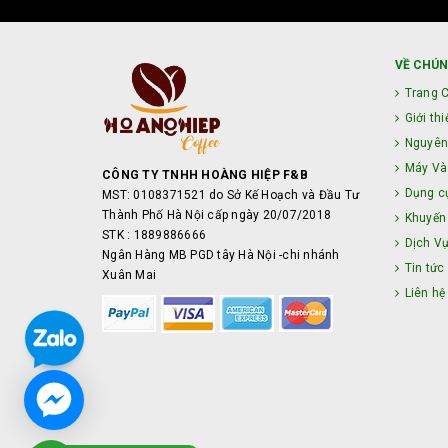
VỀ CHÚN
Trang 
Giới thi
Nguyên
Máy Và 
CÔNG TY TNHH HOÀNG HIỆP F&B
Dụng c
MST: 0108371521 do Sở Kế Hoạch và Đầu Tư
Thành Phố Hà Nội cấp ngày 20/07/2018
Khuyến
STK : 1889886666
Dịch V
Ngân Hàng MB PGD tây Hà Nội -chi nhánh
Tin tức
Xuân Mai
Liên hệ