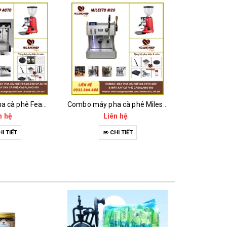
Combo máy pha cà phê Feama E98 Up Auto và máy xay cà phê Casalano 600
Combo máy pha cà phê Milesto M20 và máy xay cà phê Casalano 600
n hệ
Liên hệ
Li
I TIẾT
CHI TIẾT
C