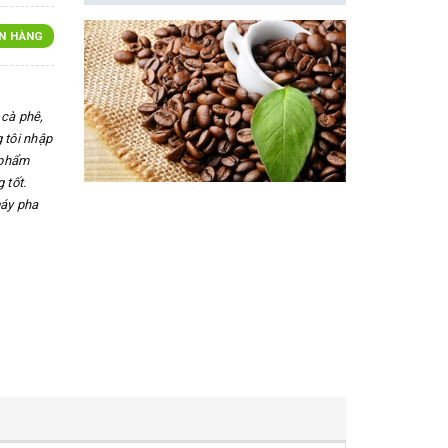
N HÀNG
cà phê,
 tôi nhập
 phẩm
 tốt.
máy pha