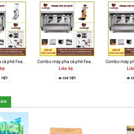
Combo máy pha cà phê Feama E98 Up Auto và máy xay cà phê Fiorenzato F64E
Combo máy pha cà phê Feama E98 Up Auto và máy xay cà phê H2 Onderman Wood
 hệ
Liên hệ
Liê
 TIẾT
CHI TIẾT
CH
UÁN