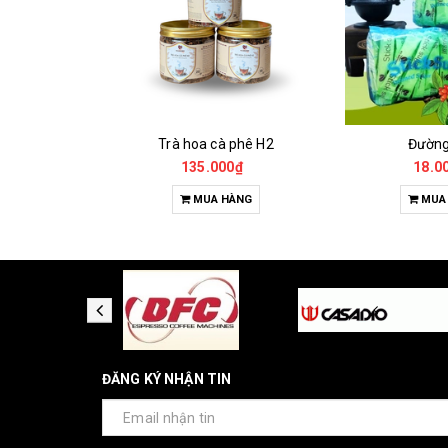
Cà Phê Đặc Sản Robusta - Fine Robusta Anaerobic
Trà hoa cà phê H2
Đườn
0₫
135.000₫
18.0
HỌN
MUA HÀNG
MUA
ĐĂNG KÝ NHẬN TIN