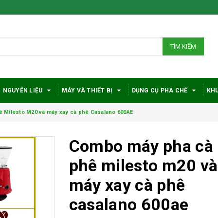
TÌM KIẾM
NGUYÊN LIỆU
MÁY VÀ THIẾT BỊ
DỤNG CỤ PHA CHẾ
KHU
 Milesto M20 và máy xay cà phê Casalano 600AE
Combo máy pha cà
phê milesto m20 và
máy xay cà phê
casalano 600ae