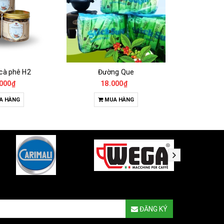
 cà phê H2
Đường Que
000₫
18.000₫
65
A HÀNG
MUA HÀNG
T
ĐĂNG KÝ