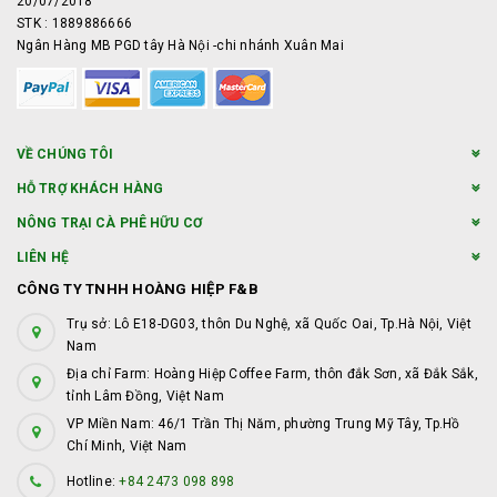
20/07/2018
STK : 1889886666
Ngân Hàng MB PGD tây Hà Nội -chi nhánh Xuân Mai
VỀ CHÚNG TÔI
HỖ TRỢ KHÁCH HÀNG
NÔNG TRẠI CÀ PHÊ HỮU CƠ
LIÊN HỆ
CÔNG TY TNHH HOÀNG HIỆP F&B
Trụ sở: Lô E18-DG03, thôn Du Nghệ, xã Quốc Oai, Tp.Hà Nội, Việt
Nam
Địa chỉ Farm: Hoàng Hiệp Coffee Farm, thôn đắk Sơn, xã Đắk Sắk,
tỉnh Lâm Đồng, Việt Nam
VP Miền Nam: 46/1 Trần Thị Năm, phường Trung Mỹ Tây, Tp.Hồ
Chí Minh, Việt Nam
Hotline:
+84 2473 098 898