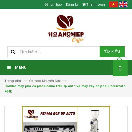
Đăng nhập
Đăng ký
Thanh toán
TÌM KIẾM
0
MENU
Trang chủ
Combo Khuyến Mại
Combo máy pha cà phê Feama E98 Up Auto và máy xay cà phê Fiorenzato
F64E