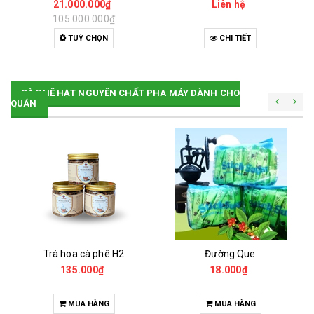
21.000.000₫
Liên hệ
105.000.000₫
TUỲ CHỌN
CHI TIẾT
CÀ PHÊ HẠT NGUYÊN CHẤT PHA MÁY DÀNH CHO
QUÁN
Trà hoa cà phê H2
Đường Que
135.000₫
18.000₫
MUA HÀNG
MUA HÀNG