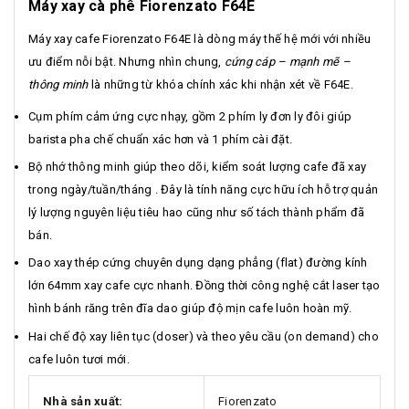
Máy xay cà phê Fiorenzato F64E
Máy xay cafe Fiorenzato F64E là dòng máy thế hệ mới với nhiều
ưu điểm nỗi bật. Nhưng nhìn chung,
cứng cáp – mạnh mẽ –
thông minh
là những từ khóa chính xác khi nhận xét về F64E.
Cụm phím cảm ứng cực nhạy, gồm 2 phím ly đơn ly đôi giúp
barista pha chế chuẩn xác hơn và 1 phím cài đặt.
Bộ nhớ thông minh giúp theo dõi, kiểm soát lượng cafe đã xay
trong ngày/tuần/tháng . Đây là tính năng cực hữu ích hỗ trợ quản
lý lượng nguyên liệu tiêu hao cũng như số tách thành phẩm đã
bán.
Dao xay thép cứng chuyên dụng dạng phẳng (flat) đường kính
lớn 64mm xay cafe cực nhanh. Đồng thời công nghệ cắt laser tạo
hình bánh răng trên đĩa dao giúp độ mịn cafe luôn hoàn mỹ.
Hai chế độ xay liên tục (doser) và theo yêu cầu (on demand) cho
cafe luôn tươi mới.
Nhà sản xuất:
Fiorenzato