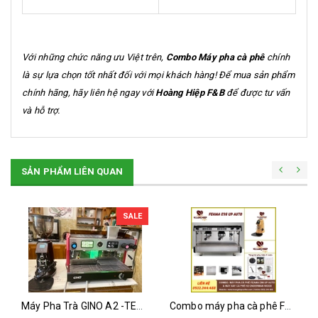
Với những chức năng ưu Việt trên,
Combo Máy pha cà phê
chính
là sự lựa chọn tốt nhất đối với mọi khách hàng! Để mua sản phẩm
chính hãng, hãy liên hệ ngay với
Hoàng Hiệp F&B
để được tư vấn
và hỗ trợ.
SẢN PHẨM LIÊN QUAN
SALE
Máy Pha Trà GINO A2 -TEAPRESSO - MÁY ĐÃ QUA SỬ DỤNG
Combo máy pha cà phê Feama E98 Up Auto và máy xay cà phê H2 Onderman Wood