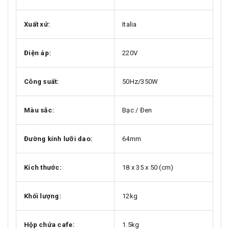
Xuất xứ:
Italia
Điện áp:
220V
Công suất:
50Hz/350W
Màu sắc:
Bạc / Đen
Đường kính lưỡi dao:
64mm
Kích thước:
18 x 35 x 50 (cm)
Khối lượng:
12kg
Hộp chứa cafe:
1.5kg