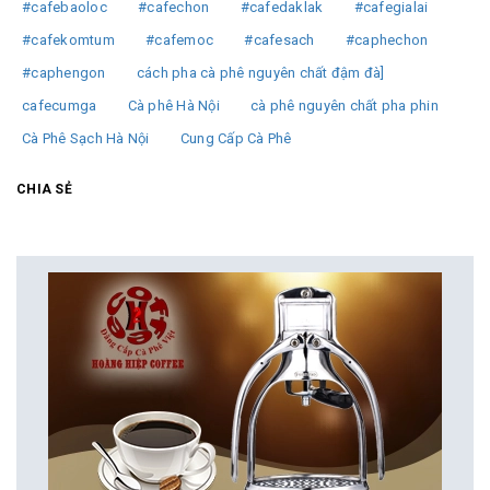
#cafebaoloc
#cafechon
#cafedaklak
#cafegialai
#cafekomtum
#cafemoc
#cafesach
#caphechon
#caphengon
cách pha cà phê nguyên chất đậm đà]
cafecumga
Cà phê Hà Nội
cà phê nguyên chất pha phin
Cà Phê Sạch Hà Nội
Cung Cấp Cà Phê
CHIA SẺ