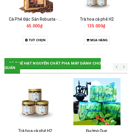
Cà Phê Đặc Sản Robusta - Fine Robusta Anaerobic
Trà hoa cà phê H2
65.000₫
135.000₫
TUỲ CHỌN
MUA HÀNG
CÀ PHÊ HẠT NGUYÊN CHẤT PHA MÁY DÀNH CHO
QUÁN
Trà hoa cà phê H2
Đường Que