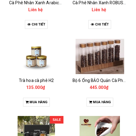
Cà Phê Nhân Xanh Arabica Specialty - anaerobic
Cà Phê Nhân Xanh ROBUSTA Fine Rô - Anaerobic
Liên hệ
Liên hệ
CHI TIẾT
CHI TIẾT
Trà hoa cà phê H2
Bộ 6 Ống BẢO Quản Cà Phê Mẫu Có Chân Đế
135.000₫
445.000₫
MUA HÀNG
MUA HÀNG
SALE