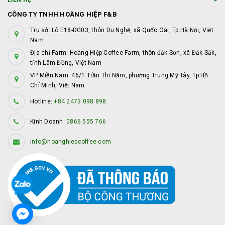
LIÊN HỆ
CÔNG TY TNHH HOÀNG HIỆP F&B
Trụ sở: Lô E18-DG03, thôn Du Nghệ, xã Quốc Oai, Tp.Hà Nội, Việt
Nam
Địa chỉ Farm: Hoàng Hiệp Coffee Farm, thôn đắk Sơn, xã Đắk Sắk,
tỉnh Lâm Đồng, Việt Nam
VP Miền Nam: 46/1 Trần Thị Năm, phường Trung Mỹ Tây, Tp.Hồ
Chí Minh, Việt Nam
Hotline:
+84 2473 098 898
Kinh Doanh:
0866 555 766
info@hoanghiepcoffee.com