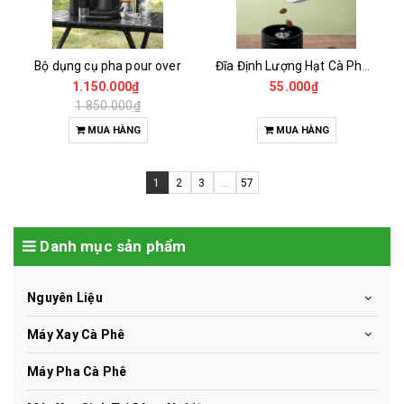
Bộ dụng cụ pha pour over
Đĩa Định Lượng Hạt Cà Phê Mẫu
1.150.000₫
55.000₫
1.850.000₫
MUA HÀNG
MUA HÀNG
1
2
3
...
57
Danh mục sản phẩm
Nguyên Liệu
Máy Xay Cà Phê
Máy Pha Cà Phê