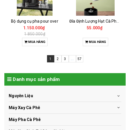
Bộ dụng cụ pha pour over
Đĩa Định Lượng Hạt Cà Phê Mẫu
1.150.000₫
55.000₫
1.850.000₫
MUA HÀNG
MUA HÀNG
1
2
3
...
57
Danh mục sản phẩm
Nguyên Liệu
Máy Xay Cà Phê
Máy Pha Cà Phê