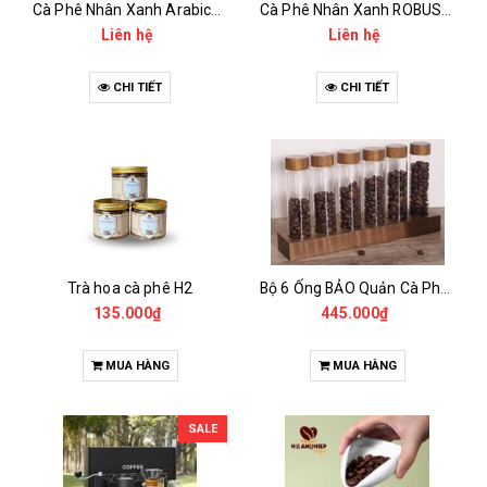
Cà Phê Nhân Xanh Arabica Specialty - anaerobic
Cà Phê Nhân Xanh ROBUSTA Fine Rô - Anaerobic
Liên hệ
Liên hệ
CHI TIẾT
CHI TIẾT
Trà hoa cà phê H2
Bộ 6 Ống BẢO Quản Cà Phê Mẫu Có Chân Đế
135.000₫
445.000₫
MUA HÀNG
MUA HÀNG
SALE