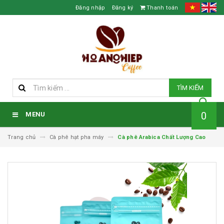
Đăng nhập
Đăng ký
Thanh toán
TÌM KIẾM
0
MENU
Trang chủ
Cà phê hạt pha máy
Cà phê Arabica Chất Lượng Cao