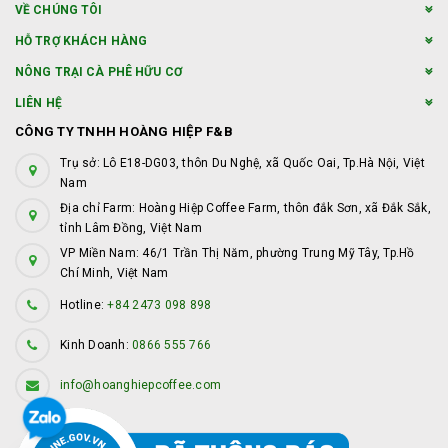
VỀ CHÚNG TÔI
HỖ TRỢ KHÁCH HÀNG
NÔNG TRẠI CÀ PHÊ HỮU CƠ
LIÊN HỆ
CÔNG TY TNHH HOÀNG HIỆP F&B
Trụ sở: Lô E18-DG03, thôn Du Nghệ, xã Quốc Oai, Tp.Hà Nội, Việt
Nam
Địa chỉ Farm: Hoàng Hiệp Coffee Farm, thôn đắk Sơn, xã Đắk Sắk,
tỉnh Lâm Đồng, Việt Nam
VP Miền Nam: 46/1 Trần Thị Năm, phường Trung Mỹ Tây, Tp.Hồ
Chí Minh, Việt Nam
Hotline:
+84 2473 098 898
Kinh Doanh:
0866 555 766
info@hoanghiepcoffee.com