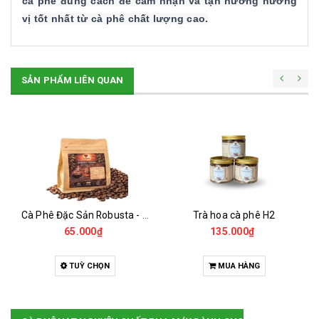
cà phê đúng cách để cảm nhận và tận hưởng hương
vị tốt nhất từ cà phê chất lượng cao.
SẢN PHẨM LIÊN QUAN
Cà Phê Đặc Sản Robusta - Fine Robusta Anaerobic
Trà hoa cà phê H2
65.000₫
135.000₫
TUỲ CHỌN
MUA HÀNG