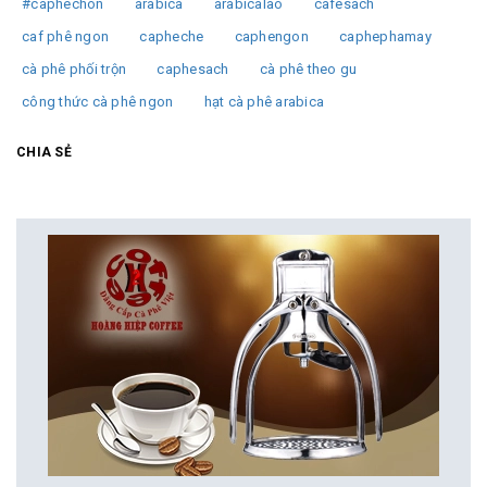
#caphechon
arabica
arabicalao
cafesach
caf phê ngon
capheche
caphengon
caphephamay
cà phê phối trộn
caphesach
cà phê theo gu
công thức cà phê ngon
hạt cà phê arabica
CHIA SẺ