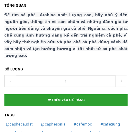
TỔNG QUAN
Để tìm cà phê Arabica chất lượng cao, hãy chú ý đến
nguồn gốc, thông tin về sản phẩm và những đánh giá từ
người tiêu dùng và chuyên gia cà phê. Ngoài ra, cách pha
chế cũng ảnh hưởng đáng kể đến trải nghiệm cà phê, vì
vậy hãy thử nghiên cứu và pha chế cà phê đúng cách để
cảm nhận và tận hưởng hương vị tốt nhất từ cà phê chất
lượng cao.
SỐ LƯỢNG
-
+
THÊM VÀO GIỎ HÀNG
TAGS
@caphecaudat
@caphesonla
#cafemoc
#cafetrung