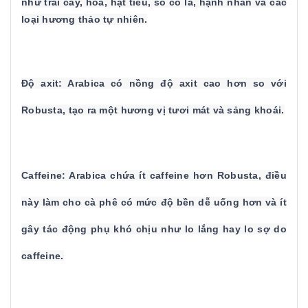
như trái cây, hoa, hạt tiêu, sô cô la, hạnh nhân và các
loại hương thảo tự nhiên.
Độ axit: Arabica có nồng độ axit cao hơn so với
Robusta, tạo ra một hương vị tươi mát và sảng khoái.
Caffeine: Arabica chứa ít caffeine hơn Robusta, điều
này làm cho cà phê có mức độ bền dễ uống hơn và ít
gây tác động phụ khó chịu như lo lắng hay lo sợ do
caffeine.