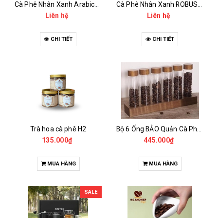
Cà Phê Nhân Xanh Arabica Specialty - anaerobic
Cà Phê Nhân Xanh ROBUSTA Fine Rô - Anaerobic
Liên hệ
Liên hệ
CHI TIẾT
CHI TIẾT
Trà hoa cà phê H2
Bộ 6 Ống BẢO Quản Cà Phê Mẫu Có Chân Đế
135.000₫
445.000₫
MUA HÀNG
MUA HÀNG
SALE