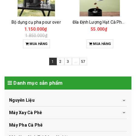
Bộ dụng cụ pha pour over
Đĩa Định Lượng Hạt Cà Phê Mẫu
1.150.000₫
55.000₫
1.850.000₫
MUA HÀNG
MUA HÀNG
1
2
3
...
57
Danh mục sản phẩm
Nguyên Liệu
Máy Xay Cà Phê
Máy Pha Cà Phê