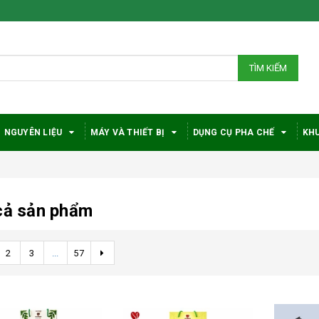
TÌM KIẾM
NGUYÊN LIỆU
MÁY VÀ THIẾT BỊ
DỤNG CỤ PHA CHẾ
KHU
cả sản phẩm
2
3
...
57