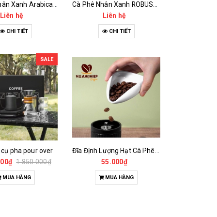
Cà Phê Nhân Xanh Arabica Specialty - anaerobic
Cà Phê Nhân Xanh ROBUSTA Fine Rô - Anaerobic
Liên hệ
Liên hệ
CHI TIẾT
CHI TIẾT
SALE
 cụ pha pour over
Đĩa Định Lượng Hạt Cà Phê Mẫu
000₫
1.850.000₫
55.000₫
MUA HÀNG
MUA HÀNG