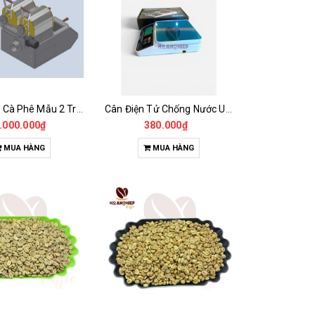
Máy Rang Cà Phê Mẫu 2 Trống Rang (500+500gr)
Cân Điện Tử Chống Nước Unibar - UDC-3K
.000.000₫
380.000₫
MUA HÀNG
MUA HÀNG