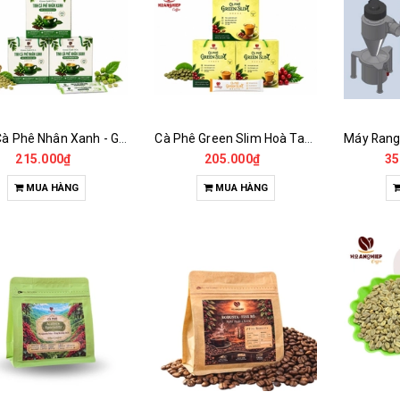
Tinh Cà Phê Nhân Xanh - Green Gold CGA
Cà Phê Green Slim Hoà Tan - Chiết xuất 100% Từ Cà Phê Nhân Xanh
215.000₫
205.000₫
35
MUA HÀNG
MUA HÀNG