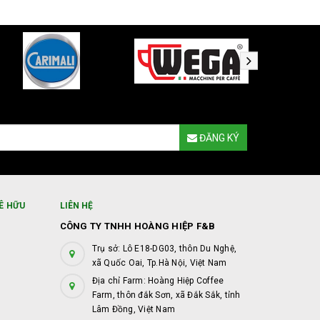
ĐĂNG KÝ
Ê HỮU
LIÊN HỆ
CÔNG TY TNHH HOÀNG HIỆP F&B
Trụ sở: Lô E18-DG03, thôn Du Nghệ,
xã Quốc Oai, Tp.Hà Nội, Việt Nam
Địa chỉ Farm: Hoàng Hiệp Coffee
Farm, thôn đắk Sơn, xã Đắk Sắk, tỉnh
Lâm Đồng, Việt Nam