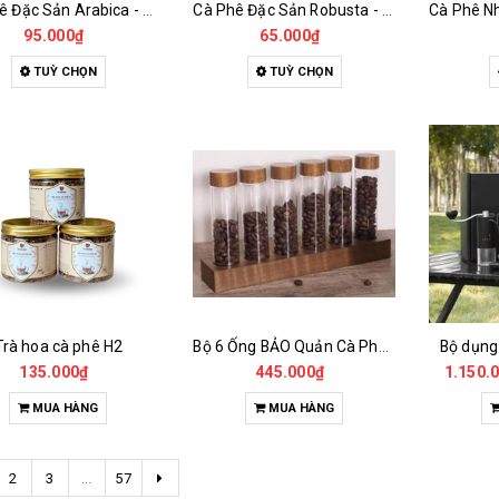
Cà Phê Đặc Sản Arabica - Specialty
Cà Phê Đặc Sản Robusta - Fine Robusta Anaerobic
95.000₫
65.000₫
TUỲ CHỌN
TUỲ CHỌN
Trà hoa cà phê H2
Bộ 6 Ống BẢO Quản Cà Phê Mẫu Có Chân Đế
Bộ dụng
135.000₫
445.000₫
1.150.
MUA HÀNG
MUA HÀNG
2
3
...
57