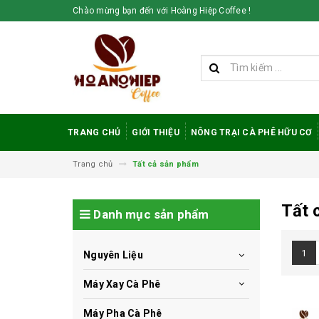
Chào mừng bạn đến với Hoàng Hiệp Coffee !
TRANG CHỦ
GIỚI THIỆU
NÔNG TRẠI CÀ PHÊ HỮU CƠ
Trang chủ
Tất cả sản phẩm
Tất 
Danh mục sản phẩm
1
Nguyên Liệu
Máy Xay Cà Phê
Máy Pha Cà Phê