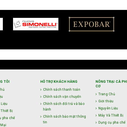
G TÔI
HỖ TRỢ KHÁCH HÀNG
NÔNG TRẠI CÀ PH
CƠ
Chủ
Chính sách thanh toán
Trang Chủ
ệu
Chính sách vận chuyển
Giới thiệu
 Liệu
Chính sách đổi trả và bảo
Nguyên Liệu
hành
Thiết Bị
Máy Và Thiết Bị
Chính sách bảo mật thông
ụ pha chế
tin
Dụng cụ pha chế
 Mại