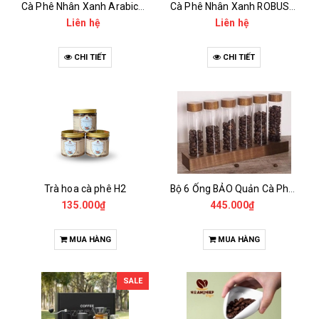
Cà Phê Nhân Xanh Arabica Specialty - anaerobic
Cà Phê Nhân Xanh ROBUSTA Fine Rô - Anaerobic
Liên hệ
Liên hệ
CHI TIẾT
CHI TIẾT
Trà hoa cà phê H2
Bộ 6 Ống BẢO Quản Cà Phê Mẫu Có Chân Đế
135.000₫
445.000₫
MUA HÀNG
MUA HÀNG
SALE