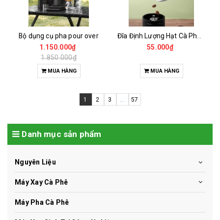
Bộ dụng cụ pha pour over
Đĩa Định Lượng Hạt Cà Phê Mẫu
1.150.000₫
55.000₫
1.850.000₫
MUA HÀNG
MUA HÀNG
1
2
3
...
57
Danh mục sản phẩm
Nguyên Liệu
Máy Xay Cà Phê
Máy Pha Cà Phê