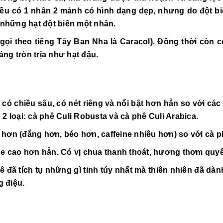
đều có 1 nhân 2 mảnh có hình dạng dẹp, nhưng do đột bi
à những hạt đột biến một nhân.
gọi theo tiếng Tây Ban Nha là Caracol). Đồng thời còn có
áng tròn trịa như hạt đậu.
, có chiều sâu, có nét riêng và nổi bật hơn hẳn so với c
2 loại: cà phê Culi Robusta và cà phê Culi Arabica.
 hơn (đắng hơn, béo hơn, caffeine nhiều hơn) so với cà 
ne cao hơn hẳn. Có vị chua thanh thoát, hương thơm quy
hê đã tích tụ những gì tinh túy nhất mà thiên nhiên đã 
 điệu.