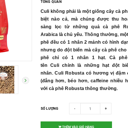
TỔNG QUAN
Culi không phải là một giống cây cà ph
biệt nào cả, mà chúng được thu ho
sàng lọc từ những quả cà phê Ro
Arabica là chủ yếu. Thông thường, một 
phê đều có 1 nhân 2 mảnh có hình dạ
nhưng do đột biến mà cây cà phê cho
phê chỉ có 1 nhân 1 hạt. Cà ph
tên Culi chính là những hạt đột bi
nhân. Culi Robusta có hương vị đậm
(đắng hơn, béo hơn, caffeine nhiều 
với cà phê Robusta thông thường.
-
+
SỐ LƯỢNG
THÊM VÀO GIỎ HÀNG