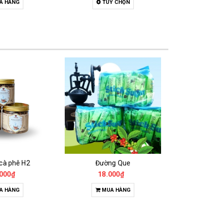
A HÀNG
TUỲ CHỌN
M
 cà phê H2
Đường Que
000₫
18.000₫
65
A HÀNG
MUA HÀNG
T