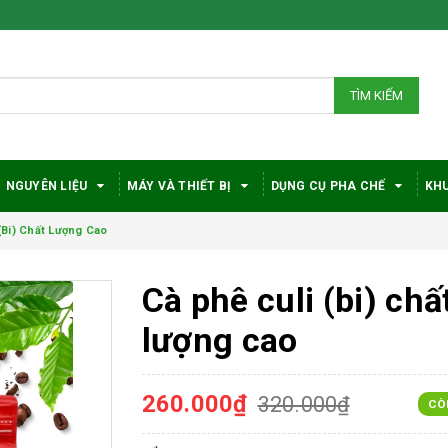
TÌM KIẾM
NGUYÊN LIỆU
MÁY VÀ THIẾT BỊ
DỤNG CỤ PHA CHẾ
KHU
(Bi) Chất Lượng Cao
Cà phê culi (bi) chấ
lượng cao
260.000₫
320.000₫
CÒ