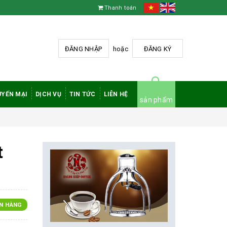
Thanh toán
ĐĂNG NHẬP
hoặc
ĐĂNG KÝ
YẾN MẠI
DỊCH VỤ
TIN TỨC
LIÊN HỆ
sản phẩm
t
N HÀNG