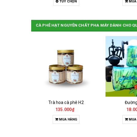
HỌN
TUỲ CHỌN
MUA
CÀ PHÊ HẠT NGUYÊN CHẤT PHA MÁY DÀNH CHO Q
Cà Phê Đặc Sản Robusta - Fine Robusta Anaerobic
Trà hoa cà phê H2
Đườn
0₫
135.000₫
18.0
HỌN
MUA HÀNG
MUA