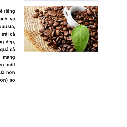
ê riêng
ạch và
busta,
trái cà
ng dẹp,
 quả cà
ê mang
ến một
 đà hơn
hơn) so