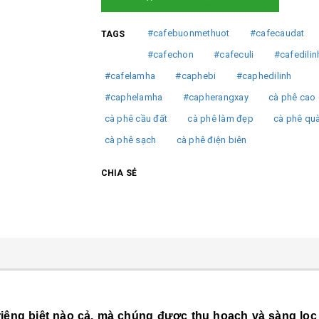
#cafebuonmethuot
#cafecaudat
TAGS
#cafechon
#cafeculi
#cafedilin
#cafelamha
#caphebi
#caphedilinh
#caphelamha
#capherangxay
cà phê cao
cà phê cầu đất
cà phê làm đẹp
cà phê qu
cà phê sạch
cà phê điện biên
CHIA SẺ
 riêng biệt nào cả, mà chúng được thu hoạch và sàng lọc