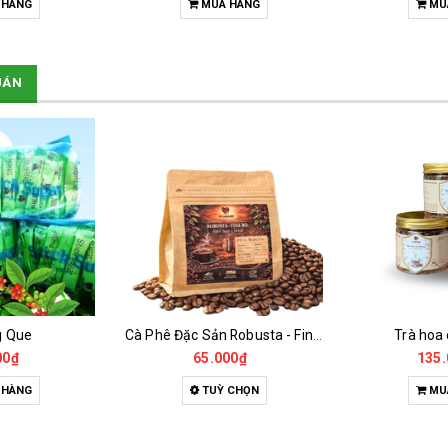
 HÀNG
MUA HÀNG
MU
UÁN
g Que
Cà Phê Đặc Sản Robusta - Fine Robusta Anaerobic
Trà hoa
00₫
65.000₫
135.
 HÀNG
TUỲ CHỌN
MU