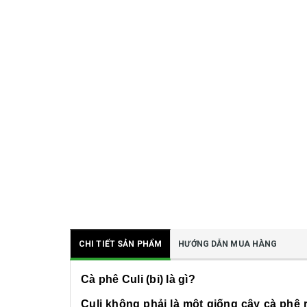
CHI TIẾT SẢN PHẨM
HƯỚNG DẪN MUA HÀNG
Cà phê Culi (bi) là gì?
Culi không phải là một giống cây cà phê