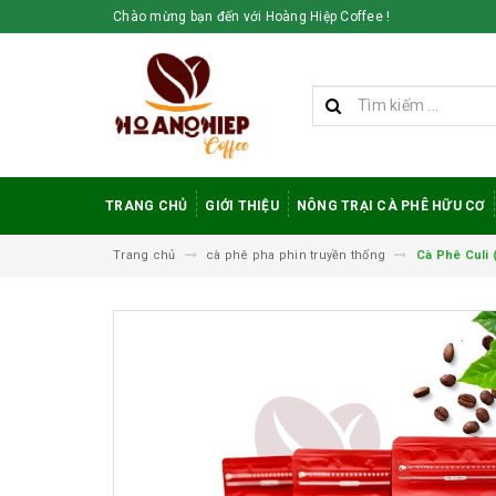
Chào mừng bạn đến với Hoàng Hiệp Coffee !
TRANG CHỦ
GIỚI THIỆU
NÔNG TRẠI CÀ PHÊ HỮU CƠ
Trang chủ
cà phê pha phin truyền thống
Cà Phê Culi 