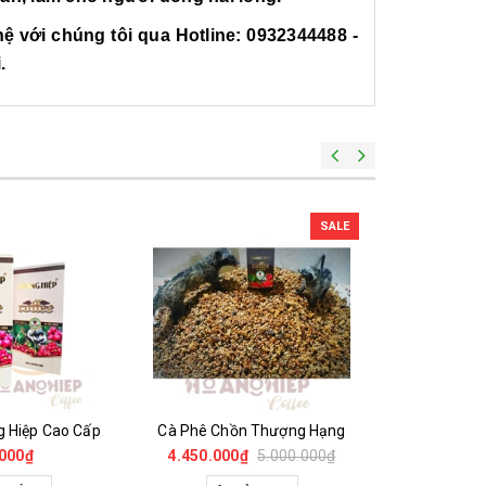
hệ với chúng tôi qua Hotline:
0932344488 -
.
SALE
g Hiệp Cao Cấp
Cà Phê Chồn Thượng Hạng
000₫
4.450.000₫
5.000.000₫
400.00