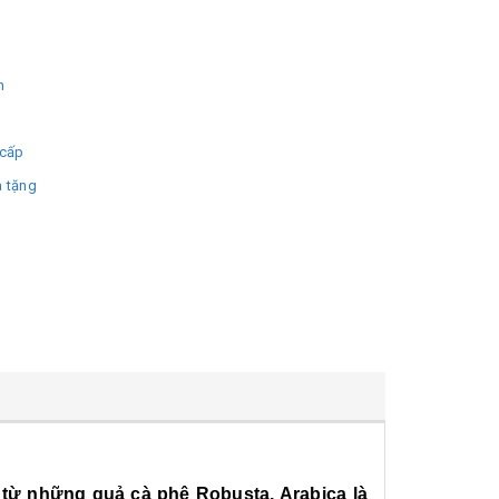
h
 cấp
à tặng
 từ những quả cà phê Robusta, Arabica là