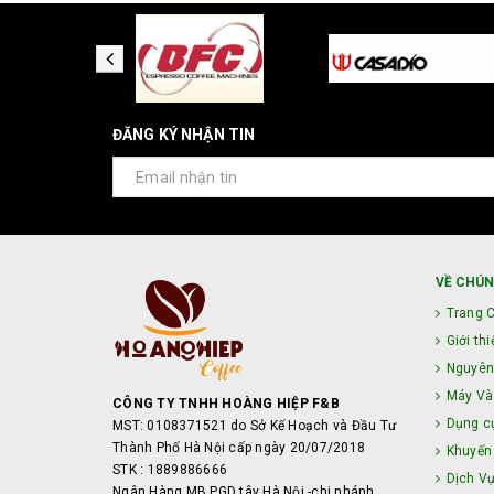
ĐĂNG KÝ NHẬN TIN
VỀ CHÚN
Trang 
Giới thi
Nguyên
Máy Và 
CÔNG TY TNHH HOÀNG HIỆP F&B
Dụng c
MST: 0108371521 do Sở Kế Hoạch và Đầu Tư
Thành Phố Hà Nội cấp ngày 20/07/2018
Khuyến
STK : 1889886666
Dịch V
Ngân Hàng MB PGD tây Hà Nội -chi nhánh