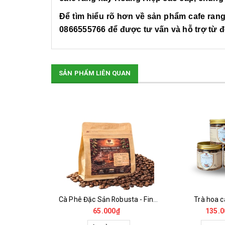
Để tìm hiểu rõ hơn về sản phẩm cafe ran
0866555766
để được tư vấn và hỗ trợ từ đ
SẢN PHẨM LIÊN QUAN
Cà Phê Đặc Sản Arabica - Specialty
Cà Phê Đặc Sản Robusta - Fine Robusta Anaerobic
Trà hoa c
0₫
65.000₫
135.0