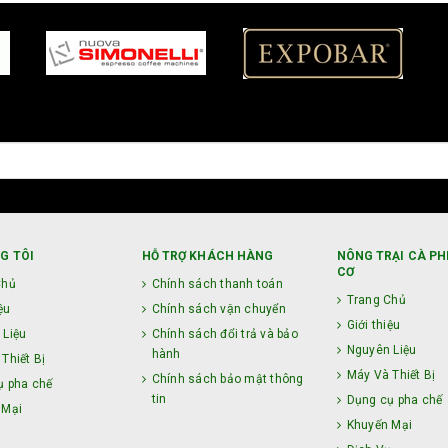
G TÔI
HỖ TRỢ KHÁCH HÀNG
NÔNG TRẠI CÀ PH
CƠ
Chủ
Chính sách thanh toán
Trang Chủ
ệu
Chính sách vận chuyển
Giới thiệu
 Liệu
Chính sách đổi trả và bảo
Nguyên Liệu
hành
Thiết Bị
Máy Và Thiết Bị
Chính sách bảo mật thông
ụ pha chế
tin
Dụng cụ pha chế
 Mại
Khuyến Mại
ụ