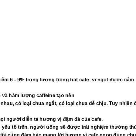
iếm 6 - 9% trọng lượng trong hạt cafe, vị ngọt được cảm
e và hàm lượng caffeine tạo nên
c nhau, có loại chua ngắt, có loại chua dễ chịu. Tuy nhiê
ọi người diễn tả hương vị đậm đà của cafe.
ác yếu tố trên, người uống sẽ được trải nghiệm thưởng t
 tôi cũng đảm bảo mang tới hương vị cafe ngon đúng chu