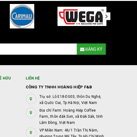
ĐĂNG KÝ
Ê HỮU
LIÊN HỆ
CÔNG TY TNHH HOÀNG HIỆP F&B
Trụ sở: Lô E18-DG03, thôn Du Nghệ,
xã Quốc Oai, Tp.Hà Nội, Việt Nam
Địa chỉ Farm: Hoàng Hiệp Coffee
Farm, thôn đắk Sơn, xã Đắk Sắk, tỉnh
Lâm Đồng, Việt Nam
VP Miền Nam: 46/1 Trần Thị Năm,
phường Trung Mỹ Tây, Tp.Hồ Chí Minh,