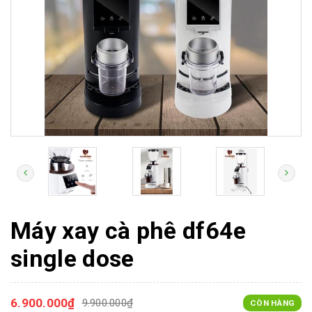
Máy xay cà phê df64e
single dose
6.900.000₫
9.900.000₫
CÒN HÀNG