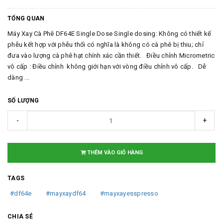
TỔNG QUAN
Máy Xay Cà Phê DF64E Single Dose Single dosing: Không có thiết kế
phễu kết hợp với phễu thổi có nghĩa là không có cà phê bị thiu; chỉ
đưa vào lượng cà phê hạt chính xác cần thiết. Điều chỉnh Micrometric
vô cấp : Điều chỉnh không giới hạn với vòng điều chỉnh vô cấp. Dễ
dàng ...
SỐ LƯỢNG
-
+
THÊM VÀO GIỎ HÀNG
TAGS
#df64e
#mayxaydf64
#mayxayesspresso
CHIA SẺ