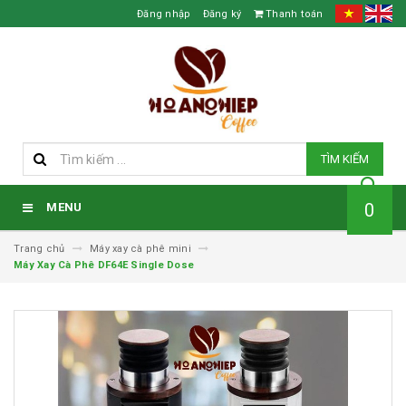
Đăng nhập
Đăng ký
Thanh toán
TÌM KIẾM
0
MENU
Trang chủ
Máy xay cà phê mini
Máy Xay Cà Phê DF64E Single Dose