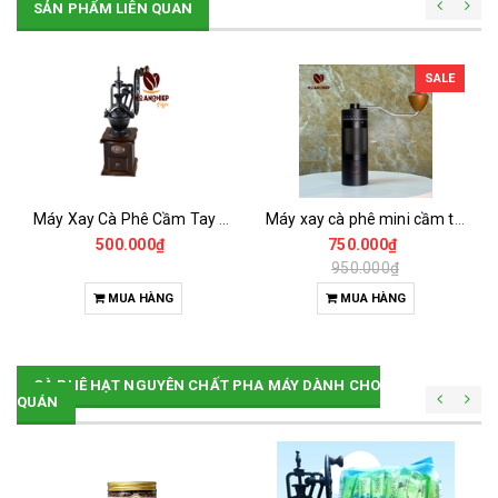
SẢN PHẨM LIÊN QUAN
SALE
Máy Xay Cà Phê Cầm Tay Bánh Xe Đứng Cỡ Nhỏ
Máy xay cà phê mini cầm tay giá rẻ
500.000₫
750.000₫
950.000₫
MUA HÀNG
MUA HÀNG
CÀ PHÊ HẠT NGUYÊN CHẤT PHA MÁY DÀNH CHO
QUÁN