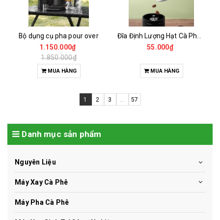
Bộ dụng cụ pha pour over
Đĩa Định Lượng Hạt Cà Phê Mẫu
1.150.000₫
55.000₫
1.850.000₫
MUA HÀNG
MUA HÀNG
1
2
3
...
57
Danh mục sản phẩm
Nguyên Liệu
Máy Xay Cà Phê
Máy Pha Cà Phê