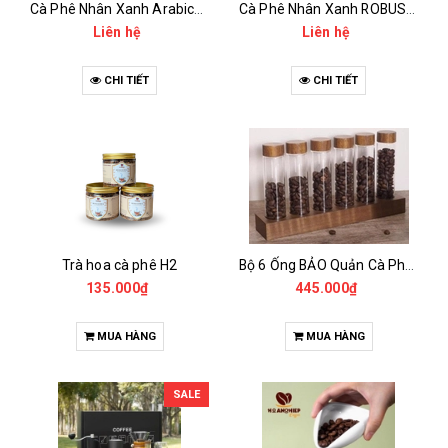
Cà Phê Nhân Xanh Arabica Specialty - anaerobic
Cà Phê Nhân Xanh ROBUSTA Fine Rô - Anaerobic
Liên hệ
Liên hệ
CHI TIẾT
CHI TIẾT
Trà hoa cà phê H2
Bộ 6 Ống BẢO Quản Cà Phê Mẫu Có Chân Đế
135.000₫
445.000₫
MUA HÀNG
MUA HÀNG
SALE