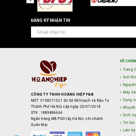
ĐĂNG KÝ NHẬN TIN
VỀ CHÚN
Trang 
Giới thi
Nguyên
Máy Và 
CÔNG TY TNHH HOÀNG HIỆP F&B
Dụng c
MST: 0108371521 do Sở Kế Hoạch và Đầu Tư
Thành Phố Hà Nội cấp ngày 20/07/2018
Khuyến
STK : 1889886666
Dịch V
Ngân Hàng MB PGD tây Hà Nội -chi nhánh
Tin tức
Xuân Mai
Liên hệ