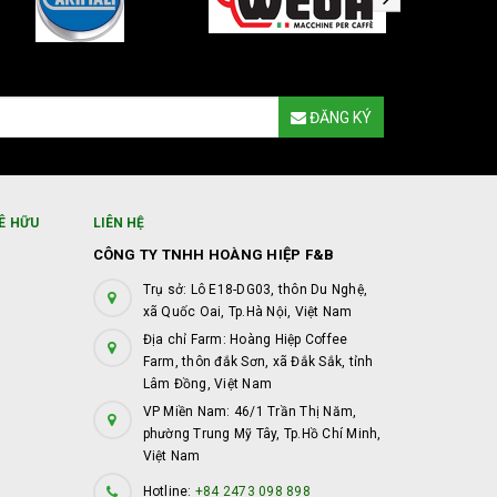
ĐĂNG KÝ
Ê HỮU
LIÊN HỆ
CÔNG TY TNHH HOÀNG HIỆP F&B
Trụ sở: Lô E18-DG03, thôn Du Nghệ,
xã Quốc Oai, Tp.Hà Nội, Việt Nam
Địa chỉ Farm: Hoàng Hiệp Coffee
Farm, thôn đắk Sơn, xã Đắk Sắk, tỉnh
Lâm Đồng, Việt Nam
VP Miền Nam: 46/1 Trần Thị Năm,
phường Trung Mỹ Tây, Tp.Hồ Chí Minh,
Việt Nam
Hotline:
+84 2473 098 898