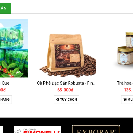
UÁN
g Que
Cà Phê Đặc Sản Robusta - Fine Robusta Anaerobic
Trà hoa
00₫
65.000₫
135.
 HÀNG
TUỲ CHỌN
MU