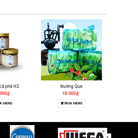
 cà phê H2
Đường Que
000₫
18.000₫
65
A HÀNG
MUA HÀNG
T