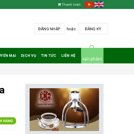
Thanh toán
ĐĂNG NHẬP
hoặc
ĐĂNG KÝ
YẾN MẠI
DỊCH VỤ
TIN TỨC
LIÊN HỆ
sản phẩm
a
N HÀNG