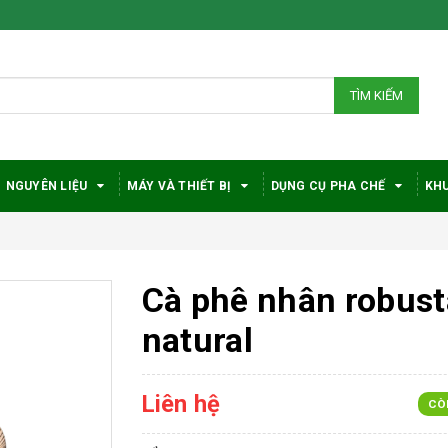
TÌM KIẾM
NGUYÊN LIỆU
MÁY VÀ THIẾT BỊ
DỤNG CỤ PHA CHẾ
KHU
Cà phê nhân robust
natural
Liên hệ
CÒ