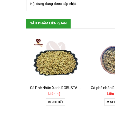
Nội dung đang được cập nhật...
SẢN PHẨM LIÊN QUAN
Cà Phê Nhân Xanh Arabica Specialty - anaerobic
Cà Phê Nhân Xanh ROBUSTA Fine Rô - Anaerobic
Cà phê nhân R
hệ
Liên hệ
Liên
IẾT
CHI TIẾT
CHI