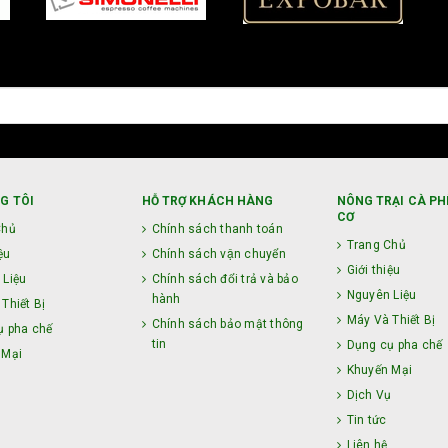
G TÔI
HỖ TRỢ KHÁCH HÀNG
NÔNG TRẠI CÀ PH
CƠ
Chủ
Chính sách thanh toán
Trang Chủ
ệu
Chính sách vận chuyển
Giới thiệu
 Liệu
Chính sách đổi trả và bảo
Nguyên Liệu
hành
Thiết Bị
Máy Và Thiết Bị
Chính sách bảo mật thông
ụ pha chế
tin
Dụng cụ pha chế
 Mại
Khuyến Mại
ụ
Dịch Vụ
Tin tức
Liên hệ