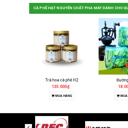
CÀ PHÊ HẠT NGUYÊN CHẤT PHA MÁY DÀNH CHO Q
Cà Phê Đặc Sản Robusta - Fine Robusta Anaerobic
Trà hoa cà phê H2
Đườn
0₫
135.000₫
18.0
HỌN
MUA HÀNG
MUA