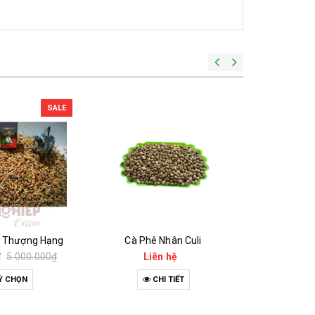
SALE
n Thượng Hạng
Cà Phê Nhân Culi
Cà Phê 
₫
5.000.000₫
Liên hệ
Li
Ỳ CHỌN
CHI TIẾT
C