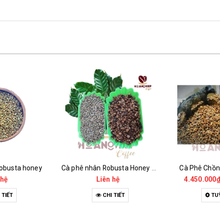
obusta honey
Cà phê nhân Robusta Honey và Thóc
Cà Phê Chồ
 hệ
Liên hệ
4.450.000
 TIẾT
CHI TIẾT
TU