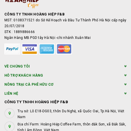
CÔNG TY TNHH HOÀNG HIỆP F&B
MST: 0108371521 do Sở Kế Hoạch và Đầu Tư Thành Phố Hà Nội cấp ngày
20/07/2018
STK : 1889886666
Ngân Hàng MB PGD tây Hà Nội -chi nhánh Xuân Mai
VỀ CHÚNG TÔI
HỖ TRỢ KHÁCH HÀNG
NÔNG TRẠI CÀ PHÊ HỮU CƠ
LIÊN HỆ
CÔNG TY TNHH HOÀNG HIỆP F&B
Trụ sở: Lô E18-DG03, thôn Du Nghệ, xã Quốc Oai, Tp.Hà Nội, Việt
Nam
Địa chỉ Farm: Hoàng Hiệp Coffee Farm, thôn đắk Sơn, xã Đắk Sắk,
tỉnh Lâm Đồng, Việt Nam