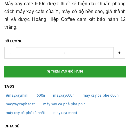
Máy xay cafe 600n được thiết kế hiện đại chuẩn phong
cách máy xay cafe của Ý, máy có độ bền cao, giá thành
rẻ và được Hoàng Hiệp Coffee cam kết bảo hành 12
tháng.
SỐ LƯỢNG
-
+
THÊM VÀO GIỎ HÀNG
TAGS
#mayxaymini
600n
mayxay600n
máy xay cà phê 600n
mayxaycaphehat
máy xay cà phê pha phin
máy xay cà phê rẻ nhất
mayxayrenhat
CHIA SẺ