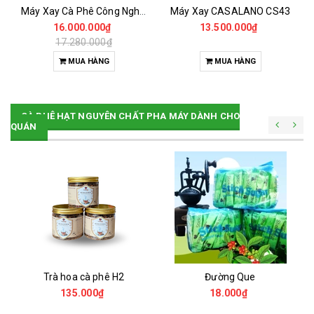
Máy Xay Cà Phê Công Nghiệp 3HP -CASALANO FIN 3HP
Máy Xay CASALANO CS43
16.000.000₫
13.500.000₫
17.280.000₫
MUA HÀNG
MUA HÀNG
CÀ PHÊ HẠT NGUYÊN CHẤT PHA MÁY DÀNH CHO
QUÁN
Trà hoa cà phê H2
Đường Que
135.000₫
18.000₫