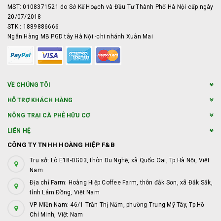
MST: 0108371521 do Sở Kế Hoạch và Đầu Tư Thành Phố Hà Nội cấp ngày
20/07/2018
STK : 1889886666
Ngân Hàng MB PGD tây Hà Nội -chi nhánh Xuân Mai
VỀ CHÚNG TÔI
HỖ TRỢ KHÁCH HÀNG
NÔNG TRẠI CÀ PHÊ HỮU CƠ
LIÊN HỆ
CÔNG TY TNHH HOÀNG HIỆP F&B
Trụ sở: Lô E18-DG03, thôn Du Nghệ, xã Quốc Oai, Tp.Hà Nội, Việt
Nam
Địa chỉ Farm: Hoàng Hiệp Coffee Farm, thôn đắk Sơn, xã Đắk Sắk,
tỉnh Lâm Đồng, Việt Nam
VP Miền Nam: 46/1 Trần Thị Năm, phường Trung Mỹ Tây, Tp.Hồ
Chí Minh, Việt Nam