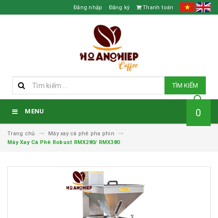
Đăng nhập
Đăng ký
Thanh toán
TÌM KIẾM
0
MENU
Trang chủ
Máy xay cà phê pha phin
Máy Xay Cà Phê Robust RMX280/ RMX380