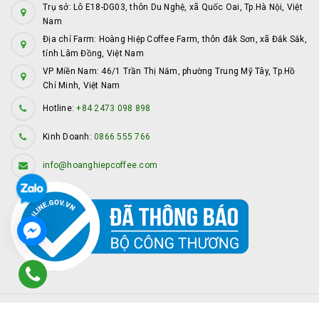
Trụ sở: Lô E18-DG03, thôn Du Nghệ, xã Quốc Oai, Tp.Hà Nội, Việt
Nam
Địa chỉ Farm: Hoàng Hiệp Coffee Farm, thôn đắk Sơn, xã Đắk Sắk,
tỉnh Lâm Đồng, Việt Nam
VP Miền Nam: 46/1 Trần Thị Năm, phường Trung Mỹ Tây, Tp.Hồ
Chí Minh, Việt Nam
Hotline:
+84 2473 098 898
Kinh Doanh:
0866 555 766
info@hoanghiepcoffee.com
© Bản quyền thuộc về
Hoàng Hiệp Coffee