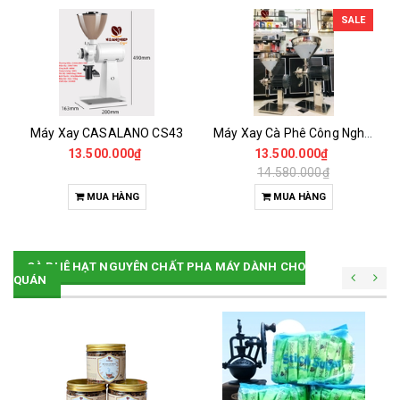
SALE
Máy Xay CASALANO CS43
Máy Xay Cà Phê Công Nghiệp 2 HP-VTC
13.500.000₫
13.500.000₫
14.580.000₫
MUA HÀNG
MUA HÀNG
CÀ PHÊ HẠT NGUYÊN CHẤT PHA MÁY DÀNH CHO
QUÁN