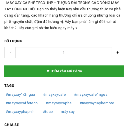
MÁY XAY CÀ PHÊ TECO 1HP – TƯỢNG ĐÀI TRONG CÁC DÒNG MÁY
XAY CÔNG NGHIỆP Bạn có thấy hiện nay nhu cầu thưởng thức cà phê
đang dần tăng, các khách hàng thường chỉ ưa chuộng những loại cà
phê nguyên chất, đậm đà hương vị. Vậy bạn phải làm gì để thu hút
khách? Hãy cùng mình tìm hiểu ngay máy x...
SỐ LƯỢNG
-
+
THÊM VÀO GIỎ HÀNG
TAGS
#mayxay1/2ngua
#mayxaycafe
#mayxaycafe1ngua
#mayxaycaffeteco
#mayxaycaphe
#mayxaycaphemoto
#mayxayphaphin
#teco
máy xay
CHIA SẺ