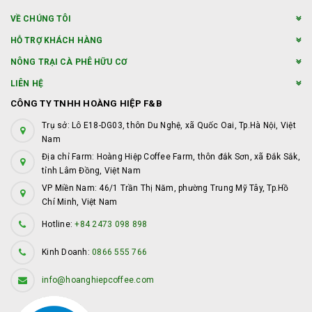
VỀ CHÚNG TÔI
HỖ TRỢ KHÁCH HÀNG
NÔNG TRẠI CÀ PHÊ HỮU CƠ
LIÊN HỆ
CÔNG TY TNHH HOÀNG HIỆP F&B
Trụ sở: Lô E18-DG03, thôn Du Nghệ, xã Quốc Oai, Tp.Hà Nội, Việt
Nam
Địa chỉ Farm: Hoàng Hiệp Coffee Farm, thôn đắk Sơn, xã Đắk Sắk,
tỉnh Lâm Đồng, Việt Nam
VP Miền Nam: 46/1 Trần Thị Năm, phường Trung Mỹ Tây, Tp.Hồ
Chí Minh, Việt Nam
Hotline:
+84 2473 098 898
Kinh Doanh:
0866 555 766
info@hoanghiepcoffee.com