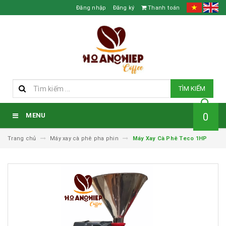
Đăng nhập
Đăng ký
Thanh toán
TÌM KIẾM
0
MENU
Trang chủ
Máy xay cà phê pha phin
Máy Xay Cà Phê Teco 1HP