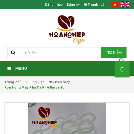
Đăng nhập
Đăng ký
Thanh toán
TÌM KIẾM
0
MENU
Trang chủ
Linh kiện - Phụ kiện máy
Ron Họng Máy Pha Cà Phê Barsetto