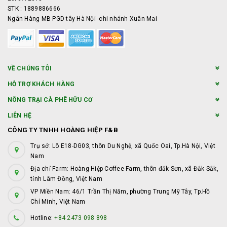
STK : 1889886666
Ngân Hàng MB PGD tây Hà Nội -chi nhánh Xuân Mai
VỀ CHÚNG TÔI
HỖ TRỢ KHÁCH HÀNG
NÔNG TRẠI CÀ PHÊ HỮU CƠ
LIÊN HỆ
CÔNG TY TNHH HOÀNG HIỆP F&B
Trụ sở: Lô E18-DG03, thôn Du Nghệ, xã Quốc Oai, Tp.Hà Nội, Việt
Nam
Địa chỉ Farm: Hoàng Hiệp Coffee Farm, thôn đắk Sơn, xã Đắk Sắk,
tỉnh Lâm Đồng, Việt Nam
VP Miền Nam: 46/1 Trần Thị Năm, phường Trung Mỹ Tây, Tp.Hồ
Chí Minh, Việt Nam
Hotline:
+84 2473 098 898