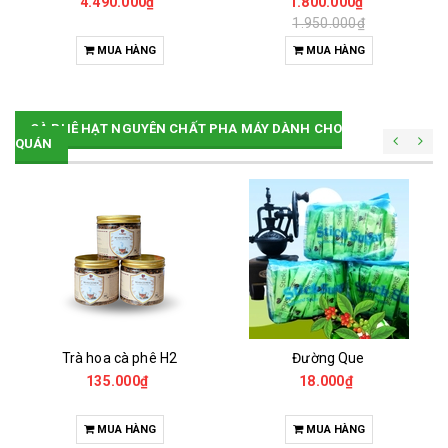
4.490.000₫
1.800.000₫
1.950.000₫
MUA HÀNG
MUA HÀNG
CÀ PHÊ HẠT NGUYÊN CHẤT PHA MÁY DÀNH CHO
QUÁN
Trà hoa cà phê H2
Đường Que
135.000₫
18.000₫
MUA HÀNG
MUA HÀNG