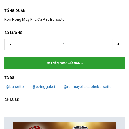
TỔNG QUAN
Ron Họng Máy Pha Cà Phê Barsetto
SỐ LƯỢNG
-
+
THÊM VÀO GIỎ HÀNG
TAGS
@barsetto
@ozinggaket
@ronmayphacaphebarsetto
CHIA SẺ