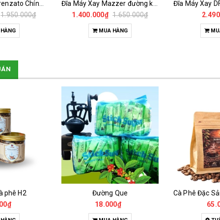
Đĩa Máy Xay Mazzer đường kính 64mm Chính Hãng
Đĩa Máy Xay DF83 -FLAT BURR DLC 83MM
Đĩa DF64 
1.650.000₫
2.490.000₫
1.550
 HÀNG
MUA HÀNG
MU
UÁN
g Que
Cà Phê Đặc Sản Robusta - Fine Robusta Anaerobic
Trà hoa
00₫
65.000₫
135.