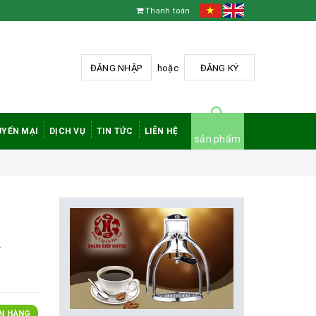
Thanh toán
ĐĂNG NHẬP
hoặc
ĐĂNG KÝ
YẾN MẠI
DỊCH VỤ
TIN TỨC
LIÊN HỆ
sản phẩm
a
N HÀNG