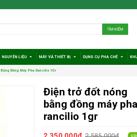
TÌM KIẾM
NGUYÊN LIỆU
MÁY VÀ THIẾT BỊ
DỤNG CỤ PHA CHẾ
KHU
 Bằng Đồng Máy Pha Rancilio 1Gr
Điện trở đốt nóng
bằng đồng máy ph
rancilio 1gr
2.350.000₫
2.585.000₫
CÒ