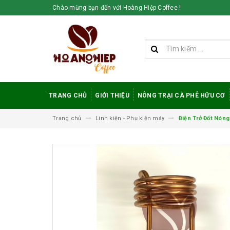
Chào mừng bạn đến với Hoàng Hiệp Coffee !
TRANG CHỦ
GIỚI THIỆU
NÔNG TRẠI CÀ PHÊ HỮU CƠ
Trang chủ
Linh kiện - Phụ kiện máy
Điện Trở Đốt Nóng