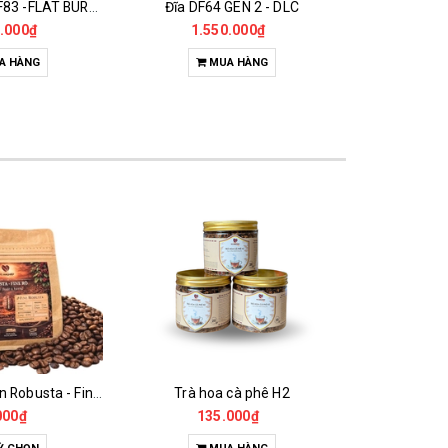
GEN 2 - DLC
Mô Tơ Máy Xay Cà Phê LBeans 020, 021..
.000₫
680.000₫
1.1
A HÀNG
MUA HÀNG
M
 cà phê H2
Đường Que
000₫
18.000₫
65