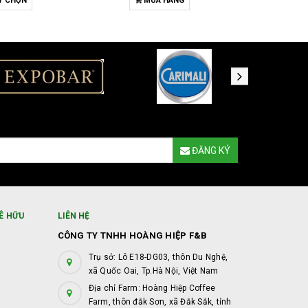
A HÀNG
MUA HÀNG
T
ĐĂNG KÝ
Ê HỮU
LIÊN HỆ
CÔNG TY TNHH HOÀNG HIỆP F&B
Trụ sở: Lô E18-DG03, thôn Du Nghệ,
xã Quốc Oai, Tp.Hà Nội, Việt Nam
Địa chỉ Farm: Hoàng Hiệp Coffee
Farm, thôn đắk Sơn, xã Đắk Sắk, tỉnh