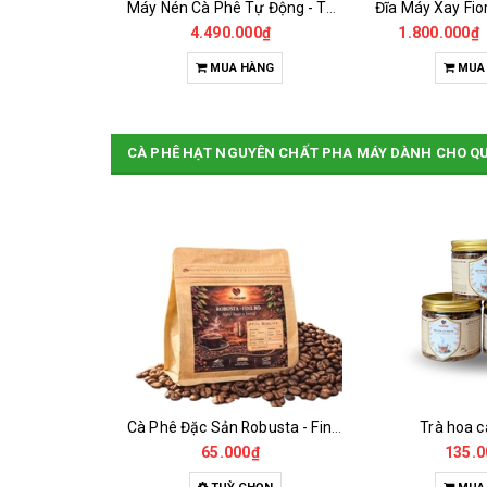
Máy Nén Cà Phê Tự Động - Tamper Electric 58MM
Đĩa Máy Xay Fiorenzato Chính Hãng
00₫
1.800.000₫
1.950.000₫
1.400.000₫
HÀNG
MUA HÀNG
MUA
CÀ PHÊ HẠT NGUYÊN CHẤT PHA MÁY DÀNH CHO Q
Cà Phê Đặc Sản Robusta - Fine Robusta Anaerobic
Trà hoa cà phê H2
Đườn
0₫
135.000₫
18.0