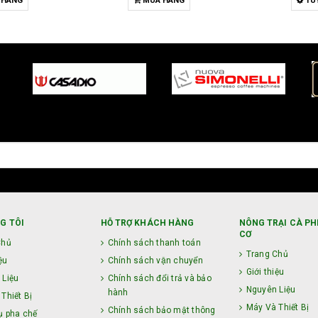
 HÀNG
TUỲ CHỌN
MU
G TÔI
HỖ TRỢ KHÁCH HÀNG
NÔNG TRẠI CÀ PH
CƠ
Chủ
Chính sách thanh toán
Trang Chủ
ệu
Chính sách vận chuyển
Giới thiệu
 Liệu
Chính sách đổi trả và bảo
Nguyên Liệu
hành
Thiết Bị
Máy Và Thiết Bị
Chính sách bảo mật thông
ụ pha chế