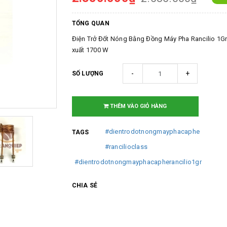
TỔNG QUAN
Điện Trở Đốt Nóng Bằng Đồng Máy Pha Rancilio 1G
xuất 1700 W
-
+
SỐ LƯỢNG
THÊM VÀO GIỎ HÀNG
#dientrodotnongmayphacaphe
TAGS
#rancilioclass
#dientrodotnongmayphacapherancilio1gr
CHIA SẺ