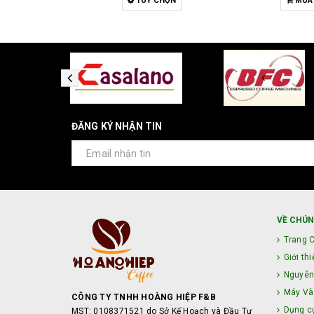
HỌN
MUA HÀNG
MUA
ĐĂNG KÝ NHẬN TIN
VỀ CHÚN
Trang 
Giới thi
Nguyên
Máy Và 
CÔNG TY TNHH HOÀNG HIỆP F&B
Dụng c
MST: 0108371521 do Sở Kế Hoạch và Đầu Tư