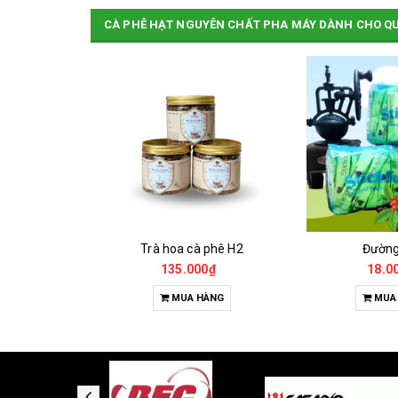
CÀ PHÊ HẠT NGUYÊN CHẤT PHA MÁY DÀNH CHO Q
Cà Phê Đặc Sản Robusta - Fine Robusta Anaerobic
Trà hoa cà phê H2
Đườn
0₫
135.000₫
18.0
HỌN
MUA HÀNG
MUA