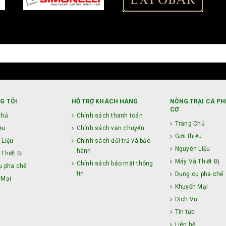
G TÔI
HỖ TRỢ KHÁCH HÀNG
NÔNG TRẠI CÀ PH
CƠ
Chủ
Chính sách thanh toán
Trang Chủ
ệu
Chính sách vận chuyển
Giới thiệu
 Liệu
Chính sách đổi trả và bảo
Nguyên Liệu
hành
Thiết Bị
Máy Và Thiết Bị
Chính sách bảo mật thông
ụ pha chế
tin
Dụng cụ pha chế
 Mại
Khuyến Mại
ụ
Dịch Vụ
Tin tức
Liên hệ