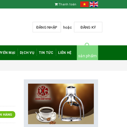
Thanh toán
ĐĂNG NHẬP
hoặc
ĐĂNG KÝ
YẾN MẠI
DỊCH VỤ
TIN TỨC
LIÊN HỆ
sản phẩm
y
N HÀNG