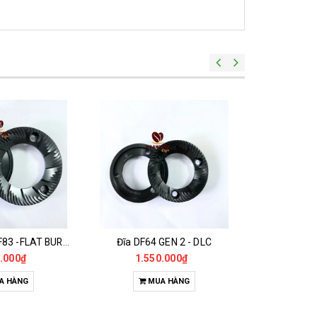
Đĩa Máy Xay DF83 -FLAT BURR DLC 83MM
Đĩa DF64 GEN 2 - DLC
.000₫
1.550.000₫
68
A HÀNG
MUA HÀNG
M