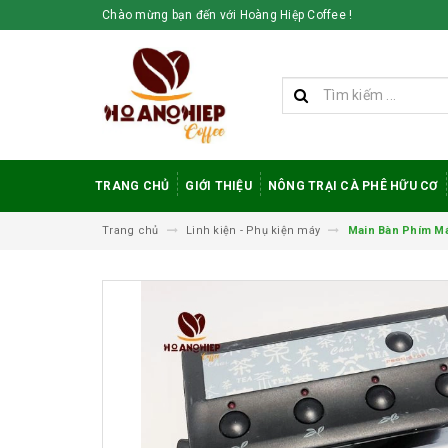
Chào mừng bạn đến với Hoàng Hiệp Coffee !
TRANG CHỦ
GIỚI THIỆU
NÔNG TRẠI CÀ PHÊ HỮU CƠ
Trang chủ
Linh kiện - Phụ kiện máy
Main Bàn Phím Má