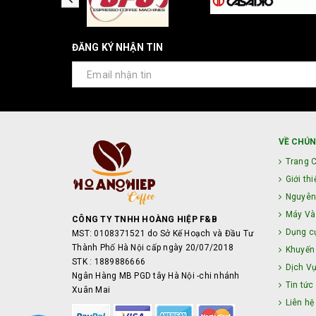
ĐĂNG KÝ NHẬN TIN
VỀ CHÚN
Trang 
Giới thi
Nguyên
Máy Và 
CÔNG TY TNHH HOÀNG HIỆP F&B
Dụng c
MST: 0108371521 do Sở Kế Hoạch và Đầu Tư
Thành Phố Hà Nội cấp ngày 20/07/2018
Khuyến
STK : 1889886666
Dịch V
Ngân Hàng MB PGD tây Hà Nội -chi nhánh
Tin tức
Xuân Mai
Liên hệ