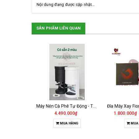
Nội dung đang được cập nhật...
SẢN PHẨM LIÊN QUAN
SALE
Điện Trở Đốt Nóng Bằng Đồng Máy Pha Rancilio 1Gr
Máy Nén Cà Phê Tự Động - Tamper Electric 58MM
2.585.000₫
4.490.000₫
1.800.000₫
HÀNG
MUA HÀNG
MUA