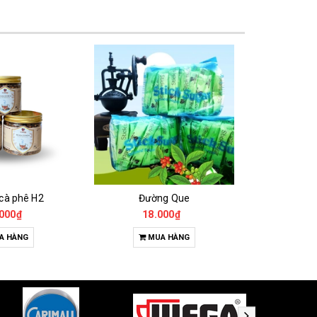
 cà phê H2
Đường Que
000₫
18.000₫
65
A HÀNG
MUA HÀNG
T