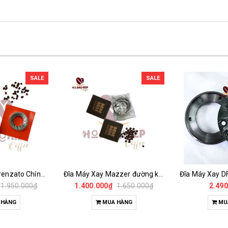
SALE
SALE
Đĩa Máy Xay Fiorenzato Chính Hãng
Đĩa Máy Xay Mazzer đường kính 64mm Chính Hãng
1.950.000₫
1.400.000₫
1.650.000₫
2.490
 HÀNG
MUA HÀNG
MU