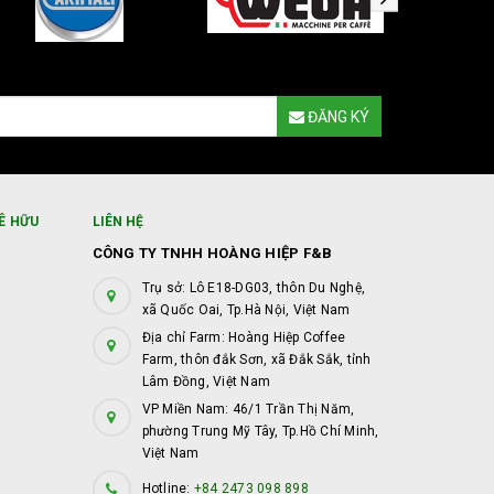
ĐĂNG KÝ
Ê HỮU
LIÊN HỆ
CÔNG TY TNHH HOÀNG HIỆP F&B
Trụ sở: Lô E18-DG03, thôn Du Nghệ,
xã Quốc Oai, Tp.Hà Nội, Việt Nam
Địa chỉ Farm: Hoàng Hiệp Coffee
Farm, thôn đắk Sơn, xã Đắk Sắk, tỉnh
Lâm Đồng, Việt Nam
VP Miền Nam: 46/1 Trần Thị Năm,
phường Trung Mỹ Tây, Tp.Hồ Chí Minh,
Việt Nam
Hotline:
+84 2473 098 898