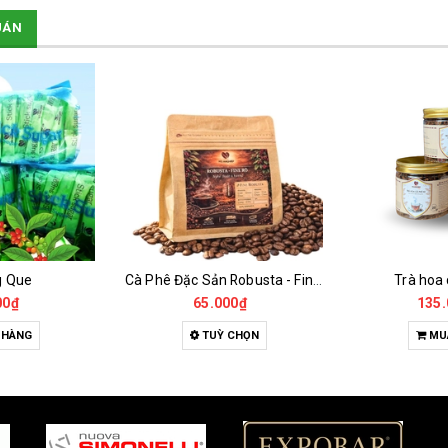
UÁN
g Que
Cà Phê Đặc Sản Robusta - Fine Robusta Anaerobic
Trà hoa
00₫
65.000₫
135.
 HÀNG
TUỲ CHỌN
MU