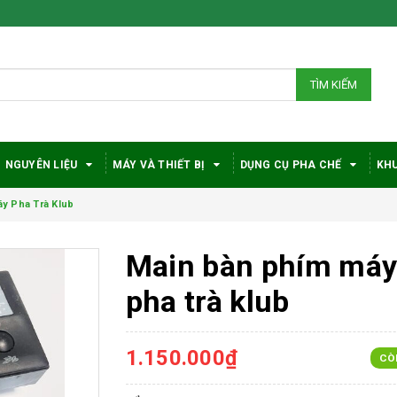
TÌM KIẾM
NGUYÊN LIỆU
MÁY VÀ THIẾT BỊ
DỤNG CỤ PHA CHẾ
KHU
y Pha Trà Klub
Main bàn phím má
pha trà klub
1.150.000₫
CÒ