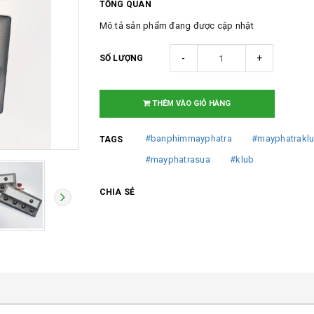
TỔNG QUAN
Mô tả sản phẩm đang được cập nhật
-
+
SỐ LƯỢNG
THÊM VÀO GIỎ HÀNG
#banphimmayphatra
#mayphatrakl
TAGS
#mayphatrasua
#klub
CHIA SẺ