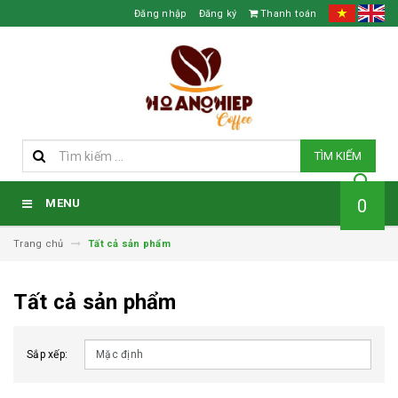
Đăng nhập
Đăng ký
Thanh toán
TÌM KIẾM
0
MENU
Trang chủ
Tất cả sản phẩm
Tất cả sản phẩm
Sắp xếp: