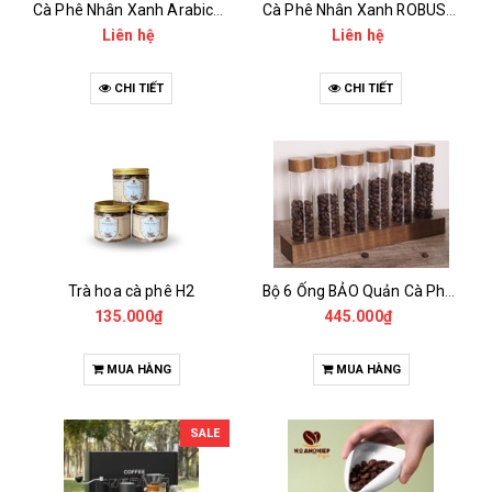
Cà Phê Nhân Xanh Arabica Specialty - anaerobic
Cà Phê Nhân Xanh ROBUSTA Fine Rô - Anaerobic
Liên hệ
Liên hệ
CHI TIẾT
CHI TIẾT
Trà hoa cà phê H2
Bộ 6 Ống BẢO Quản Cà Phê Mẫu Có Chân Đế
135.000₫
445.000₫
MUA HÀNG
MUA HÀNG
SALE