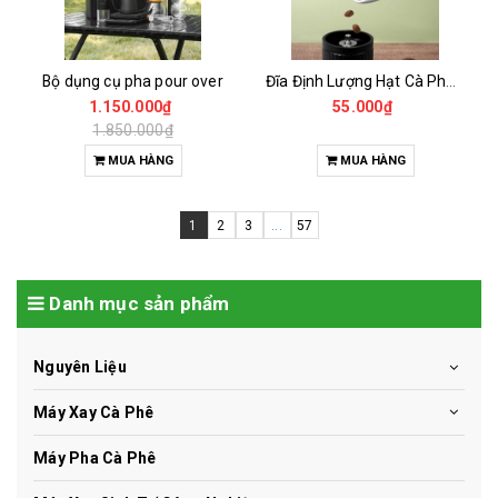
Bộ dụng cụ pha pour over
Đĩa Định Lượng Hạt Cà Phê Mẫu
1.150.000₫
55.000₫
1.850.000₫
MUA HÀNG
MUA HÀNG
1
2
3
...
57
Danh mục sản phẩm
Nguyên Liệu
Máy Xay Cà Phê
Máy Pha Cà Phê