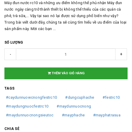
Máy đun nước rc10 và những ưu điểm không thể phủ nhận Máy đun
nước ngày càng trở thành thiết bị không thể thiếu của các quán cà
phê, trà sữa,… Vậy tại sao nó lại được sử dụng phổ biến như vậy?
Trong bài viết dưới đây, chúng ta sẽ cùng tìm hiểu về ưu điểm của loại
sản phẩm này. Mời các bạn ...
SỐ LƯỢNG
-
+
THÊM VÀO GIỎ HÀNG
TAGS
#caydunnuowcnongfestrc10
#dungcuphache
#festrc10
#maydungnuocfestrc10
#maydunnuocnong
#maydunnuocnongsieutoc
#mayphache
#mayphatrasua
CHIA SẺ