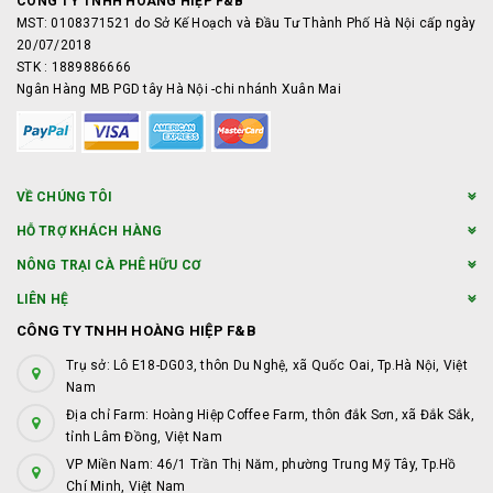
CÔNG TY TNHH HOÀNG HIỆP F&B
MST: 0108371521 do Sở Kế Hoạch và Đầu Tư Thành Phố Hà Nội cấp ngày
20/07/2018
STK : 1889886666
Ngân Hàng MB PGD tây Hà Nội -chi nhánh Xuân Mai
VỀ CHÚNG TÔI
HỖ TRỢ KHÁCH HÀNG
NÔNG TRẠI CÀ PHÊ HỮU CƠ
LIÊN HỆ
CÔNG TY TNHH HOÀNG HIỆP F&B
Trụ sở: Lô E18-DG03, thôn Du Nghệ, xã Quốc Oai, Tp.Hà Nội, Việt
Nam
Địa chỉ Farm: Hoàng Hiệp Coffee Farm, thôn đắk Sơn, xã Đắk Sắk,
tỉnh Lâm Đồng, Việt Nam
VP Miền Nam: 46/1 Trần Thị Năm, phường Trung Mỹ Tây, Tp.Hồ
Chí Minh, Việt Nam