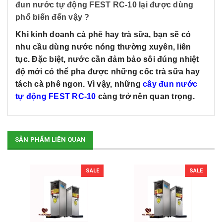
đun nước tự động FEST RC-10 lại được dùng
phổ biến đến vậy ?
Khi kinh doanh cà phê hay trà sữa, bạn sẽ có
nhu cầu dùng nước nóng thường xuyên, liên
tục. Đặc biệt, nước cần đảm bảo sôi đúng nhiệt
độ mới có thể pha được những cốc trà sữa hay
tách cà phê ngon. Vì vậy, những
cây đun nư
ớ
c
t
ự
đ
ộ
ng FEST RC-10
càng trở nên quan trọng.
SẢN PHẨM LIÊN QUAN
SALE
SALE