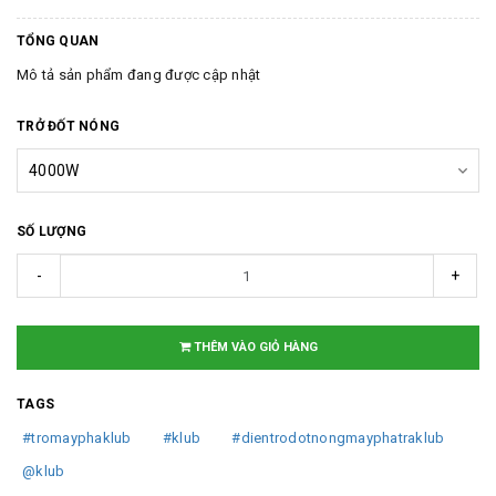
TỔNG QUAN
Mô tả sản phẩm đang được cập nhật
TRỞ ĐỐT NÓNG
SỐ LƯỢNG
-
+
THÊM VÀO GIỎ HÀNG
TAGS
#tromayphaklub
#klub
#dientrodotnongmayphatraklub
@klub