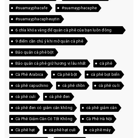
#suamayphacafe
#suamayphacaphe
#suamayphacapheuytin
6 chìa khóa vàng để quán cà phê của bạn luôn đông
khách
9 điểm cần chú ý khi mở quán cà phê
Bảo quản cà phê bột
Bảo quản cà phê giữ hương vị lâu nhất
cà phê
Cà Phê Arabica
Cà phê bột
cà phê bọt biển
cà phê capuchino
cà phê chồn
cà phê cu li
cà phê culi
cà phê đen
cà phê đen có giảm cân không
cà phê giảm cân
Cà Phê Giảm Cân Có Tốt Không
Cà Phê Hà Nội
Cà phê hạt
cà phê hạt culi
cà phê máy