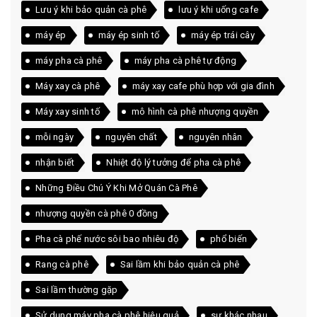
Lưu ý khi bảo quản cà phê
lưu ý khi uống cafe
máy ép
máy ép sinh tố
máy ép trái cây
máy pha cà phê
máy pha cà phê tự động
Máy xay cà phê
máy xay cafe phù hợp với gia đình
Máy xay sinh tố
mô hình cà phê nhượng quyền
mỗi ngày
nguyên chất
nguyên nhân
nhận biết
Nhiệt độ lý tưởng để pha cà phê
Những Điều Chú Ý Khi Mở Quán Cà Phê
nhượng quyền cà phê 0 đồng
Pha cà phế nước sôi bao nhiêu độ
phổ biến
Rang cà phê
Sai lầm khi bảo quản cà phê
Sai lầm thường gặp
Sử dụng máy pha cà phê hiệu quả
sự khác nhau