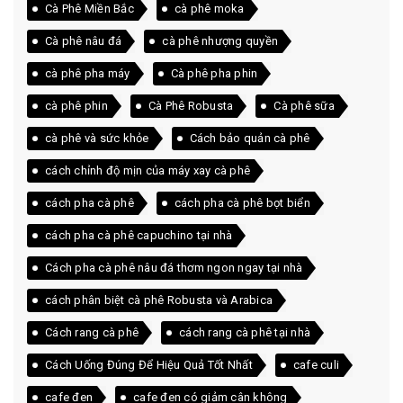
Cà Phê Miền Bắc
cà phê moka
Cà phê nâu đá
cà phê nhượng quyền
cà phê pha máy
Cà phê pha phin
cà phê phin
Cà Phê Robusta
Cà phê sữa
cà phê và sức khỏe
Cách bảo quản cà phê
cách chỉnh độ mịn của máy xay cà phê
cách pha cà phê
cách pha cà phê bọt biển
cách pha cà phê capuchino tại nhà
Cách pha cà phê nâu đá thơm ngon ngay tại nhà
cách phân biệt cà phê Robusta và Arabica
Cách rang cà phê
cách rang cà phê tại nhà
Cách Uống Đúng Để Hiệu Quả Tốt Nhất
cafe culi
cafe đen
cafe đen có giảm cân không