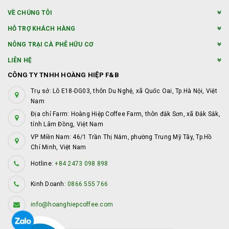
VỀ CHÚNG TÔI
HỖ TRỢ KHÁCH HÀNG
NÔNG TRẠI CÀ PHÊ HỮU CƠ
LIÊN HỆ
CÔNG TY TNHH HOÀNG HIỆP F&B
Trụ sở: Lô E18-DG03, thôn Du Nghệ, xã Quốc Oai, Tp.Hà Nội, Việt
Nam
Địa chỉ Farm: Hoàng Hiệp Coffee Farm, thôn đắk Sơn, xã Đắk Sắk,
tỉnh Lâm Đồng, Việt Nam
VP Miền Nam: 46/1 Trần Thị Năm, phường Trung Mỹ Tây, Tp.Hồ
Chí Minh, Việt Nam
Hotline:
+84 2473 098 898
Kinh Doanh:
0866 555 766
info@hoanghiepcoffee.com