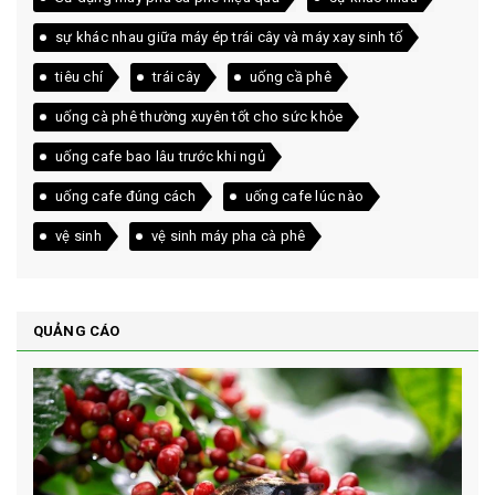
sự khác nhau giữa máy ép trái cây và máy xay sinh tố
tiêu chí
trái cây
uống cầ phê
uống cà phê thường xuyên tốt cho sức khỏe
uống cafe bao lâu trước khi ngủ
uống cafe đúng cách
uống cafe lúc nào
vệ sinh
vệ sinh máy pha cà phê
QUẢNG CÁO