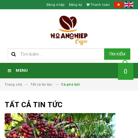
Đăng nhập
Đăng ký
Thanh toán
TÌM KIẾM
0
MENU
Trang chủ
Tất cả tin tức
Cà phê bột
TẤT CẢ TIN TỨC