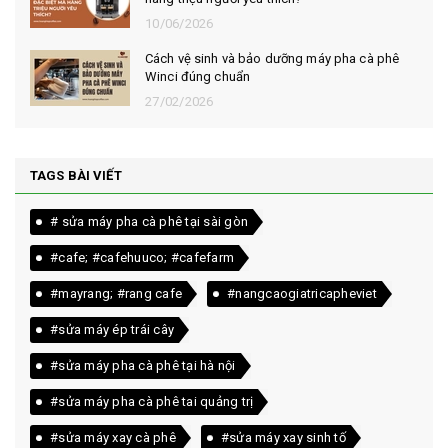
10/06/2026
Cách vệ sinh và bảo dưỡng máy pha cà phê
Winci đúng chuẩn
27/02/2026
TAGS BÀI VIẾT
# sửa máy pha cà phê tại sài gòn
#cafe; #cafehuuco; #cafefarm
#mayrang; #rang cafe
#nangcaogiatricapheviet
#sửa máy ép trái cây
#sửa máy pha cà phê tại hà nội
#sửa máy pha cà phê tai quảng trị
#sửa máy xay cà phê
#sửa máy xay sinh tố