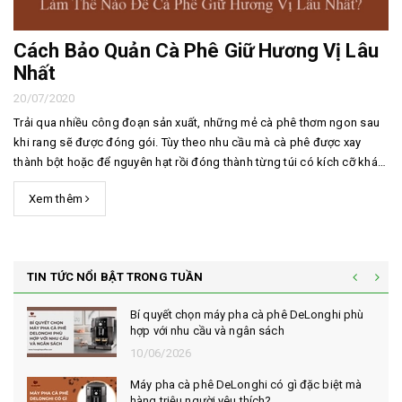
Cách Bảo Quản Cà Phê Giữ Hương Vị Lâu
Nhất
20/07/2020
Trải qua nhiều công đoạn sản xuất, những mẻ cà phê thơm ngon sau
khi rang sẽ được đóng gói. Tùy theo nhu cầu mà cà phê được xay
thành bột hoặc để nguyên hạt rồi đóng thành từng túi có kích cỡ khác
nhau. Vậy làm thế nào để cà phê giữ được hương vị lâu nhất. Cách bảo
Xem thêm
quản cà phê bột và cà phê hạt c...
TIN TỨC NỔI BẬT TRONG TUẦN
Bí quyết chọn máy pha cà phê DeLonghi phù
hợp với nhu cầu và ngân sách
10/06/2026
Máy pha cà phê DeLonghi có gì đặc biệt mà
hàng triệu người yêu thích?