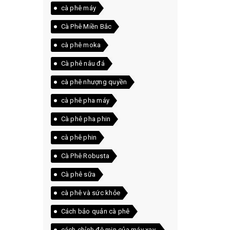
cà phê máy
Cà Phê Miền Bắc
cà phê moka
Cà phê nâu đá
cà phê nhượng quyền
cà phê pha máy
Cà phê pha phin
cà phê phin
Cà Phê Robusta
Cà phê sữa
cà phê và sức khỏe
Cách bảo quản cà phê
cách chỉnh độ mịn của máy xay