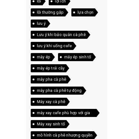
lỗi
lợi ích
lỗi thường gặp
lựa chọn
lưu ý
Lưu ý khi bảo quản cà phê
lưu ý khi uống cafe
máy ép
máy ép sinh tố
máy ép trái cây
máy pha cà phê
máy pha cà phê tự động
Máy xay cà phê
máy xay cafe phù hợp với gia
đình
Máy xay sinh tố
mô hình cà phê nhượng quyền