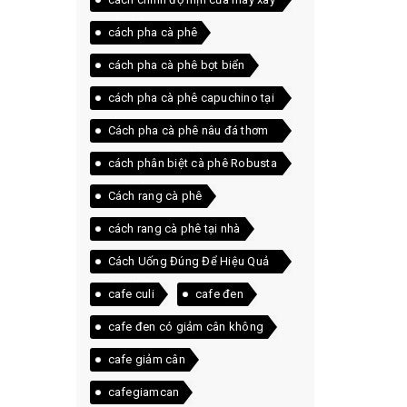
cà phê
cách pha cà phê
cách pha cà phê bọt biển
cách pha cà phê capuchino tại
nhà
Cách pha cà phê nâu đá thơm
ngon ngay tại nhà
cách phân biệt cà phê Robusta
và Arabica
Cách rang cà phê
cách rang cà phê tại nhà
Cách Uống Đúng Để Hiệu Quả
Tốt Nhất
cafe culi
cafe đen
cafe đen có giảm cân không
cafe giảm cân
cafegiamcan