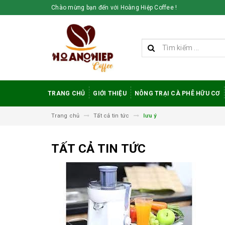
Chào mừng bạn đến với Hoàng Hiệp Coffee !
TRANG CHỦ
GIỚI THIỆU
NÔNG TRẠI CÀ PHÊ HỮU CƠ
Trang chủ
Tất cả tin tức
lưu ý
TẤT CẢ TIN TỨC
Vì sao cà phê
robusta rang mộc
được đánh giá cao
trong giới sành cà
phê?