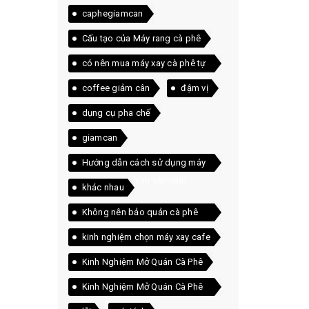
caphegiamcan
Cấu tạo của Máy rang cà phê
có nên mua máy xay cà phê tự
động
coffee giảm cân
đậm vị
dụng cụ pha chế
giamcan
Hướng dẫn cách sử dụng máy
xay cà phê chính xác nhất
khác nhau
Không nên bảo quản cà phê
trong tủ lạnh
kinh nghiệm chọn máy xay cafe
Kinh Nghiệm Mở Quán Cà Phê
Kinh Nghiệm Mở Quán Cà Phê
Thực Tế