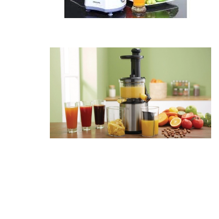
10/06/2026
Bí quyết chọn mua
cà phê hạt rang
mộc thơm ngon,
chuẩn vị
10/06/2026
Những tiêu chí đánh
giá một loại bột cà
phê nguyên chất
ngon
10/06/2026