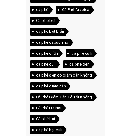
lâu nhất
cà phê
Cà Phê Arabica
Cà phê bột
cà phê bọt biển
cà phê capuchino
cà phê chồn
cà phê cu li
cà phê culi
cà phê đen
cà phê đen có giảm cân không
cà phê giảm cân
Cà Phê Giảm Cân Có Tốt Không
Cà Phê Hà Nội
Cà phê hạt
cà phê hạt culi