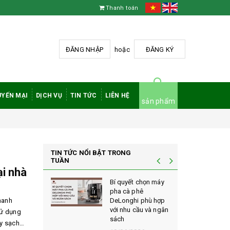
Thanh toán
ĐĂNG NHẬP
hoặc
ĐĂNG KÝ
YẾN MẠI
DỊCH VỤ
TIN TỨC
LIÊN HỆ
sản phẩm
TIN TỨC NỔI BẬT TRONG
TUẦN
ại nhà
à phê
Bí quyết chọn máy
 rang mộc
pha cà phê
hanh
nh giá cao
DeLonghi phù hợp
ới sành cà
với nhu cầu và ngân
sử dụng
sách
áy sạch