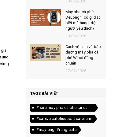
026
10/06/2026
t chọn mua
Máy pha cà phê
ạt rang
DeLonghi có gì đặc
m ngon,
biệt mà hàng triệu
người yêu thích?
026
10/06/2026
êu chí đánh
Cách vệ sinh và bảo
 gia
loại bột cà
dưỡng máy pha cà
 sung
yên chất
phê Winci đúng
chuẩn
 cùng
026
27/02/2026
TAGS BÀI VIẾT
# sửa máy pha cà phê tại sài
gòn
#cafe; #cafehuuco; #cafefarm
#mayrang; #rang cafe