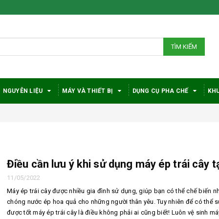
TÌM KIẾM
NGUYÊN LIỆU
MÁY VÀ THIẾT BỊ
DỤNG CỤ PHA CHẾ
KHU
Điều cần lưu ý khi sử dụng máy ép trái cây t
Bí quyết chọn máy
Vì sao c
11/05/2022
pha cà phê
robusta
Máy ép trái cây được nhiều gia đình sử dụng, giúp bạn có thể chế biến n
DeLonghi phù hợp
được đá
với nhu cầu và ngân
trong gi
chóng nước ép hoa quả cho những người thân yêu. Tuy nhiên để có thể 
sách
phê?
được tốt máy ép trái cây là điều không phải ai cũng biết! Luôn vệ sinh m