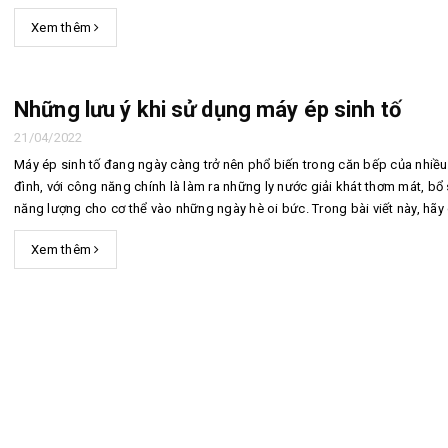
10/06/2026
10/06/2
sẽ Sau mỗi lần sử dụng, máy ép sẽ bị bám các loại nguyên liệu, ...
Xem thêm
Máy pha cà phê
Bí quyế
DeLonghi có gì đặc
cà phê h
biệt mà hàng triệu
mộc thơ
người yêu thích?
chuẩn vị
Những lưu ý khi sử dụng máy ép sinh tố
10/06/2026
10/06/2
21/04/2022
Cách vệ sinh và bảo
Những ti
Máy ép sinh tố đang ngày càng trở nên phổ biến trong căn bếp của nhiều
dưỡng máy pha cà
giá một 
đình, với công năng chính là làm ra những ly nước giải khát thơm mát, bổ
phê Winci đúng
phê ngu
chuẩn
ngon
năng lượng cho cơ thể vào những ngày hè oi bức. Trong bài viết này, hãy
chúng tôi tìm hiểu cách sử dụng máy ép sinh tố một cách c...
27/02/2026
10/06/2
Xem thêm