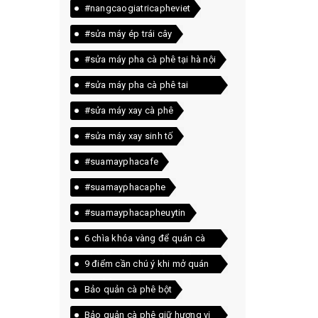
#nangcaogiatricapheviet
#sửa máy ép trái cây
#sửa máy pha cà phê tại hà nội
#sửa máy pha cà phê tai
quảng trị
#sửa máy xay cà phê
#sửa máy xay sinh tố
#suamayphacafe
#suamayphacaphe
#suamayphacapheuytin
6 chìa khóa vàng để quán cà
phê của bạn luôn đông khách
9 điểm cần chú ý khi mở quán
cà phê
Bảo quản cà phê bột
Bảo quản cà phê giữ hương vị