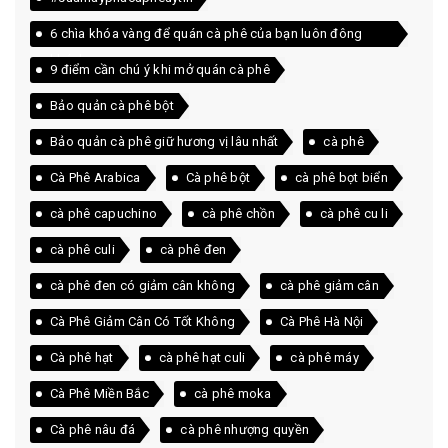
6 chìa khóa vàng để quán cà phê của bạn luôn đông
khách
9 điểm cần chú ý khi mở quán cà phê
Bảo quản cà phê bột
Bảo quản cà phê giữ hương vị lâu nhất
cà phê
Cà Phê Arabica
Cà phê bột
cà phê bọt biển
cà phê capuchino
cà phê chồn
cà phê cu li
cà phê culi
cà phê đen
cà phê đen có giảm cân không
cà phê giảm cân
Cà Phê Giảm Cân Có Tốt Không
Cà Phê Hà Nội
Cà phê hạt
cà phê hạt culi
cà phê máy
Cà Phê Miền Bắc
cà phê moka
Cà phê nâu đá
cà phê nhượng quyền