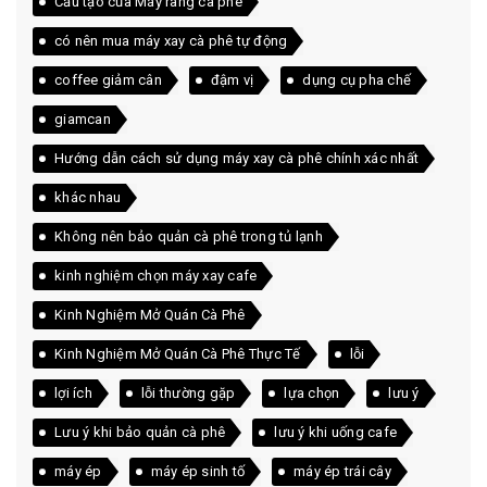
Cấu tạo của Máy rang cà phê
có nên mua máy xay cà phê tự động
coffee giảm cân
đậm vị
dụng cụ pha chế
giamcan
Hướng dẫn cách sử dụng máy xay cà phê chính xác nhất
khác nhau
Không nên bảo quản cà phê trong tủ lạnh
kinh nghiệm chọn máy xay cafe
Kinh Nghiệm Mở Quán Cà Phê
Kinh Nghiệm Mở Quán Cà Phê Thực Tế
lỗi
lợi ích
lỗi thường gặp
lựa chọn
lưu ý
Lưu ý khi bảo quản cà phê
lưu ý khi uống cafe
máy ép
máy ép sinh tố
máy ép trái cây