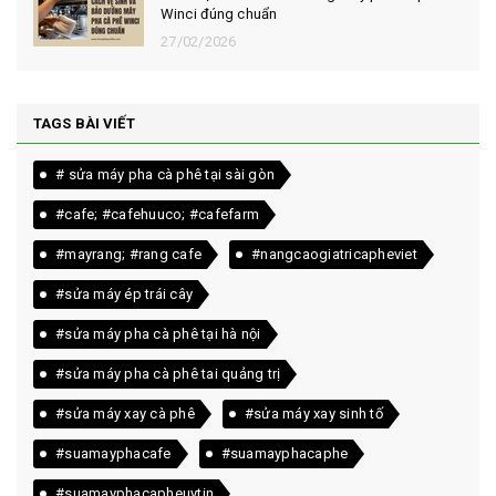
Winci đúng chuẩn
27/02/2026
TAGS BÀI VIẾT
# sửa máy pha cà phê tại sài gòn
#cafe; #cafehuuco; #cafefarm
#mayrang; #rang cafe
#nangcaogiatricapheviet
#sửa máy ép trái cây
#sửa máy pha cà phê tại hà nội
#sửa máy pha cà phê tai quảng trị
#sửa máy xay cà phê
#sửa máy xay sinh tố
#suamayphacafe
#suamayphacaphe
#suamayphacapheuytin