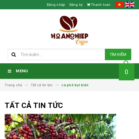
Đăng nhập
Đăng ký
Thanh toán
TÌM KIẾM
0
MENU
Trang chủ
Tất cả tin tức
cà phê bọt biển
TẤT CẢ TIN TỨC