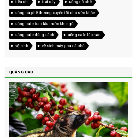
tiêu chí
trái cây
uống cầ phê
uống cà phê thường xuyên tốt cho sức khỏe
uống cafe bao lâu trước khi ngủ
uống cafe đúng cách
uống cafe lúc nào
vệ sinh
vệ sinh máy pha cà phê
QUẢNG CÁO