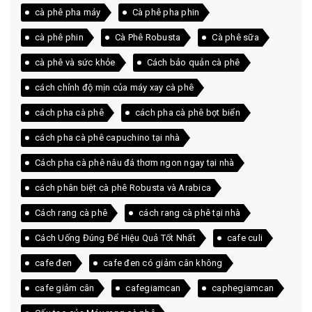
cà phê pha máy
Cà phê pha phin
cà phê phin
Cà Phê Robusta
Cà phê sữa
cà phê và sức khỏe
Cách bảo quản cà phê
cách chỉnh độ mịn của máy xay cà phê
cách pha cà phê
cách pha cà phê bọt biển
cách pha cà phê capuchino tại nhà
Cách pha cà phê nâu đá thơm ngon ngay tại nhà
cách phân biệt cà phê Robusta và Arabica
Cách rang cà phê
cách rang cà phê tại nhà
Cách Uống Đúng Để Hiệu Quả Tốt Nhất
cafe culi
cafe đen
cafe đen có giảm cân không
cafe giảm cân
cafegiamcan
caphegiamcan