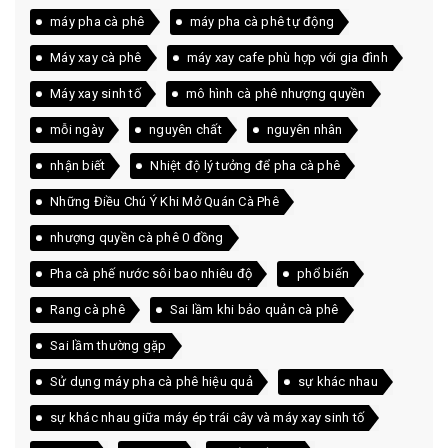
máy pha cà phê
máy pha cà phê tự động
Máy xay cà phê
máy xay cafe phù hợp với gia đình
Máy xay sinh tố
mô hình cà phê nhượng quyền
mỗi ngày
nguyên chất
nguyên nhân
nhận biết
Nhiệt độ lý tưởng để pha cà phê
Những Điều Chú Ý Khi Mở Quán Cà Phê
nhượng quyền cà phê 0 đồng
Pha cà phế nước sôi bao nhiêu độ
phổ biến
Rang cà phê
Sai lầm khi bảo quản cà phê
Sai lầm thường gặp
Sử dụng máy pha cà phê hiệu quả
sự khác nhau
sự khác nhau giữa máy ép trái cây và máy xay sinh tố