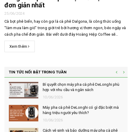
đơn giản nhất
25/06/2024
Cà bọt phê biển, hay còn gọi là cà phê Dalgona, là công thức uống
"làm mưa làm gió" trong giới trẻ bởi hương vị thơm ngon, béo ngậy và
cách pha chế đơn giản. Bài viết dưới đây Hoàng Hiệp Coffee sẽ
hướng dẫn bạn công thức pha cà phê bọt biển tại nhà, cùng theo dõi
Xem thêm
nhé. 1. Nguồn gốc của cà phê bọt ...
TIN TỨC NỔI BẬT TRONG TUẦN
Bí quyết chọn máy pha cà phê DeLonghi phù
hợp với nhu cầu và ngân sách
10/06/2026
Máy pha cà phê DeLonghi có gì đặc biệt mà
hàng triệu người yêu thích?
10/06/2026
Cách vệ sinh và bảo dưỡng máy pha cà phê