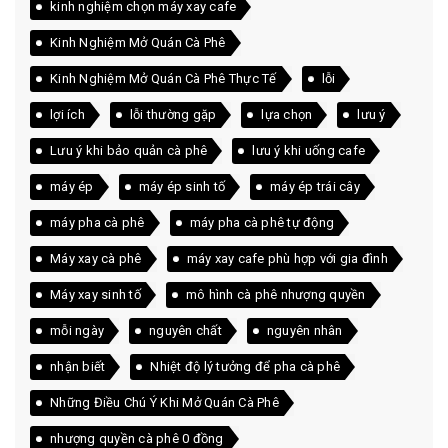
kinh nghiệm chọn máy xay cafe
Kinh Nghiệm Mở Quán Cà Phê
Kinh Nghiệm Mở Quán Cà Phê Thực Tế
lỗi
lợi ích
lỗi thường gặp
lựa chọn
lưu ý
Lưu ý khi bảo quản cà phê
lưu ý khi uống cafe
máy ép
máy ép sinh tố
máy ép trái cây
máy pha cà phê
máy pha cà phê tự động
Máy xay cà phê
máy xay cafe phù hợp với gia đình
Máy xay sinh tố
mô hình cà phê nhượng quyền
mỗi ngày
nguyên chất
nguyên nhân
nhận biết
Nhiệt độ lý tưởng để pha cà phê
Những Điều Chú Ý Khi Mở Quán Cà Phê
nhượng quyền cà phê 0 đồng