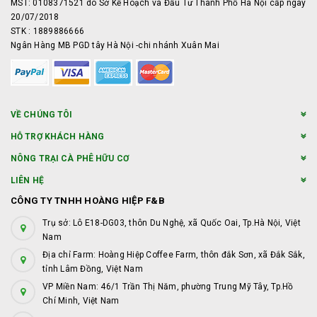
MST: 0108371521 do Sở Kế Hoạch và Đầu Tư Thành Phố Hà Nội cấp ngày
20/07/2018
STK : 1889886666
Ngân Hàng MB PGD tây Hà Nội -chi nhánh Xuân Mai
VỀ CHÚNG TÔI
HỖ TRỢ KHÁCH HÀNG
NÔNG TRẠI CÀ PHÊ HỮU CƠ
LIÊN HỆ
CÔNG TY TNHH HOÀNG HIỆP F&B
Trụ sở: Lô E18-DG03, thôn Du Nghệ, xã Quốc Oai, Tp.Hà Nội, Việt
Nam
Địa chỉ Farm: Hoàng Hiệp Coffee Farm, thôn đắk Sơn, xã Đắk Sắk,
tỉnh Lâm Đồng, Việt Nam
VP Miền Nam: 46/1 Trần Thị Năm, phường Trung Mỹ Tây, Tp.Hồ
Chí Minh, Việt Nam