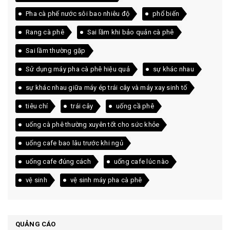
Pha cà phế nước sôi bao nhiêu độ
phổ biến
Rang cà phê
Sai lầm khi bảo quản cà phê
Sai lầm thường gặp
Sử dụng máy pha cà phê hiệu quả
sự khác nhau
sự khác nhau giữa máy ép trái cây và máy xay sinh tố
tiêu chí
trái cây
uống cầ phê
uống cà phê thường xuyên tốt cho sức khỏe
uống cafe bao lâu trước khi ngủ
uống cafe đúng cách
uống cafe lúc nào
vệ sinh
vệ sinh máy pha cà phê
QUẢNG CÁO