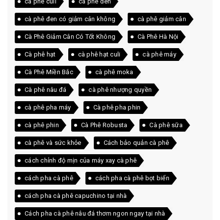
cà phê culi
cà phê đen
cà phê đen có giảm cân không
cà phê giảm cân
Cà Phê Giảm Cân Có Tốt Không
Cà Phê Hà Nội
Cà phê hạt
cà phê hạt culi
cà phê máy
Cà Phê Miền Bắc
cà phê moka
Cà phê nâu đá
cà phê nhượng quyền
cà phê pha máy
Cà phê pha phin
cà phê phin
Cà Phê Robusta
Cà phê sữa
cà phê và sức khỏe
Cách bảo quản cà phê
cách chỉnh độ mịn của máy xay cà phê
cách pha cà phê
cách pha cà phê bọt biển
cách pha cà phê capuchino tại nhà
Cách pha cà phê nâu đá thơm ngon ngay tại nhà