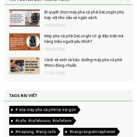
Bí quyết chọn máy pha cà phê DeLonghi phù
hợp với nhu cầu và ngân sách
10/06/2026
Máy pha cà phê DeLonghi có gì đặc biệt mà
hàng triệu người yêu thích?
10/06/2026
Cách vệ sinh và bảo dưỡng máy pha cà phê
Winci đúng chuẩn
27/02/2026
TAGS BÀI VIẾT
# sửa máy pha cà phê tại sài gòn
#cafe; #cafehuuco; #cafefarm
#mayrang; #rang cafe
#nangcaogiatricapheviet