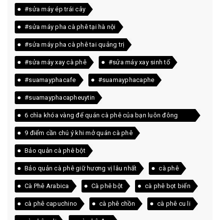
#sửa máy ép trái cây
#sửa máy pha cà phê tại hà nội
#sửa máy pha cà phê tai quảng trị
#sửa máy xay cà phê
#sửa máy xay sinh tố
#suamayphacafe
#suamayphacaphe
#suamayphacapheuytin
6 chìa khóa vàng để quán cà phê của bạn luôn đông
khách
9 điểm cần chú ý khi mở quán cà phê
Bảo quản cà phê bột
Bảo quản cà phê giữ hương vị lâu nhất
cà phê
Cà Phê Arabica
Cà phê bột
cà phê bọt biển
cà phê capuchino
cà phê chồn
cà phê cu li