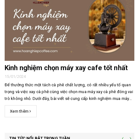
Kinh nghiệm chọn máy xay cafe tốt nhất
15/01/2024
Để thưởng thức một tách cà phê chất lượng, có rất nhiều yếu tố quan
trọng và việc xay cà phê cùng việc chọn mua máy xay cà phê đóng vai
trò không nhỏ. Dưới đây, bài viết sẽ cung cấp kinh nghiệm mua máy
xay cafe tốt nhất phù hợp với nhu cầu sử dụng của từng người. Chọn
Xem thêm
máy xay cafe theo loại máy&n...
TIN TỨC NỔI BẬT TRONG TUẦN