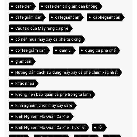
cafe đen
cafe đen có giảm cân không
cafe giảm cân
cafegiamcan
caphegiamcan
Cấu tạo của Máy rang cà phê
có nên mua máy xay cà phê tự động
coffee giảm cân
đậm vị
dụng cụ pha chế
giamcan
Hướng dẫn cách sử dụng máy xay cà phê chính xác nhất
khác nhau
Không nên bảo quản cà phê trong tủ lạnh
kinh nghiệm chọn máy xay cafe
Kinh Nghiệm Mở Quán Cà Phê
Kinh Nghiệm Mở Quán Cà Phê Thực Tế
lỗi