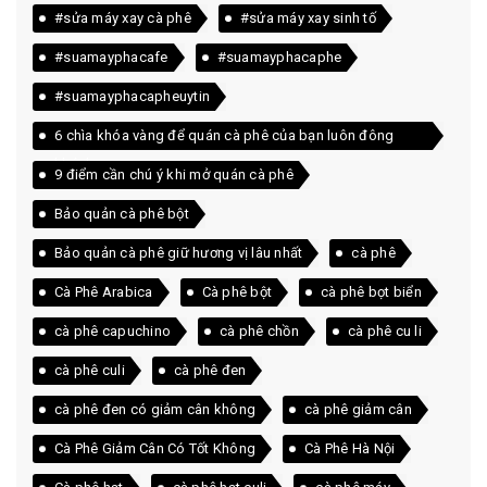
#sửa máy xay cà phê
#sửa máy xay sinh tố
#suamayphacafe
#suamayphacaphe
#suamayphacapheuytin
6 chìa khóa vàng để quán cà phê của bạn luôn đông
khách
9 điểm cần chú ý khi mở quán cà phê
Bảo quản cà phê bột
Bảo quản cà phê giữ hương vị lâu nhất
cà phê
Cà Phê Arabica
Cà phê bột
cà phê bọt biển
cà phê capuchino
cà phê chồn
cà phê cu li
cà phê culi
cà phê đen
cà phê đen có giảm cân không
cà phê giảm cân
Cà Phê Giảm Cân Có Tốt Không
Cà Phê Hà Nội