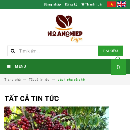
Đăng nhập
Đăng ký
Thanh toán
TÌM KIẾM
0
MENU
Trang chủ
Tất cả tin tức
cách pha cà phê
TẤT CẢ TIN TỨC