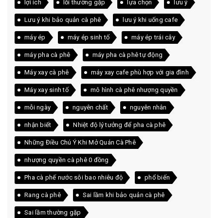
lợi ích
lỗi thường gặp
lựa chọn
lưu ý
Lưu ý khi bảo quản cà phê
lưu ý khi uống cafe
máy ép
máy ép sinh tố
máy ép trái cây
máy pha cà phê
máy pha cà phê tự động
Máy xay cà phê
máy xay cafe phù hợp với gia đình
Máy xay sinh tố
mô hình cà phê nhượng quyền
mỗi ngày
nguyên chất
nguyên nhân
nhận biết
Nhiệt độ lý tưởng để pha cà phê
Những Điều Chú Ý Khi Mở Quán Cà Phê
nhượng quyền cà phê 0 đồng
Pha cà phế nước sôi bao nhiêu độ
phổ biến
Rang cà phê
Sai lầm khi bảo quản cà phê
Sai lầm thường gặp