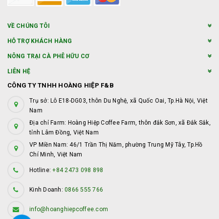
VỀ CHÚNG TÔI
HỖ TRỢ KHÁCH HÀNG
NÔNG TRẠI CÀ PHÊ HỮU CƠ
LIÊN HỆ
CÔNG TY TNHH HOÀNG HIỆP F&B
Trụ sở: Lô E18-DG03, thôn Du Nghệ, xã Quốc Oai, Tp.Hà Nội, Việt
Nam
Địa chỉ Farm: Hoàng Hiệp Coffee Farm, thôn đắk Sơn, xã Đắk Sắk,
tỉnh Lâm Đồng, Việt Nam
VP Miền Nam: 46/1 Trần Thị Năm, phường Trung Mỹ Tây, Tp.Hồ
Chí Minh, Việt Nam
Hotline:
+84 2473 098 898
Kinh Doanh:
0866 555 766
info@hoanghiepcoffee.com