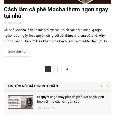
Cách làm cà phê Mocha thơm ngon ngay
tại nhà
01/07/2024
Cà phê Mocha là thức uống được yêu thích bởi cái hương vị ngọt
ngào, béo ngậy, hòa quyện cùng với cái đắng nhẹ của cà phê. Hãy
cùng Hoàng Hiệp Coffee khám phá Cách làm cà phê Mocha cực kì
đơn giản ngon như ngoài tiệm trong bài viết dưới đây nhé. 1. Cách pha
Xem thêm
cà phê Mocha nóng Cách làm cà p...
1
2
3
4
TIN TỨC NỔI BẬT TRONG TUẦN
Bí quyết chọn máy pha cà phê DeLonghi phù
hợp với nhu cầu và ngân sách
10/06/2026