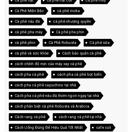
Cà phê hạt
cà phê hạt culi
cà phê máy
Cà Phê Miền Bắc
cà phê moka
Cà phê nâu đá
cà phê nhượng quyền
cà phê pha máy
Cà phê pha phin
cà phê phin
Cà Phê Robusta
Cà phê sữa
cà phê và sức khỏe
Cách bảo quản cà phê
cách chỉnh độ mịn của máy xay cà phê
cách pha cà phê
cách pha cà phê bọt biển
cách pha cà phê capuchino tại nhà
Cách pha cà phê nâu đá thơm ngon ngay tại nhà
cách phân biệt cà phê Robusta và Arabica
Cách rang cà phê
cách rang cà phê tại nhà
Cách Uống Đúng Để Hiệu Quả Tốt Nhất
cafe culi