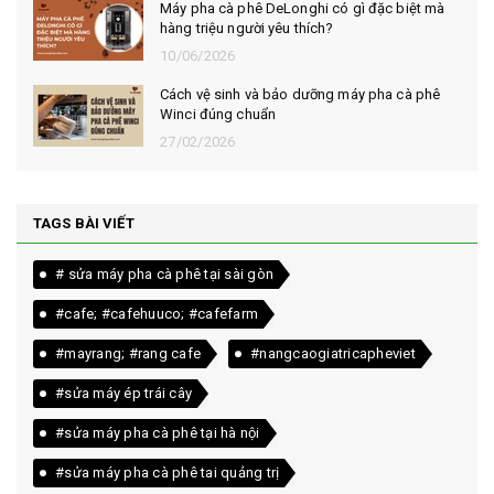
Máy pha cà phê DeLonghi có gì đặc biệt mà
hàng triệu người yêu thích?
10/06/2026
Cách vệ sinh và bảo dưỡng máy pha cà phê
Winci đúng chuẩn
27/02/2026
TAGS BÀI VIẾT
# sửa máy pha cà phê tại sài gòn
#cafe; #cafehuuco; #cafefarm
#mayrang; #rang cafe
#nangcaogiatricapheviet
#sửa máy ép trái cây
#sửa máy pha cà phê tại hà nội
#sửa máy pha cà phê tai quảng trị