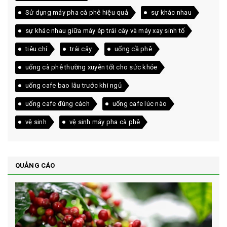
Sử dụng máy pha cà phê hiệu quả
sự khác nhau
sự khác nhau giữa máy ép trái cây và máy xay sinh tố
tiêu chí
trái cây
uống cầ phê
uống cà phê thường xuyên tốt cho sức khỏe
uống cafe bao lâu trước khi ngủ
uống cafe đúng cách
uống cafe lúc nào
vệ sinh
vệ sinh máy pha cà phê
QUẢNG CÁO