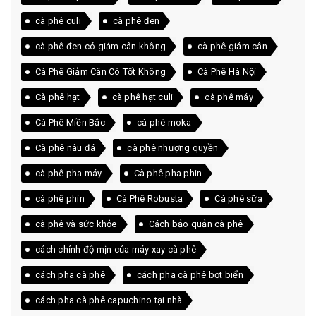
cà phê culi
cà phê đen
cà phê đen có giảm cân không
cà phê giảm cân
Cà Phê Giảm Cân Có Tốt Không
Cà Phê Hà Nội
Cà phê hạt
cà phê hạt culi
cà phê máy
Cà Phê Miền Bắc
cà phê moka
Cà phê nâu đá
cà phê nhượng quyền
cà phê pha máy
Cà phê pha phin
cà phê phin
Cà Phê Robusta
Cà phê sữa
cà phê và sức khỏe
Cách bảo quản cà phê
cách chỉnh độ mịn của máy xay cà phê
cách pha cà phê
cách pha cà phê bọt biển
cách pha cà phê capuchino tại nhà