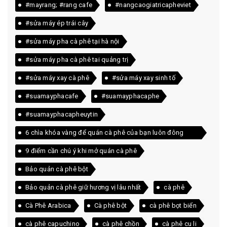
#mayrang; #rang cafe
#nangcaogiatricapheviet
#sửa máy ép trái cây
#sửa máy pha cà phê tại hà nội
#sửa máy pha cà phê tai quảng trị
#sửa máy xay cà phê
#sửa máy xay sinh tố
#suamayphacafe
#suamayphacaphe
#suamayphacapheuytin
6 chìa khóa vàng để quán cà phê của bạn luôn đông
khách
9 điểm cần chú ý khi mở quán cà phê
Bảo quản cà phê bột
Bảo quản cà phê giữ hương vị lâu nhất
cà phê
Cà Phê Arabica
Cà phê bột
cà phê bọt biển
cà phê capuchino
cà phê chồn
cà phê cu li