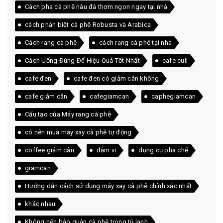
Cách pha cà phê nâu đá thơm ngon ngay tại nhà
cách phân biệt cà phê Robusta và Arabica
Cách rang cà phê
cách rang cà phê tại nhà
Cách Uống Đúng Để Hiệu Quả Tốt Nhất
cafe culi
cafe đen
cafe đen có giảm cân không
cafe giảm cân
cafegiamcan
caphegiamcan
Cấu tạo của Máy rang cà phê
có nên mua máy xay cà phê tự động
coffee giảm cân
đậm vị
dụng cụ pha chế
giamcan
Hướng dẫn cách sử dụng máy xay cà phê chính xác nhất
khác nhau
Không nên bảo quản cà phê trong tủ lạnh