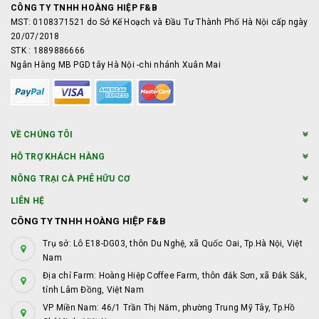
CÔNG TY TNHH HOÀNG HIỆP F&B
MST: 0108371521 do Sở Kế Hoạch và Đầu Tư Thành Phố Hà Nội cấp ngày
20/07/2018
STK : 1889886666
Ngân Hàng MB PGD tây Hà Nội -chi nhánh Xuân Mai
VỀ CHÚNG TÔI
HỖ TRỢ KHÁCH HÀNG
NÔNG TRẠI CÀ PHÊ HỮU CƠ
LIÊN HỆ
CÔNG TY TNHH HOÀNG HIỆP F&B
Trụ sở: Lô E18-DG03, thôn Du Nghệ, xã Quốc Oai, Tp.Hà Nội, Việt
Nam
Địa chỉ Farm: Hoàng Hiệp Coffee Farm, thôn đắk Sơn, xã Đắk Sắk,
tỉnh Lâm Đồng, Việt Nam
VP Miền Nam: 46/1 Trần Thị Năm, phường Trung Mỹ Tây, Tp.Hồ