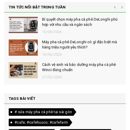
TIN TỨC NỔI BẬT TRONG TUẦN
Bí quyết chọn máy pha cà phê DeLonghi phù
hợp với nhu cầu và ngân sách
10/06/2026
Máy pha cà phê DeLonghi có gì đặc biệt mà
hàng triệu người yêu thích?
10/06/2026
Cách vệ sinh và bảo dưỡng máy pha cà phê
Winci đúng chuẩn
27/02/2026
TAGS BÀI VIẾT
# sửa máy pha cà phê tại sài gòn
#cafe; #cafehuuco; #cafefarm