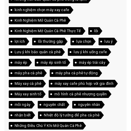
kinh nghiệm chọn máy xay cafe
Kinh Nghiệm Mở Quán Cà Phê
Kinh Nghiệm Mở Quán Cà Phê Thực Tế
lỗi
lợi ích
lỗi thường gặp
lựa chọn
lưu ý
Lưu ý khi bảo quản cà phê
lưu ý khi uống cafe
máy ép
máy ép sinh tố
máy ép trái cây
máy pha cà phê
máy pha cà phê tự động
Máy xay cà phê
máy xay cafe phù hợp với gia đình
Máy xay sinh tố
mô hình cà phê nhượng quyền
mỗi ngày
nguyên chất
nguyên nhân
nhận biết
Nhiệt độ lý tưởng để pha cà phê
Những Điều Chú Ý Khi Mở Quán Cà Phê