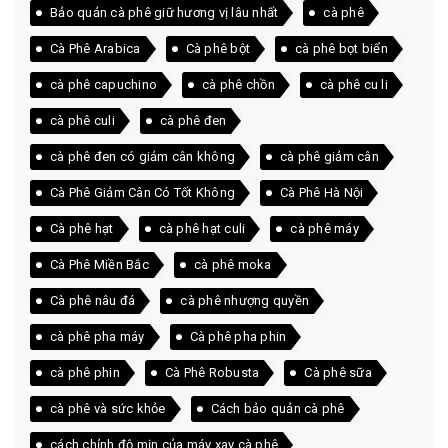
Bảo quản cà phê giữ hương vị lâu nhất
cà phê
Cà Phê Arabica
Cà phê bột
cà phê bọt biển
cà phê capuchino
cà phê chồn
cà phê cu li
cà phê culi
cà phê đen
cà phê đen có giảm cân không
cà phê giảm cân
Cà Phê Giảm Cân Có Tốt Không
Cà Phê Hà Nội
Cà phê hạt
cà phê hạt culi
cà phê máy
Cà Phê Miền Bắc
cà phê moka
Cà phê nâu đá
cà phê nhượng quyền
cà phê pha máy
Cà phê pha phin
cà phê phin
Cà Phê Robusta
Cà phê sữa
cà phê và sức khỏe
Cách bảo quản cà phê
cách chỉnh độ mịn của máy xay cà phê