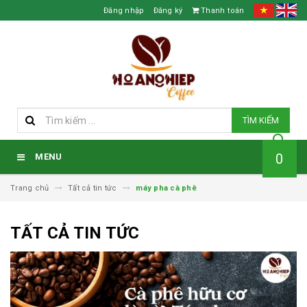
Đăng nhập
Đăng ký
Thanh toán
TÌM KIẾM
0
MENU
Trang chủ
Tất cả tin tức
máy pha cà phê
TẤT CẢ TIN TỨC