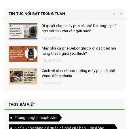
TIN TỨC NỔI BẬT TRONG TUẦN
Bí quyết chọn máy pha cà phê DeLonghi phù
hợp với nhu cầu và ngân sách
10/06/2026
Máy pha cà phê DeLonghi có gì đặc biệt mà
hàng triệu người yêu thích?
10/06/2026
Cách vệ sinh và bảo dưỡng máy pha cà phê
Winci đúng chuẩn
27/02/2026
TAGS BÀI VIẾT
#nangcaogiatricapheviet
6 chìa khóa vàng để quán cà phê của bạn luôn đông