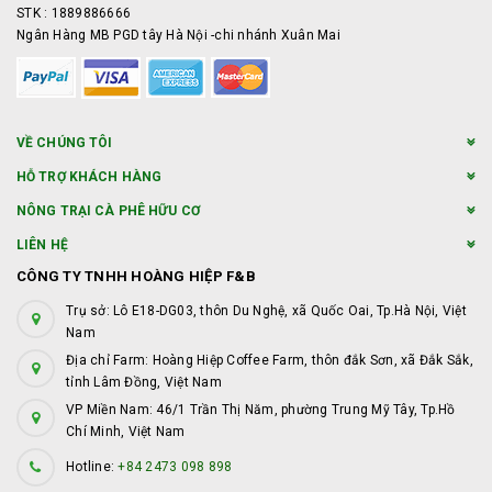
STK : 1889886666
Ngân Hàng MB PGD tây Hà Nội -chi nhánh Xuân Mai
VỀ CHÚNG TÔI
HỖ TRỢ KHÁCH HÀNG
NÔNG TRẠI CÀ PHÊ HỮU CƠ
LIÊN HỆ
CÔNG TY TNHH HOÀNG HIỆP F&B
Trụ sở: Lô E18-DG03, thôn Du Nghệ, xã Quốc Oai, Tp.Hà Nội, Việt
Nam
Địa chỉ Farm: Hoàng Hiệp Coffee Farm, thôn đắk Sơn, xã Đắk Sắk,
tỉnh Lâm Đồng, Việt Nam
VP Miền Nam: 46/1 Trần Thị Năm, phường Trung Mỹ Tây, Tp.Hồ
Chí Minh, Việt Nam
Hotline:
+84 2473 098 898