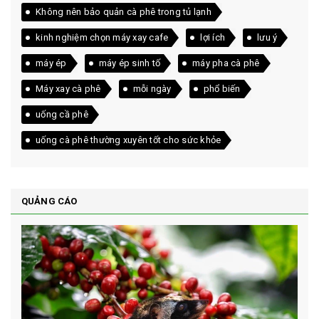
Không nên bảo quản cà phê trong tủ lạnh
kinh nghiệm chọn máy xay cafe
lợi ích
lưu ý
máy ép
máy ép sinh tố
máy pha cà phê
Máy xay cà phê
mỗi ngày
phổ biến
uống cầ phê
uống cà phê thường xuyên tốt cho sức khỏe
QUẢNG CÁO