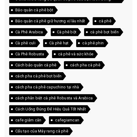
khách
Bảo quản cà phê bột
Bảo quản cà phê giữ hương vị lâu nhất
cà phê
Cà Phê Arabica
Cà phê bột
cà phê bọt biển
Cà phê culi
Cà phê hạt
cà phê phin
Cà Phê Robusta
cà phê và sức khỏe
Cách bảo quản cà phê
cách pha cà phê
cách pha cà phê bọt biển
cách pha cà phê capuchino tại nhà
cách phân biệt cà phê Robusta và Arabica
Cách Uống Đúng Để Hiệu Quả Tốt Nhất
cafe giảm cân
cafegiamcan
Cấu tạo của Máy rang cà phê