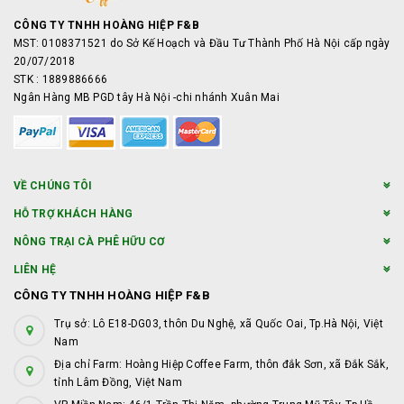
CÔNG TY TNHH HOÀNG HIỆP F&B
MST: 0108371521 do Sở Kế Hoạch và Đầu Tư Thành Phố Hà Nội cấp ngày
20/07/2018
STK : 1889886666
Ngân Hàng MB PGD tây Hà Nội -chi nhánh Xuân Mai
VỀ CHÚNG TÔI
HỖ TRỢ KHÁCH HÀNG
NÔNG TRẠI CÀ PHÊ HỮU CƠ
LIÊN HỆ
CÔNG TY TNHH HOÀNG HIỆP F&B
Trụ sở: Lô E18-DG03, thôn Du Nghệ, xã Quốc Oai, Tp.Hà Nội, Việt
Nam
Địa chỉ Farm: Hoàng Hiệp Coffee Farm, thôn đắk Sơn, xã Đắk Sắk,
tỉnh Lâm Đồng, Việt Nam