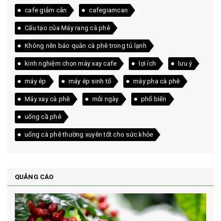
cafe giảm cân
cafegiamcan
Cấu tạo của Máy rang cà phê
Không nên bảo quản cà phê trong tủ lạnh
kinh nghiệm chọn máy xay cafe
lợi ích
lưu ý
máy ép
máy ép sinh tố
máy pha cà phê
Máy xay cà phê
mỗi ngày
phổ biến
uống cầ phê
uống cà phê thường xuyên tốt cho sức khỏe
QUẢNG CÁO