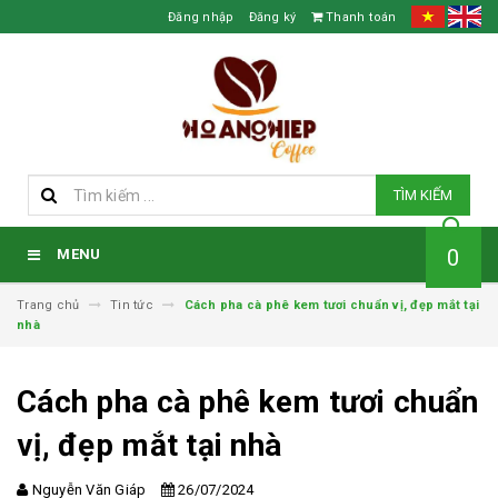
Đăng nhập
Đăng ký
Thanh toán
TÌM KIẾM
0
MENU
Trang chủ
Tin tức
Cách pha cà phê kem tươi chuẩn vị, đẹp mắt tại
nhà
Cách pha cà phê kem tươi chuẩn
vị, đẹp mắt tại nhà
Nguyễn Văn Giáp
26/07/2024