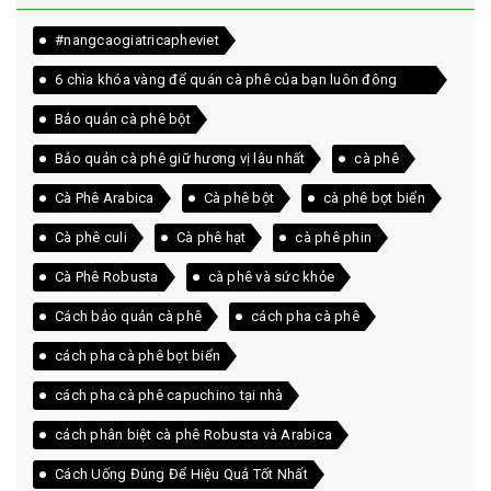
#nangcaogiatricapheviet
6 chìa khóa vàng để quán cà phê của bạn luôn đông
khách
Bảo quản cà phê bột
Bảo quản cà phê giữ hương vị lâu nhất
cà phê
Cà Phê Arabica
Cà phê bột
cà phê bọt biển
Cà phê culi
Cà phê hạt
cà phê phin
Cà Phê Robusta
cà phê và sức khỏe
Cách bảo quản cà phê
cách pha cà phê
cách pha cà phê bọt biển
cách pha cà phê capuchino tại nhà
cách phân biệt cà phê Robusta và Arabica
Cách Uống Đúng Để Hiệu Quả Tốt Nhất