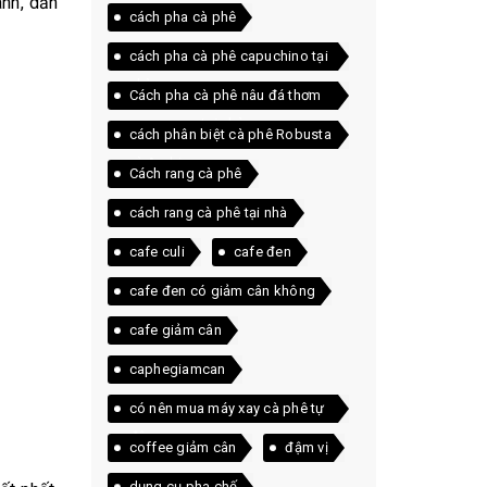
anh, dẫn
cách pha cà phê
cách pha cà phê capuchino tại
nhà
Cách pha cà phê nâu đá thơm
ngon ngay tại nhà
cách phân biệt cà phê Robusta
và Arabica
Cách rang cà phê
cách rang cà phê tại nhà
cafe culi
cafe đen
cafe đen có giảm cân không
cafe giảm cân
caphegiamcan
có nên mua máy xay cà phê tự
động
coffee giảm cân
đậm vị
dụng cụ pha chế