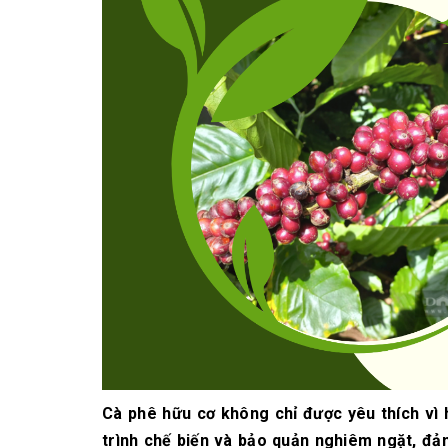
10/06/2026
Bí quyết chọn mua
cà phê hạt rang
mộc thơm ngon,
chuẩn vị
10/06/2026
Những tiêu chí đánh
giá một loại bột cà
phê nguyên chất
ngon
10/06/2026
Cà phê hữu cơ không chỉ được yêu thích vì 
trình chế biến và bảo quản nghiêm ngặt, đảm