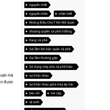
nguyên chất
nguyên nhân
nhận biết
Những Điều Chú Ý Khi Mở Quán
Cà Phê
nhượng quyền cà phê 0 đồng
Rang cà phê
Sai lầm khi bảo quản cà phê
Sai lầm thường gặp
Sử dụng máy pha cà phê hiệu
quả
 quản mà
sự khác nhau
cần được
sự khác nhau giữa máy ép trái
cây và máy xay sinh tố
tiêu chí
trái cây
vệ sinh