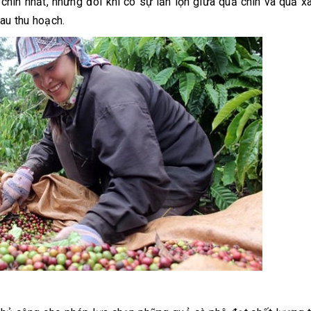
ín nhất, nhưng đôi khi có sự lẫn lộn giữa quả chín và quả x
au thu hoạch.