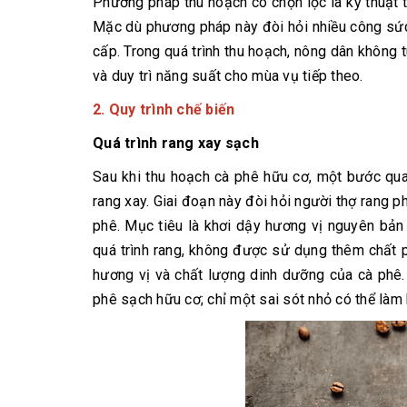
Phương pháp thu hoạch có chọn lọc là kỹ thuật 
Mặc dù phương pháp này đòi hỏi nhiều công sức
cấp. Trong quá trình thu hoạch, nông dân không
và duy trì năng suất cho mùa vụ tiếp theo.
2. Quy trình chế biến
Quá trình rang xay sạch
Sau khi thu hoạch cà phê hữu cơ, một bước quan
rang xay. Giai đoạn này đòi hỏi người thợ rang p
phê. Mục tiêu là khơi dậy hương vị nguyên bản
quá trình rang, không được sử dụng thêm chất 
hương vị và chất lượng dinh dưỡng của cà phê.
phê sạch hữu cơ; chỉ một sai sót nhỏ có thể làm 