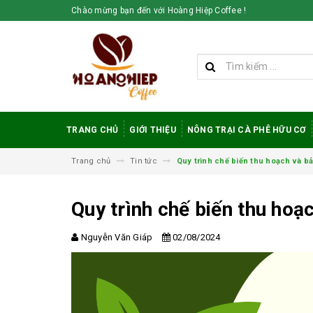
Chào mừng bạn đến với Hoàng Hiệp Coffee !
TRANG CHỦ
GIỚI THIỆU
NÔNG TRẠI CÀ PHÊ HỮU CƠ
Trang chủ
Tin tức
Quy trình chế biến thu hoạch và b
Quy trình chế biến thu hoạ
Nguyễn Văn Giáp
02/08/2024
Vì sao cà phê
robusta rang mộc
được đánh giá cao
trong giới sành cà
phê?