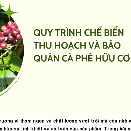
10/06/2026
10/06/2
Máy pha cà phê
Bí quyế
DeLonghi có gì đặc
cà phê h
biệt mà hàng triệu
mộc thơ
người yêu thích?
chuẩn vị
10/06/2026
10/06/2
Cách vệ sinh và bảo
Những ti
dưỡng máy pha cà
giá một 
phê Winci đúng
phê ngu
chuẩn
ngon
27/02/2026
10/06/2
hương vị thơm ngon và chất lượng vượt trội mà còn nhờ 
 bảo sự tinh khiết và an toàn của sản phẩm. Trong bài vi