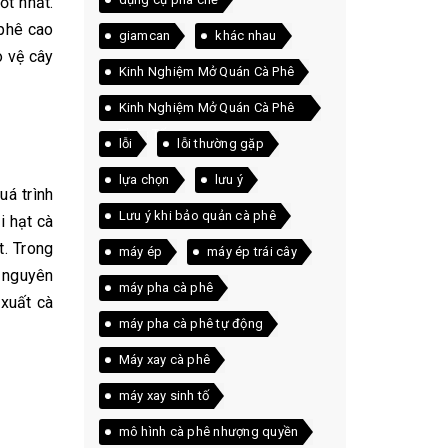
ốt nhất.
 phê cao
giamcan
khác nhau
o vệ cây
Kinh Nghiệm Mở Quán Cà Phê
Kinh Nghiệm Mở Quán Cà Phê
Thực Tế
lỗi
lỗi thường gặp
lựa chọn
lưu ý
uá trình
Lưu ý khi bảo quản cà phê
i hạt cà
t. Trong
máy ép
máy ép trái cây
ữ nguyên
máy pha cà phê
 xuất cà
máy pha cà phê tự động
Máy xay cà phê
máy xay sinh tố
mô hình cà phê nhượng quyền