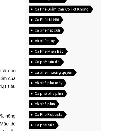
Cà Phê Giảm Cân Có Tốt Không
Cà Phê Hà Nội
cà phê hạt culi
cà phê máy
Cà Phê Miền Bắc
Cà phê nâu đá
ạch dọc
cà phê nhượng quyền
điểm của
cà phê pha máy
đạt tiêu
Cà phê pha phin
cà phê phin
Cà Phê Robusta
5%
, nông
 Mặc dù
Cà phê sữa