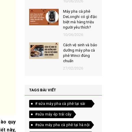
026
10/06/2026
t chọn mua
Máy pha cà phê
ạt rang
DeLonghi có gì đặc
m ngon,
biệt mà hàng triệu
người yêu thích?
026
10/06/2026
êu chí đánh
Cách vệ sinh và bảo
loại bột cà
dưỡng máy pha cà
yên chất
phê Winci đúng
chuẩn
026
27/02/2026
TAGS BÀI VIẾT
# sửa máy pha cà phê tại sài
gòn
#sửa máy ép trái cây
vào quy
#sửa máy pha cà phê tại hà nội
ết này,