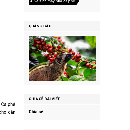
vệ sinh máy pha cà phê
QUẢNG CÁO
CHIA SẺ BÀI VIẾT
. Cà phê
kho cần
Chia sẻ