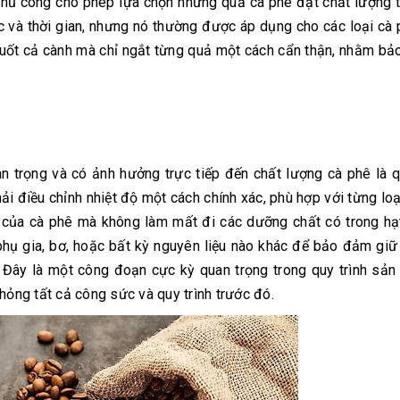
thủ công cho phép lựa chọn những quả cà phê đạt chất lượng t
 và thời gian, nhưng nó thường được áp dụng cho các loại cà
 tuốt cả cành mà chỉ ngắt từng quả một cách cẩn thận, nhằm bả
 trọng và có ảnh hưởng trực tiếp đến chất lượng cà phê là q
hải điều chỉnh nhiệt độ một cách chính xác, phù hợp với từng loạ
 của cà phê mà không làm mất đi các dưỡng chất có trong hạ
phụ gia, bơ, hoặc bất kỳ nguyên liệu nào khác để bảo đảm gi
 Đây là một công đoạn cực kỳ quan trọng trong quy trình sản
hỏng tất cả công sức và quy trình trước đó.