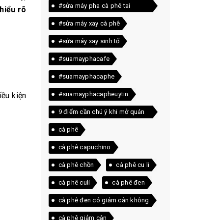
#sửa máy pha cà phê tai
hiểu rõ
quảng trị
#sửa máy xay cà phê
#sửa máy xay sinh tố
#suamayphacafe
#suamayphacaphe
#suamayphacapheuytin
iều kiện
9 điểm cần chú ý khi mở quán
cà phê
cà phê
cà phê capuchino
cà phê chồn
cà phê cu li
cà phê culi
cà phê đen
cà phê đen có giảm cân không
cà phê giảm cân