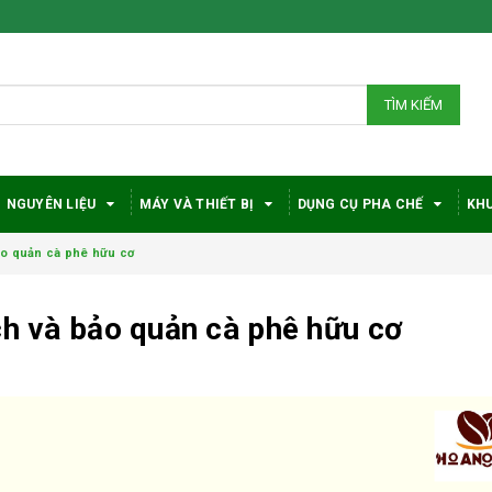
TÌM KIẾM
NGUYÊN LIỆU
MÁY VÀ THIẾT BỊ
DỤNG CỤ PHA CHẾ
KHU
ảo quản cà phê hữu cơ
ch và bảo quản cà phê hữu cơ
Bí quyết chọn máy
Vì sao c
pha cà phê
robusta
DeLonghi phù hợp
được đá
với nhu cầu và ngân
trong gi
sách
phê?