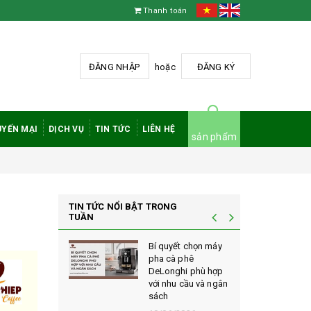
Thanh toán
ĐĂNG NHẬP
hoặc
ĐĂNG KÝ
YẾN MẠI
DỊCH VỤ
TIN TỨC
LIÊN HỆ
sản phẩm
TIN TỨC NỔI BẬT TRONG
TUẦN
à phê
Bí quyết chọn máy
 rang mộc
pha cà phê
nh giá cao
DeLonghi phù hợp
ới sành cà
với nhu cầu và ngân
sách