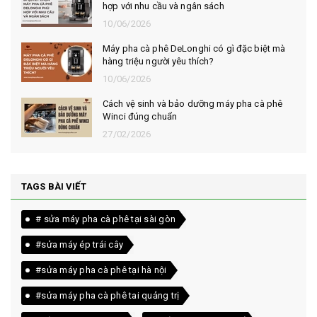
hợp với nhu cầu và ngân sách
10/06/2026
Máy pha cà phê DeLonghi có gì đặc biệt mà
hàng triệu người yêu thích?
10/06/2026
Cách vệ sinh và bảo dưỡng máy pha cà phê
Winci đúng chuẩn
27/02/2026
TAGS BÀI VIẾT
# sửa máy pha cà phê tại sài gòn
#sửa máy ép trái cây
#sửa máy pha cà phê tại hà nội
#sửa máy pha cà phê tai quảng trị