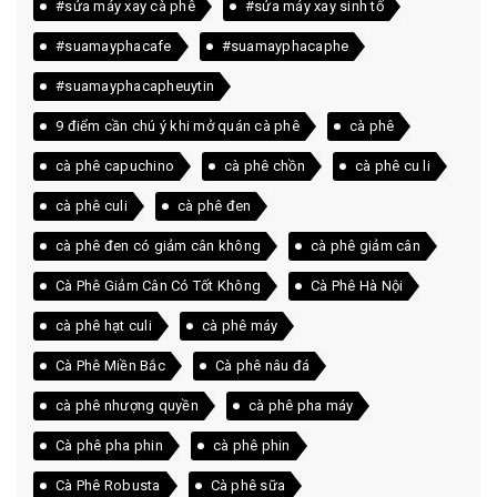
#sửa máy xay cà phê
#sửa máy xay sinh tố
#suamayphacafe
#suamayphacaphe
#suamayphacapheuytin
9 điểm cần chú ý khi mở quán cà phê
cà phê
cà phê capuchino
cà phê chồn
cà phê cu li
cà phê culi
cà phê đen
cà phê đen có giảm cân không
cà phê giảm cân
Cà Phê Giảm Cân Có Tốt Không
Cà Phê Hà Nội
cà phê hạt culi
cà phê máy
Cà Phê Miền Bắc
Cà phê nâu đá
cà phê nhượng quyền
cà phê pha máy
Cà phê pha phin
cà phê phin
Cà Phê Robusta
Cà phê sữa