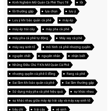
Kinh Nghiệm Mở Quán Cà Phê Thực Tế
lỗi
lỗi thường gặp
lựa chọn
lưu ý
Lưu ý khi bảo quản cà phê
máy ép
máy ép trái cây
máy pha cà phê
máy pha cà phê tự động
Máy xay cà phê
máy xay sinh tố
mô hình cà phê nhượng quyền
nguyên chất
nguyên nhân
nhận biết
Những Điều Chú Ý Khi Mở Quán Cà Phê
nhượng quyền cà phê 0 đồng
Rang cà phê
Sai lầm khi bảo quản cà phê
Sai lầm thường gặp
Sử dụng máy pha cà phê hiệu quả
sự khác nhau
sự khác nhau giữa máy ép trái cây và máy xay sinh tố
tiêu chí
trái cây
vệ sinh