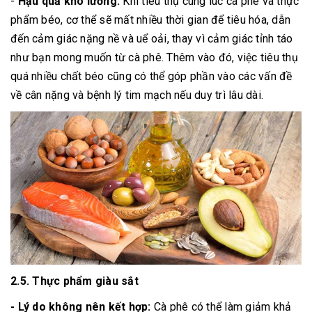
-
Hậu quả khó lường:
Khi tiêu thụ cùng lúc cà phê và thực
phẩm béo, cơ thể sẽ mất nhiều thời gian để tiêu hóa, dẫn
đến cảm giác nặng nề và uể oải, thay vì cảm giác tỉnh táo
như bạn mong muốn từ cà phê. Thêm vào đó, việc tiêu thụ
quá nhiều chất béo cũng có thể góp phần vào các vấn đề
về cân nặng và bệnh lý tim mạch nếu duy trì lâu dài.
2.5. Thực phẩm giàu sắt
- Lý do không nên kết hợp:
Cà phê có thể làm giảm khả