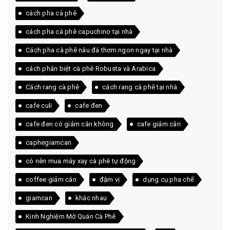
cách pha cà phê
cách pha cà phê capuchino tại nhà
Cách pha cà phê nâu đá thơm ngon ngay tại nhà
cách phân biệt cà phê Robusta và Arabica
Cách rang cà phê
cách rang cà phê tại nhà
cafe culi
cafe đen
cafe đen có giảm cân không
cafe giảm cân
caphegiamcan
có nên mua máy xay cà phê tự động
coffee giảm cân
đậm vị
dụng cụ pha chế
giamcan
khác nhau
Kinh Nghiệm Mở Quán Cà Phê